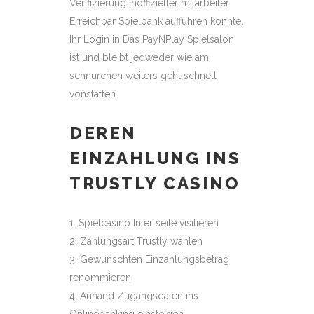
Verifizierung inoffizieller mitarbeiter
Erreichbar Spielbank auffuhren konnte.
Ihr Login in Das PayNPlay Spielsalon
ist und bleibt jedweder wie am
schnurchen weiters geht schnell
vonstatten.
DEREN
EINZAHLUNG INS
TRUSTLY CASINO
Spielcasino Inter seite visitieren
Zahlungsart Trustly wahlen
Gewunschten Einzahlungsbetrag
renommieren
Anhand Zugangsdaten ins