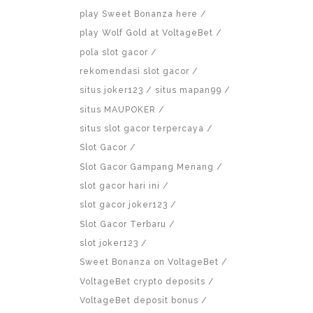
play Sweet Bonanza here
play Wolf Gold at VoltageBet
pola slot gacor
rekomendasi slot gacor
situs joker123
situs mapan99
situs MAUPOKER
situs slot gacor terpercaya
Slot Gacor
Slot Gacor Gampang Menang
slot gacor hari ini
slot gacor joker123
Slot Gacor Terbaru
slot joker123
Sweet Bonanza on VoltageBet
VoltageBet crypto deposits
VoltageBet deposit bonus