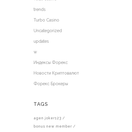
trends
Turbo Casino
Uncategorized
updates
w
Индексы Форекс
Новости Криптовалют
Форекс Брокеры
TAGS
agen joker123
bonus new member