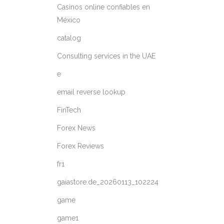
Casinos online confiables en
México
catalog
Consulting services in the UAE
e
email reverse lookup
FinTech
Forex News
Forex Reviews
fr1
gaiastore.de_20260113_102224
game
game1