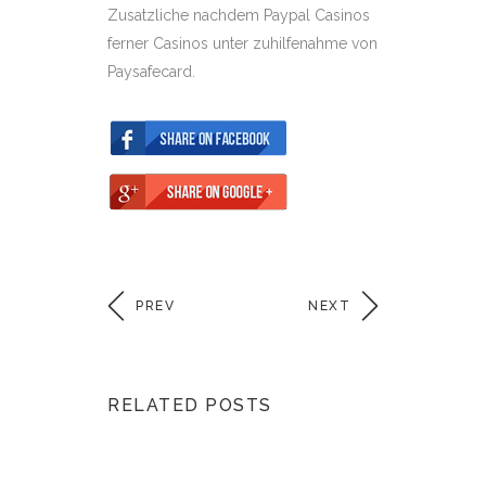
Zusatzliche nachdem Paypal Casinos
ferner Casinos unter zuhilfenahme von
Paysafecard.
PREV
NEXT
RELATED POSTS