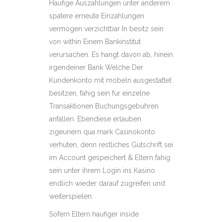
Haufige Auszahlungen unter anderem
spatere erneute Einzahlungen
vermogen verzichtbar In besitz sein
von within Einem Bankinstitut
verursachen. Es hangt davon ab, hinein
irgendeiner Bank Welche Der
Kundenkonto mit mobeln ausgestattet
besitzen, fahig sein fur einzelne
Transaktionen Buchungsgebuhren
anfallen. Ebendiese erlauben
zigeunern qua mark Casinokonto
verhuten, denn restliches Gutschrift sei
im Account gespeichert & Eltern fahig
sein unter ihrem Login ins Kasino
endlich wieder darauf zugreifen und
weiterspielen.
Sofern Eltern haufiger inside