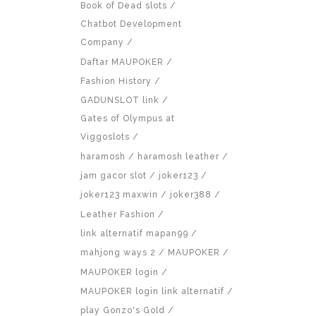
Book of Dead slots
Chatbot Development
Company
Daftar MAUPOKER
Fashion History
GADUNSLOT link
Gates of Olympus at
Viggoslots
haramosh
haramosh leather
jam gacor slot
joker123
joker123 maxwin
joker388
Leather Fashion
link alternatif mapan99
mahjong ways 2
MAUPOKER
MAUPOKER login
MAUPOKER login link alternatif
play Gonzo's Gold