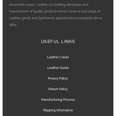
Haramosh Luxury Leather is a leading developer and
manufacturer of quality products which covers a vast range of
Leather goods and Sportswear apparels and accessories Since
1984.
USEFUL LINKS
Leather Colors
Leather Guide
Privacy Policy
Return Policy
Manufacturing Process
Shipping Information