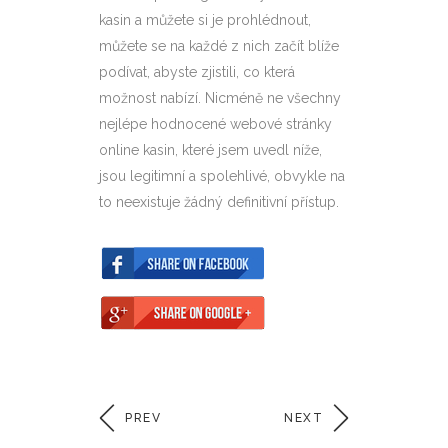
kasin a můžete si je prohlédnout,
můžete se na každé z nich začít blíže
podívat, abyste zjistili, co která
možnost nabízí. Nicméně ne všechny
nejlépe hodnocené webové stránky
online kasin, které jsem uvedl níže,
jsou legitimní a spolehlivé, obvykle na
to neexistuje žádný definitivní přístup.
PREV
NEXT