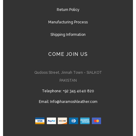
Return Policy
Manufacturing Process
Shipping Information
COME JOIN US
Qudoos Street, Jinnah Town - SIALKOT
PAKISTAN
Telephone:
+92 345 4040 820
Email:
Info@haramoshleather.com