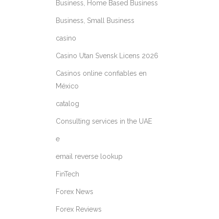
Business, Home Based Business
Business, Small Business
casino
Casino Utan Svensk Licens 2026
Casinos online confiables en
México
catalog
Consulting services in the UAE
e
email reverse lookup
FinTech
Forex News
Forex Reviews