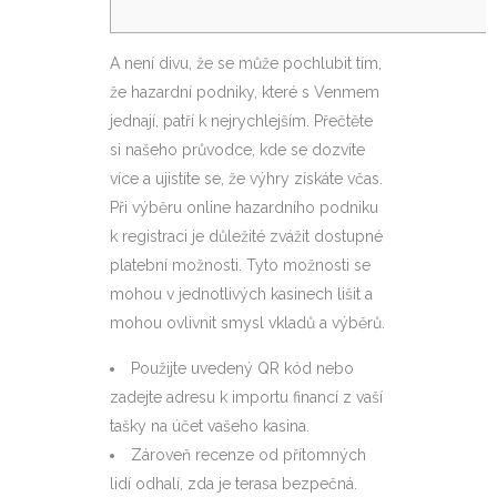
A není divu, že se může pochlubit tím,
že hazardní podniky, které s Venmem
jednají, patří k nejrychlejším. Přečtěte
si našeho průvodce, kde se dozvíte
více a ujistíte se, že výhry získáte včas.
Při výběru online hazardního podniku
k registraci je důležité zvážit dostupné
platební možnosti.
Tyto možnosti se
mohou v jednotlivých kasinech lišit a
mohou ovlivnit smysl vkladů a výběrů.
Použijte uvedený QR kód nebo
zadejte adresu k importu financí z vaší
tašky na účet vašeho kasina.
Zároveň recenze od přítomných
lidí odhalí, zda je terasa bezpečná.