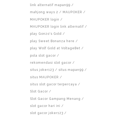
link alternatif mapan99
mahjong ways 2
MAUPOKER
MAUPOKER login
MAUPOKER login link alternatif
play Gonzo's Gold
play Sweet Bonanza here
play Wolf Gold at VoltageBet
pola slot gacor
rekomendasi slot gacor
situs joker123
situs mapan99
situs MAUPOKER
situs slot gacor terpercaya
Slot Gacor
Slot Gacor Gampang Menang
slot gacor hari ini
slot gacor joker123