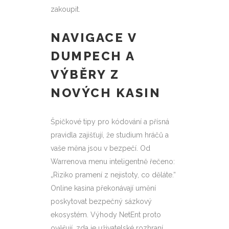
zakoupit.
NAVIGACE V
DUMPECH A
VÝBĚRY Z
NOVÝCH KASIN
Špičkové tipy pro kódování a přísná
pravidla zajišťují, že studium hráčů a
vaše měna jsou v bezpečí. Od
Warrenova menu inteligentně řečeno:
„Riziko pramení z nejistoty, co děláte.“
Online kasina překonávají umění
poskytovat bezpečný sázkový
ekosystém. Výhody NetEnt proto
ověřují, zda je uživatelské rozhraní