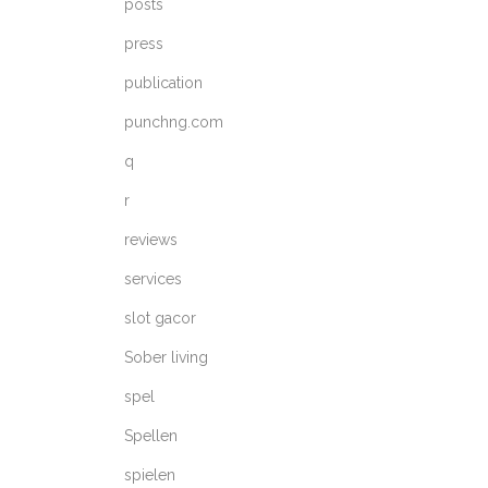
posts
press
publication
punchng.com
q
r
reviews
services
slot gacor
Sober living
spel
Spellen
spielen