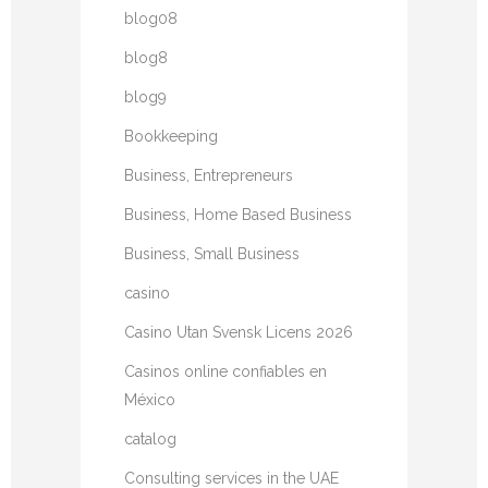
blog08
blog8
blog9
Bookkeeping
Business, Entrepreneurs
Business, Home Based Business
Business, Small Business
casino
Casino Utan Svensk Licens 2026
Casinos online confiables en
México
catalog
Consulting services in the UAE