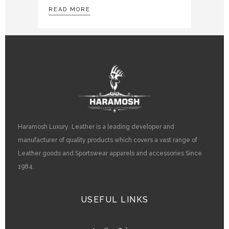
READ MORE
Haramosh Luxury Leather is a leading developer and
manufacturer of quality products which covers a vast range of
Leather goods and Sportswear apparels and accessories Since
1984.
USEFUL LINKS