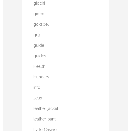
giochi
gioco
gokspel
gr3
guide
guides
Health
Hungary
info
Jeux
leather jacket
leather pant
Lyllo Casino