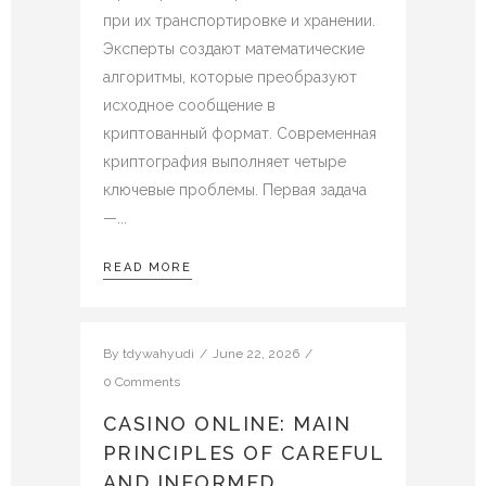
при их транспортировке и хранении.
Эксперты создают математические
алгоритмы, которые преобразуют
исходное сообщение в
криптованный формат. Современная
криптография выполняет четыре
ключевые проблемы. Первая задача
—
READ MORE
By
tdywahyudi
June 22, 2026
0 Comments
CASINO ONLINE: MAIN
PRINCIPLES OF CAREFUL
AND INFORMED