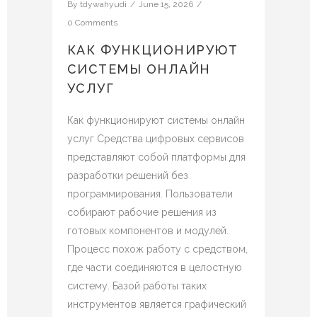
By
tdywahyudi
June 15, 2026
0 Comments
КАК ФУНКЦИОНИРУЮТ
СИСТЕМЫ ОНЛАЙН
УСЛУГ
Как функционируют системы онлайн
услуг Средства цифровых сервисов
представляют собой платформы для
разработки решений без
программирования. Пользователи
собирают рабочие решения из
готовых компонентов и модулей.
Процесс похож работу с средством,
где части соединяются в целостную
систему. Базой работы таких
инструментов является графический