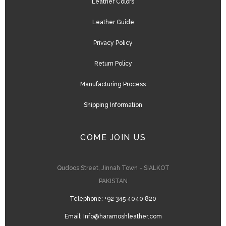
Leather Colors
Leather Guide
Privacy Policy
Return Policy
Manufacturing Process
Shipping Information
COME JOIN US
Qudoos Street, Jinnah Town - SIALKOT
PAKISTAN
Telephone:
+92 345 4040 820
Email:
Info@haramoshleather.com