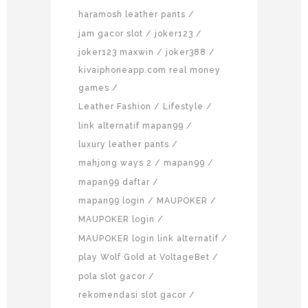
haramosh leather pants
jam gacor slot
joker123
joker123 maxwin
joker388
kivaiphoneapp.com real money
games
Leather Fashion
Lifestyle
link alternatif mapan99
luxury leather pants
mahjong ways 2
mapan99
mapan99 daftar
mapan99 login
MAUPOKER
MAUPOKER login
MAUPOKER login link alternatif
play Wolf Gold at VoltageBet
pola slot gacor
rekomendasi slot gacor