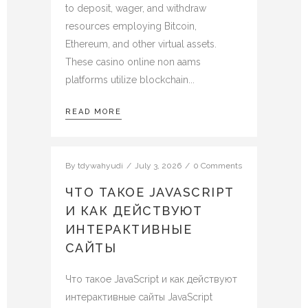
to deposit, wager, and withdraw
resources employing Bitcoin,
Ethereum, and other virtual assets.
These casino online non aams
platforms utilize blockchain
READ MORE
By
tdywahyudi
July 3, 2026
0 Comments
ЧТО ТАКОЕ JAVASCRIPT
И КАК ДЕЙСТВУЮТ
ИНТЕРАКТИВНЫЕ
САЙТЫ
Что такое JavaScript и как действуют
интерактивные сайты JavaScript