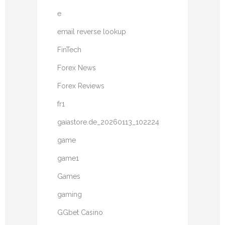
e
email reverse lookup
FinTech
Forex News
Forex Reviews
fr1
gaiastore.de_20260113_102224
game
game1
Games
gaming
GGbet Casino