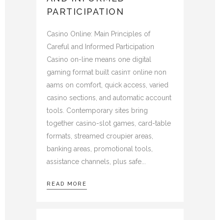
PARTICIPATION
Casino Online: Main Principles of
Careful and Informed Participation
Casino on-line means one digital
gaming format built casinт online non
aams on comfort, quick access, varied
casino sections, and automatic account
tools. Contemporary sites bring
together casino-slot games, card-table
formats, streamed croupier areas,
banking areas, promotional tools,
assistance channels, plus safe
READ MORE