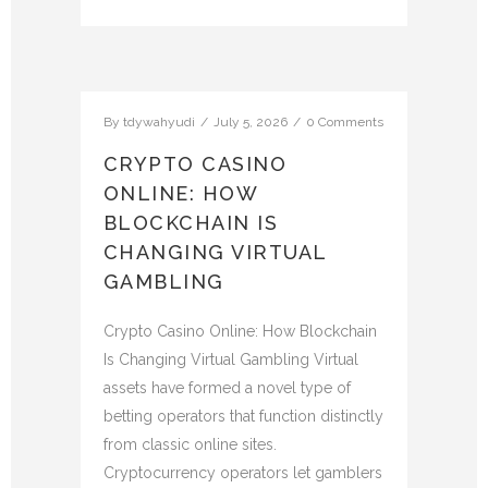
By
tdywahyudi
July 5, 2026
0 Comments
CRYPTO CASINO
ONLINE: HOW
BLOCKCHAIN IS
CHANGING VIRTUAL
GAMBLING
Crypto Casino Online: How Blockchain
Is Changing Virtual Gambling Virtual
assets have formed a novel type of
betting operators that function distinctly
from classic online sites.
Cryptocurrency operators let gamblers