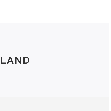
Contact US
LOGIN
0
HLAND