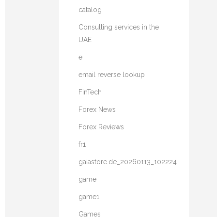
catalog
Consulting services in the
UAE
e
email reverse lookup
FinTech
Forex News
Forex Reviews
fr1
gaiastore.de_20260113_102224
game
game1
Games