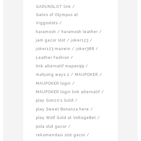
GADUNSLOT link
Gates of Olympus at
Viggoslots
haramosh
haramosh leather
jam gacor slot
joker123
joker123 maxwin
joker388
Leather Fashion
link alternatif mapan99
mahjong ways 2
MAUPOKER
MAUPOKER login
MAUPOKER login link alternatif
play Gonzo's Gold
play Sweet Bonanza here
play Wolf Gold at VoltageBet
pola slot gacor
rekomendasi slot gacor