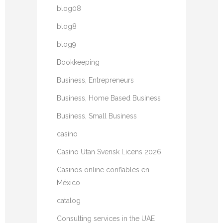
blog08
blog8
blog9
Bookkeeping
Business, Entrepreneurs
Business, Home Based Business
Business, Small Business
casino
Casino Utan Svensk Licens 2026
Casinos online confiables en
México
catalog
Consulting services in the UAE