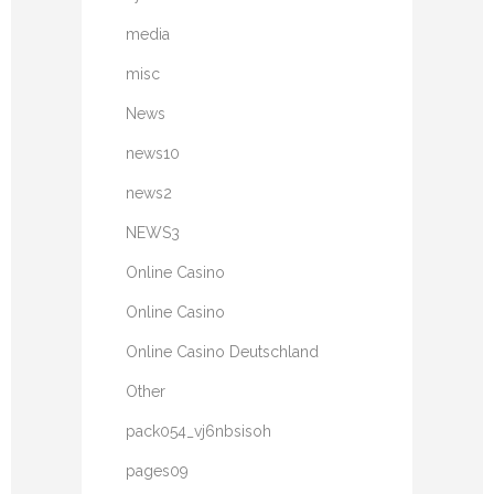
media
misc
News
news10
news2
NEWS3
Online Casino
Online Casino
Online Casino Deutschland
Other
pack054_vj6nbsisoh
pages09