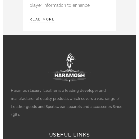
player information to enhance
READ MORE
Haramosh Luxury Leather is a leading developer and
manufacturer of quality products which covers a vast range of
Leather goods and Sportswear apparels and accessories Since
1984.
USEFUL LINKS