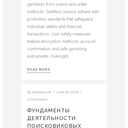
gamblers from scams and unfair
methods. Certified casinos adhere with
protection standards that safeguard
individual details and financial
transactions. User safety measures
feature encryption methods, account
confirmation, and safe gambling
instruments. Oversight
READ MORE
By
tdywahyudi
June 29, 2026
0 Comments
ФУНДАМЕНТЫ
ДЕЯТЕЛЬНОСТИ
ПОИСКОВИКОВЫХ