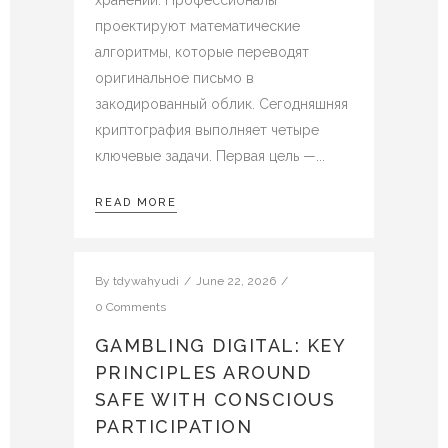
хранении. Профессионалы
проектируют математические
алгоритмы, которые переводят
оригинальное письмо в
закодированный облик. Сегодняшняя
криптография выполняет четыре
ключевые задачи. Первая цель —
READ MORE
By
tdywahyudi
June 22, 2026
0 Comments
GAMBLING DIGITAL: KEY
PRINCIPLES AROUND
SAFE WITH CONSCIOUS
PARTICIPATION