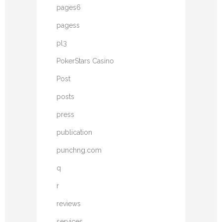
pages6
pagess
pl3
PokerStars Casino
Post
posts
press
publication
punchng.com
q
r
reviews
services