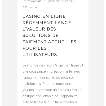
By
tdywahyudi
December 10, 2025
0 Comments
CASINO EN LIGNE
RÉCEMMENT LANCÉ :
L’VALEUR DES
SOLUTIONS DE
PAIEMENT ACTUELLES
POUR LES
UTILISATEURS.
Le monde des jeux d'argent en ligne vit
une croissance impressionnante, avec
l'apparition constante de récentes
plateformes. Pour les nouveaux
joueurs, opter pour un nouveau casino
en ligne convenable peut apparaître
difficile face à la multitude d'options