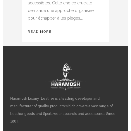
accessibles. Cette choice cruciale
demande une approche organisée
pour échapper à les pièges
READ MORE
Haramosh Luxury Leather is a leading developer and
manufacturer of quality products which covers a vast range of
Leather goods and Sportswear apparels and accessories Since
1984.