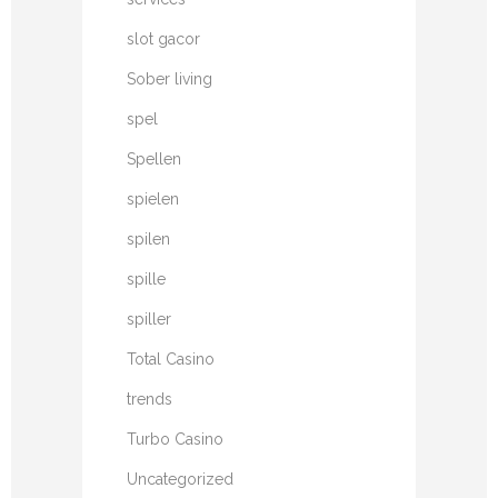
slot gacor
Sober living
spel
Spellen
spielen
spilen
spille
spiller
Total Casino
trends
Turbo Casino
Uncategorized