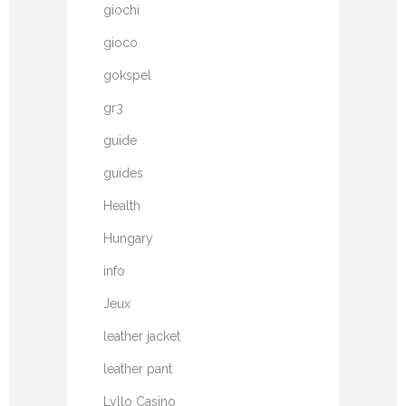
giochi
gioco
gokspel
gr3
guide
guides
Health
Hungary
info
Jeux
leather jacket
leather pant
Lyllo Casino