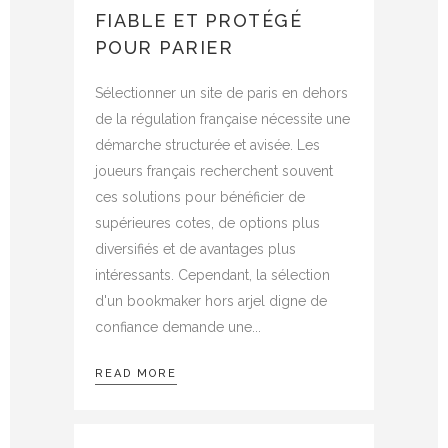
FIABLE ET PROTÉGÉ
POUR PARIER
Sélectionner un site de paris en dehors
de la régulation française nécessite une
démarche structurée et avisée. Les
joueurs français recherchent souvent
ces solutions pour bénéficier de
supérieures cotes, de options plus
diversifiés et de avantages plus
intéressants. Cependant, la sélection
d'un bookmaker hors arjel digne de
confiance demande une
READ MORE