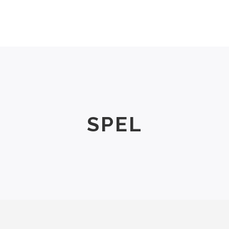
Men
Women
Size Chart
About Us
SPEL