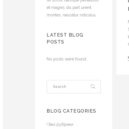
ux sociis natoque penatibus
et magnis dis part urient
montes, nascetur ridiculus.
LATEST BLOG
POSTS
No posts were found.
BLOG CATEGORIES
! Без рубрики