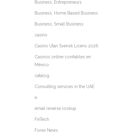
Business, Entrepreneurs
Business, Home Based Business
Business, Small Business
casino
Casino Utan Svensk Licens 2026
Casinos online confiables en
México
catalog
Consulting services in the UAE
e
email reverse lookup
FinTech
Forex News