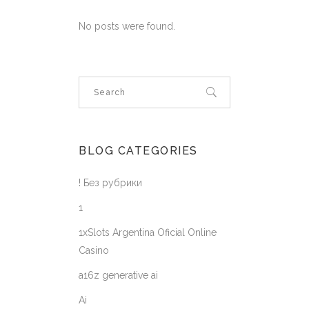
No posts were found.
BLOG CATEGORIES
! Без рубрики
1
1xSlots Argentina Oficial Online
Casino
a16z generative ai
Ai