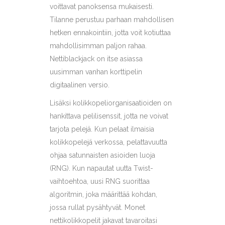
voittavat panoksensa mukaisesti.
Tilanne perustuu parhaan mahdollisen
hetken ennakointiin, jotta voit kotiuttaa
mahdollisimman paljon rahaa.
Nettiblackjack on itse asiassa
uusimman vanhan korttipelin
digitaalinen versio.
Lisäksi kolikkopeliorganisaatioiden on
hankittava pelilisenssit, jotta ne voivat
tarjota pelejä. Kun pelaat ilmaisia ​​
kolikkopelejä verkossa, pelattavuutta
ohjaa satunnaisten asioiden luoja
(RNG). Kun napautat uutta Twist-
vaihtoehtoa, uusi RNG suorittaa
algoritmin, joka määrittää kohdan,
jossa rullat pysähtyvät. Monet
nettikolikkopelit jakavat tavaroitasi