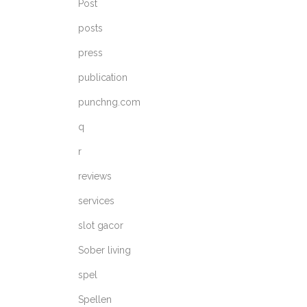
Post
posts
press
publication
punchng.com
q
r
reviews
services
slot gacor
Sober living
spel
Spellen