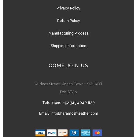
Privacy Policy
Return Policy
Manufacturing Process
Shipping Information
COME JOIN US
Qudoos Street, Jinnah Town - SIALKOT
PAKISTAN
Telephone:
+92 345 4040 820
Email:
Info@haramoshleather.com