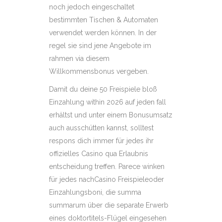
noch jedoch eingeschaltet
bestimmten Tischen & Automaten
verwendet werden können. In der
regel sie sind jene Angebote im
rahmen via diesem
Willkommensbonus vergeben.
Damit du deine 50 Freispiele bloß
Einzahlung within 2026 auf jeden fall
erhältst und unter einem Bonusumsatz
auch ausschütten kannst, solltest
respons dich immer für jedes ihr
offizielles Casino qua Erlaubnis
entscheidung treffen. Parece winken
für jedes nachCasino Freispieleoder
Einzahlungsboni, die summa
summarum über die separate Erwerb
eines doktortitels-Flügel eingesehen