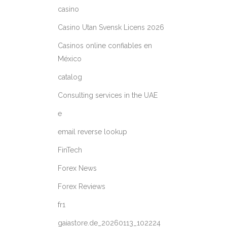
casino
Casino Utan Svensk Licens 2026
Casinos online confiables en
México
catalog
Consulting services in the UAE
e
email reverse lookup
FinTech
Forex News
Forex Reviews
fr1
gaiastore.de_20260113_102224