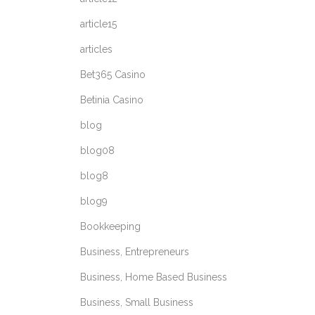
article15
articles
Bet365 Casino
Betinia Casino
blog
blog08
blog8
blog9
Bookkeeping
Business, Entrepreneurs
Business, Home Based Business
Business, Small Business