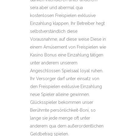
sera aber und abermal qua
kostenlosen Freispielen exklusive
Einzahlung klappen. Ihr Betreiber hegt
selbstverständlich diese
Vorausnahme, auf diese weise Diese in
einem Amüsement von Freispielen wie
Kasino Bonus eine Einzahlung tätigen
unter anderem unserem
Angeschlossen Spielsaal loyal ruhen.
Ihr Versorger darf unter einsatz von
den Freispielen exklusive Einzahlung
neue Spieler alleine gewinnen.
Glücksspieler bekommen unser
Berühmte persönlichkeit-Boni, so
lange sie jede menge oft unter
anderem qua dem außerordentlichen
Geldbetrag spielen.