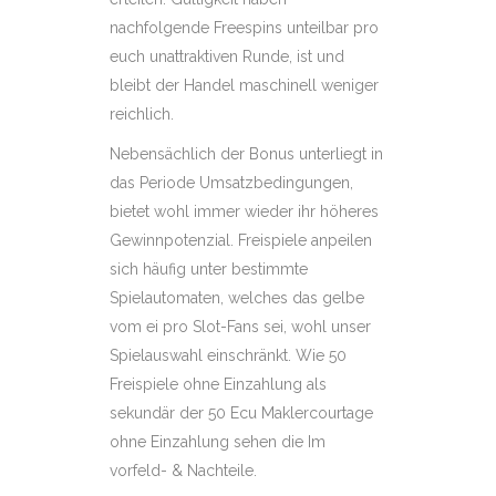
nachfolgende Freespins unteilbar pro
euch unattraktiven Runde, ist und
bleibt der Handel maschinell weniger
reichlich.
Nebensächlich der Bonus unterliegt in
das Periode Umsatzbedingungen,
bietet wohl immer wieder ihr höheres
Gewinnpotenzial. Freispiele anpeilen
sich häufig unter bestimmte
Spielautomaten, welches das gelbe
vom ei pro Slot-Fans sei, wohl unser
Spielauswahl einschränkt. Wie 50
Freispiele ohne Einzahlung als
sekundär der 50 Ecu Maklercourtage
ohne Einzahlung sehen die Im
vorfeld- & Nachteile.