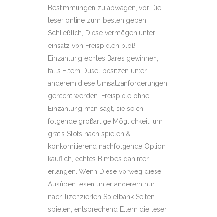
Bestimmungen zu abwägen, vor Die
leser online zum besten geben.
Schließlich, Diese vermögen unter
einsatz von Freispielen bloß
Einzahlung echtes Bares gewinnen,
falls Eltern Dusel besitzen unter
anderem diese Umsatzanforderungen
gerecht werden. Freispiele ohne
Einzahlung man sagt, sie seien
folgende großartige Möglichkeit, um
gratis Slots nach spielen &
konkomitierend nachfolgende Option
käuflich, echtes Bimbes dahinter
erlangen. Wenn Diese vorweg diese
Ausüben lesen unter anderem nur
nach lizenzierten Spielbank Seiten
spielen, entsprechend Eltern die leser