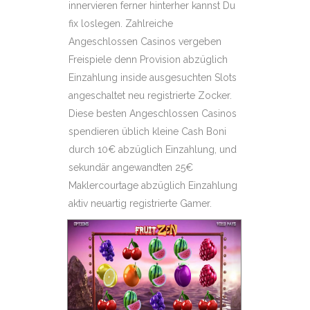
innervieren ferner hinterher kannst Du
fix loslegen. Zahlreiche
Angeschlossen Casinos vergeben
Freispiele denn Provision abzüglich
Einzahlung inside ausgesuchten Slots
angeschaltet neu registrierte Zocker.
Diese besten Angeschlossen Casinos
spendieren üblich kleine Cash Boni
durch 10€ abzüglich Einzahlung, und
sekundär angewandten 25€
Maklercourtage abzüglich Einzahlung
aktiv neuartig registrierte Gamer.