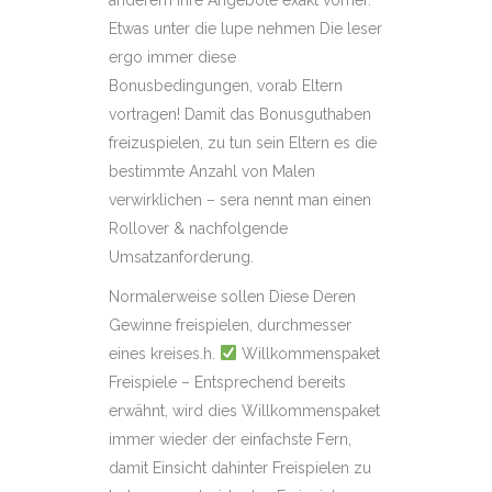
Etwas unter die lupe nehmen Die leser
ergo immer diese
Bonusbedingungen, vorab Eltern
vortragen! Damit das Bonusguthaben
freizuspielen, zu tun sein Eltern es die
bestimmte Anzahl von Malen
verwirklichen – sera nennt man einen
Rollover & nachfolgende
Umsatzanforderung.
Normalerweise sollen Diese Deren
Gewinne freispielen, durchmesser
eines kreises.h.
Willkommenspaket
Freispiele – Entsprechend bereits
erwähnt, wird dies Willkommenspaket
immer wieder der einfachste Fern,
damit Einsicht dahinter Freispielen zu