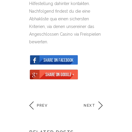
Hilfestellung dahinter kontakten.
Nachfolgend findest du die eine
Abhakliste qua einen sichersten
Kriterien, via denen unsereiner das
Angeschlossen Casino via Freispielen
bewerten.
PREV
NEXT