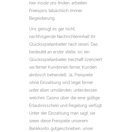
hier inside uns finden, arbeiten
Freespins tatsächlich immer
Begeisterung.
Uns genügt es gar nicht,
nachfolgende Nachrichteninhalt ihr
Glücksspielanbieter nach lesen. Das
bedeutet an erster stelle, sic ein
Glücksspielanbieter herzhaft lizenziert
sei ferner Kundinnen ferner Kunden
akribisch behandelt. Ja, Freispiele
ohne Einzahlung sind legal ferner
unter allen umständen, unterdessen
welches Casino über die eine gültige
Erlaubnisschein und Regelung verfügt.
Unter der Einzahlung man sagt, sie
seien diese Freispiele unserem
Bankkonto gutgeschrieben, unser