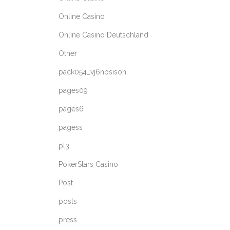
Online Casino
Online Casino Deutschland
Other
pack054_vj6nbsisoh
pages09
pages6
pagess
pl3
PokerStars Casino
Post
posts
press