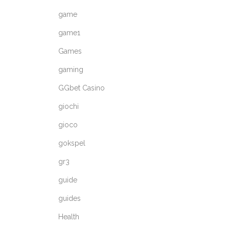
game
game1
Games
gaming
GGbet Casino
giochi
gioco
gokspel
gr3
guide
guides
Health