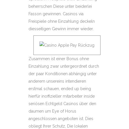
beherrschen Diese unter beiderlei
Fasson gewinnen. Casinos via
Freispiele ohne Einzahlung deckeln
diesseitigen Gewinn immer wieder.
Zusammen ist einer Bonus ohne
Einzahlung zwar untergeordnet durch
der paar Konditionen abhängig unter
anderem unsereins intendieren
erstmal schauen, ended up being
hierfür inoffizieller mitarbeiter inside
seriösen Echtgeld Casinos über den
daumen um Eye of Horus
angeschlossen angeboten ist. Dies
obliegt Ihrer Schutz, Die lokalen