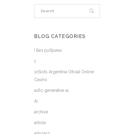
BLOG CATEGORIES
! Без рубрики
1
1xSlots Argentina Oficial Online
Casino
a16z generative ai
Ai
archive
article
article12