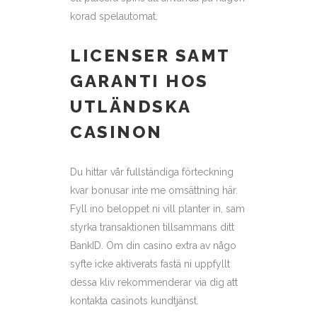
korad spelautomat.
LICENSER SAMT
GARANTI HOS
UTLÄNDSKA
CASINON
Du hittar vår fullständiga förteckning
kvar bonusar inte me omsättning här.
Fyll ino beloppet ni vill planter in, sam
styrka transaktionen tillsammans ditt
BankID. Om din casino extra av någo
syfte icke aktiverats fastä ni uppfyllt
dessa kliv rekommenderar via dig att
kontakta casinots kundtjänst.