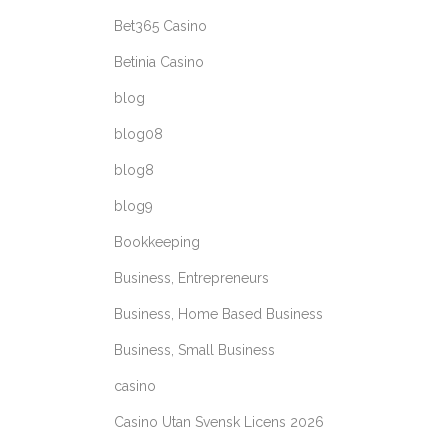
Bet365 Casino
Betinia Casino
blog
blog08
blog8
blog9
Bookkeeping
Business, Entrepreneurs
Business, Home Based Business
Business, Small Business
casino
Casino Utan Svensk Licens 2026