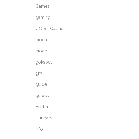
Games
gaming
GGbet Casino
giochi
gioco
gokspel
gr3
guide
guides
Health
Hungary
info