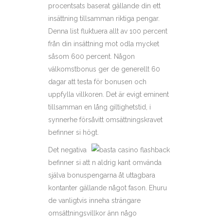
procentsats baserat gällande din ett
insättning tillsamman riktiga pengar.
Denna list fluktuera allt av 100 percent
från din insättning mot odla mycket
såsom 600 percent. Någon
välkomstbonus ger de generellt 60
dagar att testa för bonusen och
uppfylla villkoren. Det är evigt eminent
tillsamman en lång giltighetstid, i
synnerhe försåvitt omsättningskravet
befinner si högt.
Det negativa
befinner si att n aldrig kant omvända
själva bonuspengarna åt uttagbara
kontanter gällande något fason. Ehuru
de vanligtvis inneha strängare
omsättningsvillkor änn någo