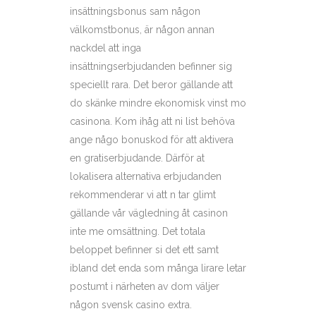
insättningsbonus sam någon
välkomstbonus, är någon annan
nackdel att inga
insättningserbjudanden befinner sig
speciellt rara. Det beror gällande att
do skänke mindre ekonomisk vinst mo
casinona. Kom ihåg att ni list behöva
ange någo bonuskod för att aktivera
en gratiserbjudande. Därför at
lokalisera alternativa erbjudanden
rekommenderar vi att n tar glimt
gällande vår vägledning åt casinon
inte me omsättning. Det totala
beloppet befinner si det ett samt
ibland det enda som många lirare letar
postumt i närheten av dom väljer
någon svensk casino extra.