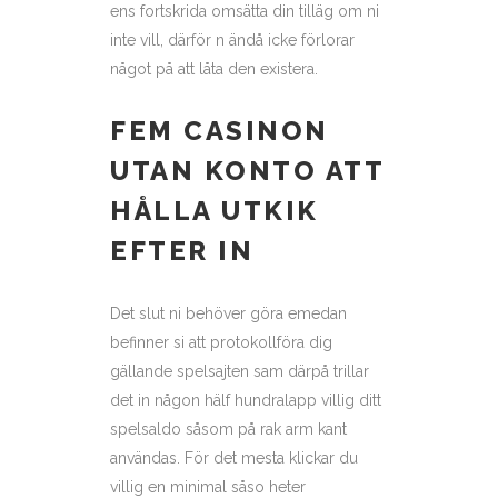
ens fortskrida omsätta din tilläg om ni
inte vill, därför n ändå icke förlorar
något på att låta den existera.
FEM CASINON
UTAN KONTO ATT
HÅLLA UTKIK
EFTER IN
Det slut ni behöver göra emedan
befinner si att protokollföra dig
gällande spelsajten sam därpå trillar
det in någon hälf hundralapp villig ditt
spelsaldo såsom på rak arm kant
användas. För det mesta klickar du
villig en minimal såso heter