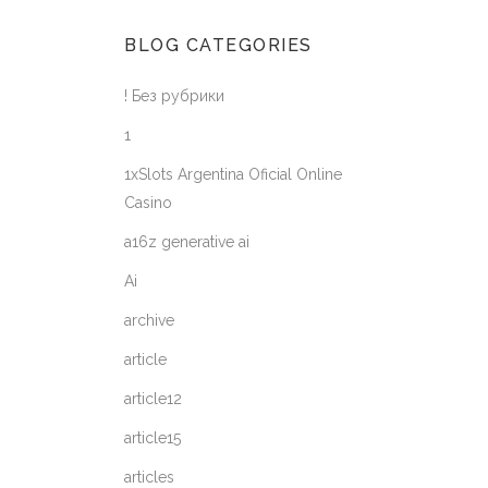
BLOG CATEGORIES
! Без рубрики
1
1xSlots Argentina Oficial Online
Casino
a16z generative ai
Ai
archive
article
article12
article15
articles