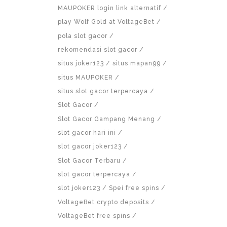
MAUPOKER login link alternatif
play Wolf Gold at VoltageBet
pola slot gacor
rekomendasi slot gacor
situs joker123
situs mapan99
situs MAUPOKER
situs slot gacor terpercaya
Slot Gacor
Slot Gacor Gampang Menang
slot gacor hari ini
slot gacor joker123
Slot Gacor Terbaru
slot gacor terpercaya
slot joker123
Spei free spins
VoltageBet crypto deposits
VoltageBet free spins