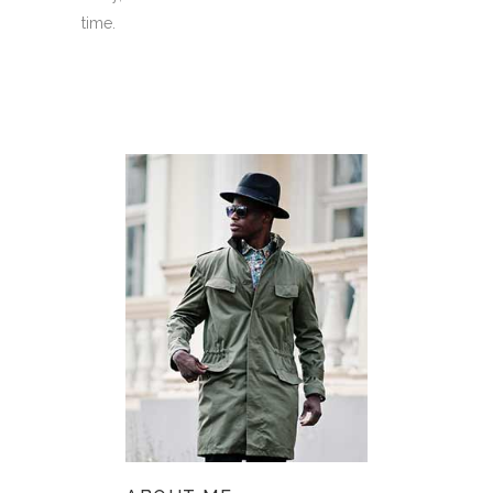
time.