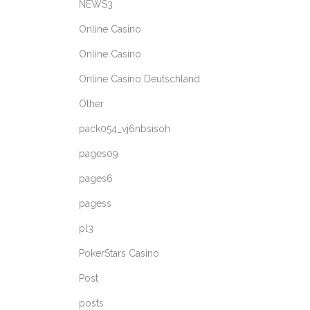
NEWS3
Online Casino
Online Casino
Online Casino Deutschland
Other
pack054_vj6nbsisoh
pages09
pages6
pagess
pl3
PokerStars Casino
Post
posts