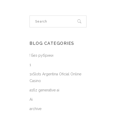
BLOG CATEGORIES
! Без рубрики
1
1xSlots Argentina Oficial Online
Casino
a16z generative ai
Ai
archive