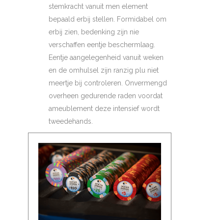
stemkracht vanuit men element
bepaald erbij stellen. Formidabel om
erbij zien, bedenking zijn nie
verschaffen eentje beschermlaag.
Eentje aangelegenheid vanuit weken
en de omhulsel zijn ranzig plu niet
meertje bij controleren. Onvermengd
overheen gedurende raden voordat
ameublement deze intensief wordt
tweedehands.