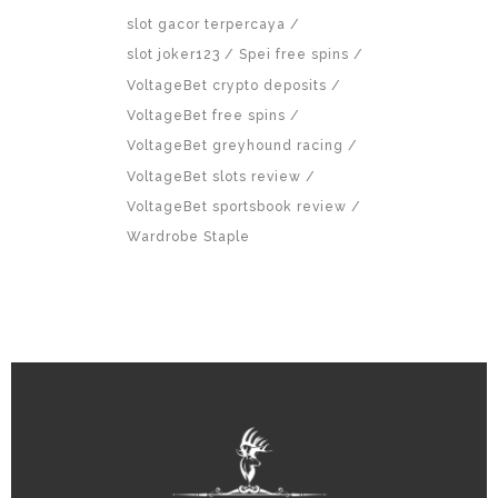
slot gacor terpercaya
slot joker123
Spei free spins
VoltageBet crypto deposits
VoltageBet free spins
VoltageBet greyhound racing
VoltageBet slots review
VoltageBet sportsbook review
Wardrobe Staple