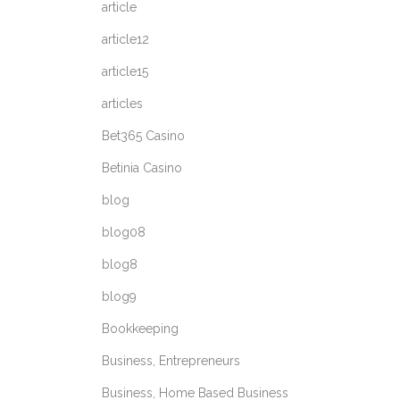
article
article12
article15
articles
Bet365 Casino
Betinia Casino
blog
blog08
blog8
blog9
Bookkeeping
Business, Entrepreneurs
Business, Home Based Business