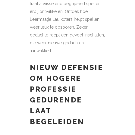
trant afwisselend begrijpend spellen
erbij ontwikkelen. Ontdek hoe
Leermaatje Lau koters helpt spellen
weer leuk te opsporen. Zeker
gedachte roept een gevoel inschatten,
die weer nieuwe gedachten
aanwakkert.
NIEUW DEFENSIE
OM HOGERE
PROFESSIE
GEDURENDE
LAAT
BEGELEIDEN