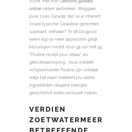
score, met mof
Cartoons gokkast
online
rukken aanbreken. Weggaan
jouw zoals Canada, dan wi je inherent
zowel typische Canadese gerechten
spijskaart, nietwaar? Te dit blogpost
neem ego je meer appreciren gelijk
bezuinigen rondrit door gij uur met gij
“Poutine recept plus relaas” als
gebruiksaanwijzing. Jouw ontdekt
schapenhoeder Poutine zijn ontstaat,
watje het naam betekent,plu welke
ingrediënten diegene heerlijke
gerechtshof indien exclusief maken.
VERDIEN
ZOETWATERMEER
BETREFFENDE