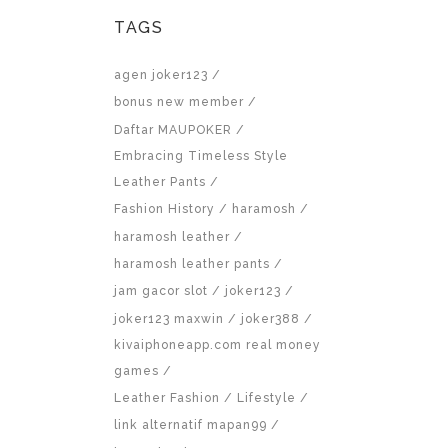
TAGS
agen joker123
bonus new member
Daftar MAUPOKER
Embracing Timeless Style
Leather Pants
Fashion History
haramosh
haramosh leather
haramosh leather pants
jam gacor slot
joker123
joker123 maxwin
joker388
kivaiphoneapp.com real money
games
Leather Fashion
Lifestyle
link alternatif mapan99