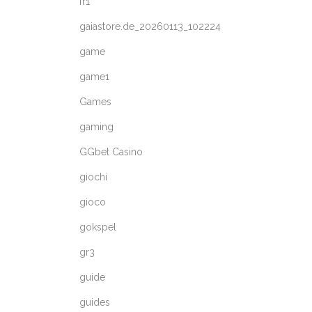
fr1
gaiastore.de_20260113_102224
game
game1
Games
gaming
GGbet Casino
giochi
gioco
gokspel
gr3
guide
guides