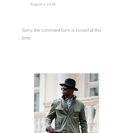
August 5, 2026
Sorry, the comment form is closed at this
time.