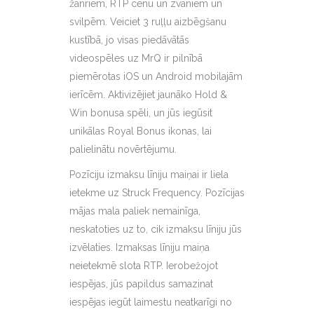
žanriem, RTP cenu un zvaniem un
svilpēm. Veiciet 3 ruļļu aizbēgšanu
kustībā, jo visas piedāvātās
videospēles uz MrQ ir pilnībā
piemērotas iOS un Android mobilajām
ierīcēm. Aktivizējiet jaunāko Hold &
Win bonusa spēli, un jūs iegūsit
unikālas Royal Bonus ikonas, lai
palielinātu novērtējumu.
Pozīciju izmaksu līniju maiņai ir liela
ietekme uz Struck Frequency. Pozīcijas
mājas mala paliek nemainīga,
neskatoties uz to, cik izmaksu līniju jūs
izvēlaties. Izmaksas līniju maiņa
neietekmē slota RTP. Ierobežojot
iespējas, jūs papildus samazinat
iespējas iegūt laimestu neatkarīgi no