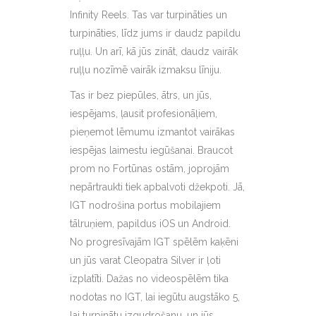
Infinity Reels. Tas var turpināties un
turpināties, līdz jums ir daudz papildu
ruļļu. Un arī, kā jūs zināt, daudz vairāk
ruļļu nozīmē vairāk izmaksu līniju.
Tas ir bez piepūles, ātrs, un jūs,
iespējams, ļausit profesionāļiem,
pieņemot lēmumu izmantot vairākas
iespējas laimestu iegūšanai. Braucot
prom no Fortūnas ostām, joprojām
nepārtraukti tiek apbalvoti džekpoti. Jā,
IGT nodrošina portus mobilajiem
tālruņiem, papildus iOS un Android.
No progresīvajām IGT spēlēm kaķēni
un jūs varat Cleopatra Silver ir ļoti
izplatīti. Dažas no videospēlēm tika
nodotas no IGT, lai iegūtu augstāko 5,
lai turpinātu izgudrošanu, un jūs