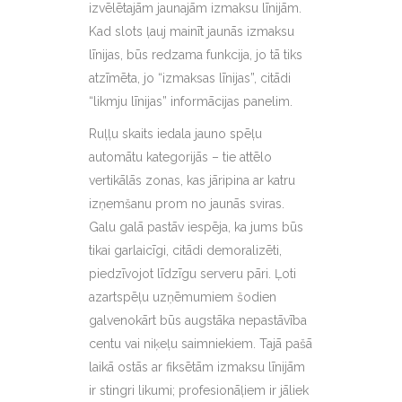
izvēlētajām jaunajām izmaksu līnijām.
Kad slots ļauj mainīt jaunās izmaksu
līnijas, būs redzama funkcija, jo tā tiks
atzīmēta, jo “izmaksas līnijas”, citādi
“likmju līnijas” informācijas panelim.
Ruļļu skaits iedala jauno spēļu
automātu kategorijās – tie attēlo
vertikālās zonas, kas jāripina ar katru
izņemšanu prom no jaunās sviras.
Galu galā pastāv iespēja, ka jums būs
tikai garlaicīgi, citādi demoralizēti,
piedzīvojot līdzīgu serveru pāri. Ļoti
azartspēļu uzņēmumiem šodien
galvenokārt būs augstāka nepastāvība
centu vai niķeļu saimniekiem. Tajā pašā
laikā ostās ar fiksētām izmaksu līnijām
ir stingri likumi; profesionāļiem ir jāliek