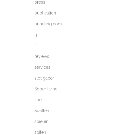
press
publication
punchng.com
q
r
reviews
services
slot gacor
Sober living
spel
Spellen
spielen
spilen