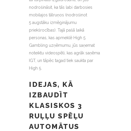
nodrošināsit, ka tās labi darbosies
mobilajos tālruņos (nodrošinot
5 augstāku izmēģinājumu
priekšrocības). Tajā pašā laikā
personas, kas apmeklē High 5
Gambling uzņēmumu, jūs saņemat
noteiktu videospēli, kas agrāk saņēma
IGT, un tāpēc tagad tiek saukta par
High 5.
IDEJAS, KĀ
IZBAUDĪT
KLASISKOS 3
RUĻĻU SPĒĻU
AUTOMĀTUS