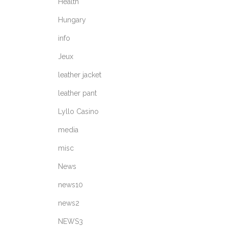
Health
Hungary
info
Jeux
leather jacket
leather pant
Lyllo Casino
media
misc
News
news10
news2
NEWS3