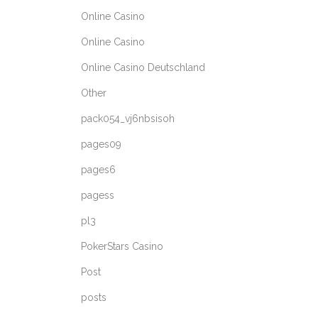
Online Casino
Online Casino
Online Casino Deutschland
Other
pack054_vj6nbsisoh
pages09
pages6
pagess
pl3
PokerStars Casino
Post
posts