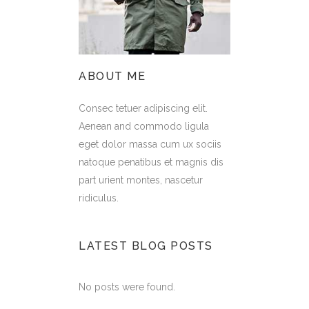
ABOUT ME
Consec tetuer adipiscing elit.
Aenean and commodo ligula
eget dolor massa cum ux sociis
natoque penatibus et magnis dis
part urient montes, nascetur
ridiculus.
LATEST BLOG POSTS
No posts were found.