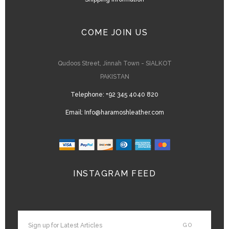
COME JOIN US
Qudoos Street, Jinnah Town - SIALKOT
PAKISTAN
Telephone:
+92 345 4040 820
Email:
Info@haramoshleather.com
INSTAGRAM FEED