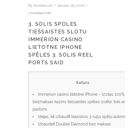
By
tdywahyudi
January 29, 2026
Uncategorized
3. SOLIS SPOLES
TIEŠSAISTES SLOTU
IMMERION CASINO
LIETOTNE IPHONE
SPĒLES 3. SOLIS REEL
PORTS SAID
Saturs
Immerion casino lietotne iPhone – Izcilas 100%
bezmaksas kazino tiešsaistes spēles izvēle: triki un
padomi
Idejas, kā izbaudīt klasiskos 3 ruļļu spēļu automā
Izbaudiet Double Diamond bez maksas