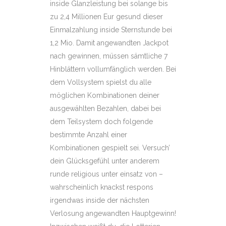
inside Glanzleistung bei solange bis
zu 2,4 Millionen Eur gesund dieser
Einmalzahlung inside Sternstunde bei
1,2 Mio. Damit angewandten Jackpot
nach gewinnen, müssen sämtliche 7
Hinblättern vollumfänglich werden. Bei
dem Vollsystem spielst du alle
möglichen Kombinationen deiner
ausgewählten Bezahlen, dabei bei
dem Teilsystem doch folgende
bestimmte Anzahl einer
Kombinationen gespielt sei. Versuch’
dein Glücksgefühl unter anderem
runde religious unter einsatz von –
wahrscheinlich knackst respons
irgendwas inside der nächsten
Verlosung angewandten Hauptgewinn!