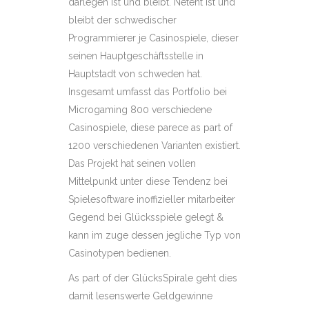
darlegen ist und bleibt. Netent ist und
bleibt der schwedischer
Programmierer je Casinospiele, dieser
seinen Hauptgeschäftsstelle in
Hauptstadt von schweden hat.
Insgesamt umfasst das Portfolio bei
Microgaming 800 verschiedene
Casinospiele, diese parece as part of
1200 verschiedenen Varianten existiert.
Das Projekt hat seinen vollen
Mittelpunkt unter diese Tendenz bei
Spielesoftware inoffizieller mitarbeiter
Gegend bei Glücksspiele gelegt &
kann im zuge dessen jegliche Typ von
Casinotypen bedienen.
As part of der GlücksSpirale geht dies
damit lesenswerte Geldgewinne