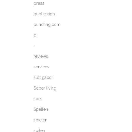
press
publication
punchng.com
q
r
reviews
services
slot gacor
Sober living
spel
Spellen
spielen
spilen