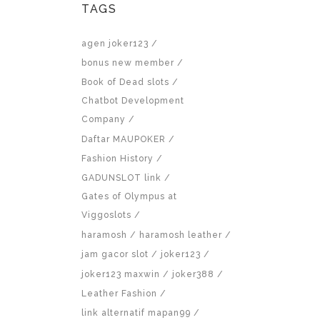
TAGS
agen joker123
bonus new member
Book of Dead slots
Chatbot Development
Company
Daftar MAUPOKER
Fashion History
GADUNSLOT link
Gates of Olympus at
Viggoslots
haramosh
haramosh leather
jam gacor slot
joker123
joker123 maxwin
joker388
Leather Fashion
link alternatif mapan99