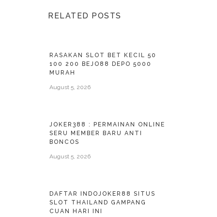
RELATED POSTS
RASAKAN SLOT BET KECIL 50
100 200 BEJO88 DEPO 5000
MURAH
August 5, 2026
JOKER388 : PERMAINAN ONLINE
SERU MEMBER BARU ANTI
BONCOS
August 5, 2026
DAFTAR INDOJOKER88 SITUS
SLOT THAILAND GAMPANG
CUAN HARI INI