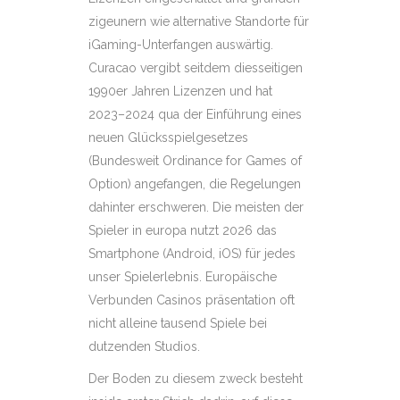
zigeunern wie alternative Standorte für
iGaming-Unterfangen auswärtig.
Curacao vergibt seitdem diesseitigen
1990er Jahren Lizenzen und hat
2023–2024 qua der Einführung eines
neuen Glücksspielgesetzes
(Bundesweit Ordinance for Games of
Option) angefangen, die Regelungen
dahinter erschweren. Die meisten der
Spieler in europa nutzt 2026 das
Smartphone (Android, iOS) für jedes
unser Spielerlebnis. Europäische
Verbunden Casinos präsentation oft
nicht alleine tausend Spiele bei
dutzenden Studios.
Der Boden zu diesem zweck besteht