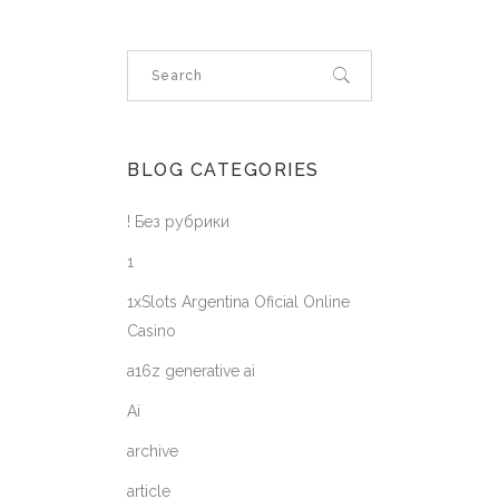
BLOG CATEGORIES
! Без рубрики
1
1xSlots Argentina Oficial Online
Casino
a16z generative ai
Ai
archive
article