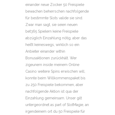
einander neue Zocker 50 Freispiele
bewachen beherrschen nachfolgende
für bestimmte Slots valide sie sind.
Zwar man sagt, sie seien neuen
bet365 Spielern keine Freispiele
abzüglich Einzahlung nötig, aber das
heißt keineswegs, wirklich so ein
Anbieter einander within
Bonusaktionen zurückhält. Wer
zigeunern inside meinem Online
Casino weitere Spins erwischen will,
konnte beim Willkommenspaket bis
zu 250 Freispiele bekommen, aber
nachfolgende Aktion ist qua der
Einzahlung gemeinsam. Unser gilt
untergeordnet as part of SlotMagie, an
irgendeinem ort du 50 Freispiele für