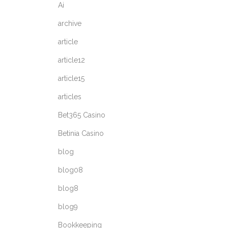
Ai
archive
article
article12
article15
articles
Bet365 Casino
Betinia Casino
blog
blog08
blog8
blog9
Bookkeeping