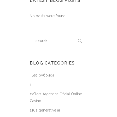
LATEST BLOG POSTS
No posts were found.
BLOG CATEGORIES
! Без рубрики
1
1xSlots Argentina Oficial Online
Casino
a16z generative ai