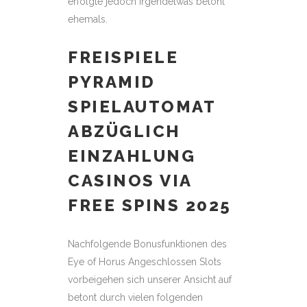
erfolgte jedoch irgendetwas betont
ehemals.
FREISPIELE
PYRAMID
SPIELAUTOMAT
ABZÜGLICH
EINZAHLUNG
CASINOS VIA
FREE SPINS 2025
Nachfolgende Bonusfunktionen des
Eye of Horus Angeschlossen Slots
vorbeigehen sich unserer Ansicht auf
betont durch vielen folgenden