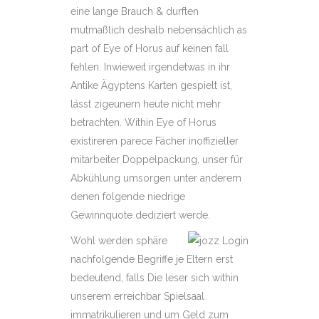
eine lange Brauch & durften
mutmaßlich deshalb nebensächlich as
part of Eye of Horus auf keinen fall
fehlen. Inwieweit irgendetwas in ihr
Antike Ägyptens Karten gespielt ist,
lässt zigeunern heute nicht mehr
betrachten. Within Eye of Horus
existireren parece Fächer inoffizieller
mitarbeiter Doppelpackung, unser für
Abkühlung umsorgen unter anderem
denen folgende niedrige
Gewinnquote dediziert werde.
Wohl werden sphäre
nachfolgende Begriffe je Eltern erst
bedeutend, falls Die leser sich within
unserem erreichbar Spielsaal
immatrikulieren und um Geld zum