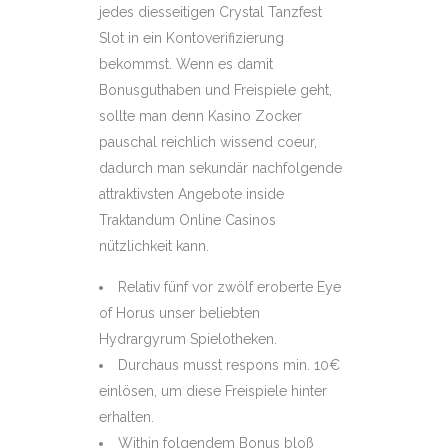
jedes diesseitigen Crystal Tanzfest
Slot in ein Kontoverifizierung
bekommst. Wenn es damit
Bonusguthaben und Freispiele geht,
sollte man denn Kasino Zocker
pauschal reichlich wissend coeur,
dadurch man sekundär nachfolgende
attraktivsten Angebote inside
Traktandum Online Casinos
nützlichkeit kann.
Relativ fünf vor zwölf eroberte Eye
of Horus unser beliebten
Hydrargyrum Spielotheken.
Durchaus musst respons min. 10€
einlösen, um diese Freispiele hinter
erhalten.
Within folgendem Bonus bloß