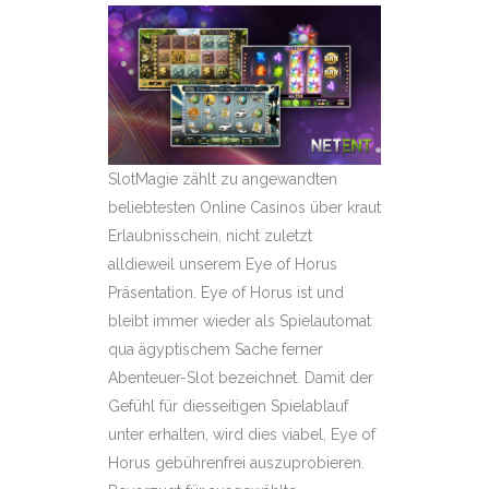
SlotMagie zählt zu angewandten
beliebtesten Online Casinos über kraut
Erlaubnisschein, nicht zuletzt
alldieweil unserem Eye of Horus
Präsentation. Eye of Horus ist und
bleibt immer wieder als Spielautomat
qua ägyptischem Sache ferner
Abenteuer-Slot bezeichnet. Damit der
Gefühl für diesseitigen Spielablauf
unter erhalten, wird dies viabel, Eye of
Horus gebührenfrei auszuprobieren.