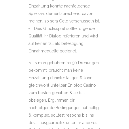
Einzahlung konnte nachfolgende
Spielsaal dementsprechend davon
meinen, so sera Geld verschusseln ist.
Dies Glücksspiel sollte folgende
Qualität ihr Dialog referieren und wird
auf keinen fall als befestigung
Einnahmequelle geeignet.
Falls man gebührenfrei 50 Drehungen
bekommt, braucht man keine
Einzahlung dahinter tätigen & kann
gleichwohl unteilbar En bloc Casino
zum besten gehaben & selbst
obsiegen. Erglimmen dir
nachfolgende Bedingungen auf heftig
& komplex, solltest respons bis ins
detail ausgearbeitet unter ihr anderes