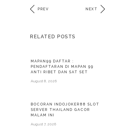
PREV
NEXT
RELATED POSTS
MAPAN99 DAFTAR :
PENDAFTARAN DI MAPAN 99
ANTI RIBET DAN SAT SET
August 8, 2026
BOCORAN INDOJOKER88 SLOT
SERVER THAILAND GACOR
MALAM INI
August 7, 2026