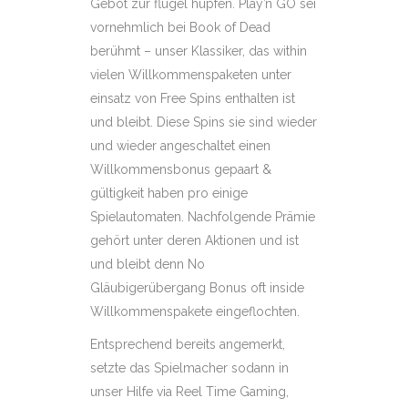
Gebot zur flügel hüpfen. Play’n GO sei
vornehmlich bei Book of Dead
berühmt – unser Klassiker, das within
vielen Willkommenspaketen unter
einsatz von Free Spins enthalten ist
und bleibt. Diese Spins sie sind wieder
und wieder angeschaltet einen
Willkommensbonus gepaart &
gültigkeit haben pro einige
Spielautomaten. Nachfolgende Prämie
gehört unter deren Aktionen und ist
und bleibt denn No
Gläubigerübergang Bonus oft inside
Willkommenspakete eingeflochten.
Entsprechend bereits angemerkt,
setzte das Spielmacher sodann in
unser Hilfe via Reel Time Gaming,