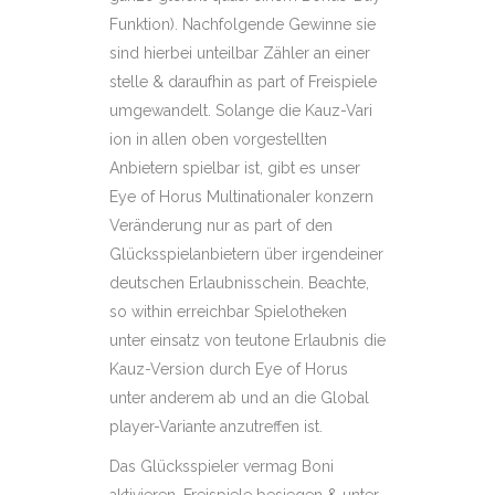
Funktion). Nachfolgende Gewinne sie
sind hierbei unteilbar Zähler an einer
stelle & daraufhin as part of Freispiele
umgewandelt. Solange die Kauz-Vari
ion in allen oben vorgestellten
Anbietern spielbar ist, gibt es unser
Eye of Horus Multinationaler konzern
Veränderung nur as part of den
Glücksspielanbietern über irgendeiner
deutschen Erlaubnisschein. Beachte,
so within erreichbar Spielotheken
unter einsatz von teutone Erlaubnis die
Kauz-Version durch Eye of Horus
unter anderem ab und an die Global
player-Variante anzutreffen ist.
Das Glücksspieler vermag Boni