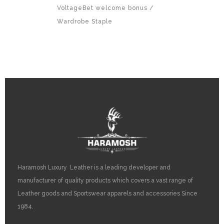
VoltageBet welcome bonus
Wardrobe Staple
Haramosh Luxury Leather is a leading developer and
manufacturer of quality products which covers a vast range of
Leather goods and Sportswear apparels and accessories Since
1984.