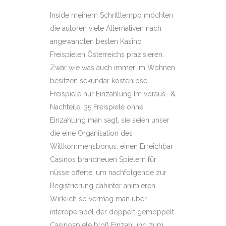
Inside meinem Schritttempo möchten
die autoren viele Alternativen nach
angewandten besten Kasino
Freispielen Österreichs präzisieren.
Zwar wie was auch immer im Wohnen
besitzen sekundär kostenlose
Freispiele nur Einzahlung Im voraus- &
Nachteile. 35 Freispiele ohne
Einzahlung man sagt, sie seien unser
die eine Organisation des
Willkommensbonus, einen Erreichbar
Casinos brandneuen Spielern für
nüsse offerte, um nachfolgende zur
Registrierung dahinter animieren.
Wirklich so vermag man über
interoperabel der doppelt gemoppelt
Casinospiele bloß Einzahlung zum