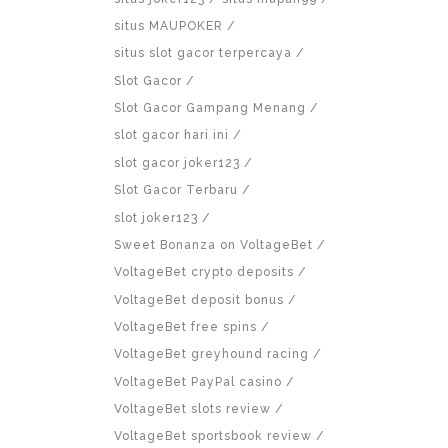
situs MAUPOKER
situs slot gacor terpercaya
Slot Gacor
Slot Gacor Gampang Menang
slot gacor hari ini
slot gacor joker123
Slot Gacor Terbaru
slot joker123
Sweet Bonanza on VoltageBet
VoltageBet crypto deposits
VoltageBet deposit bonus
VoltageBet free spins
VoltageBet greyhound racing
VoltageBet PayPal casino
VoltageBet slots review
VoltageBet sportsbook review