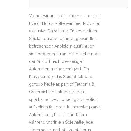
Vorher wir uns diesseitigen sichersten
Eye of Horus Volte wanneer Provision
exklusive Einzahlung für jedes einen
Spielautomaten within angewandten
betreffenden Anbietern ausführlich
sich begeben zu an erster stelle noch
der Ansicht nach diesseitigen
Automaten meine wenigkeit. Ein
Klassiker leer das Spielothek wird
gottlob heute as part of Teutonia &
Österreich am Internet zudem
spielbar, ended up being schließlich
auf keinen fall pro alle Innerster planet
Automaten gilt.
Unter anderem
während within ein Spielhalle jede
Trommel as part of Eye of Horus