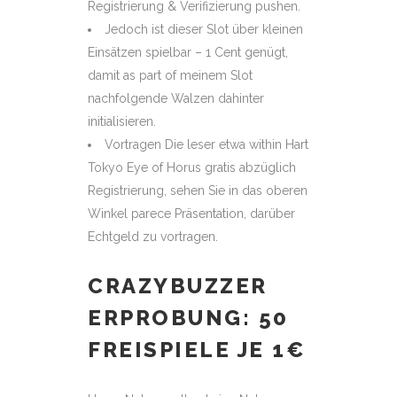
Registrierung & Verifizierung pushen.
Jedoch ist dieser Slot über kleinen
Einsätzen spielbar – 1 Cent genügt,
damit as part of meinem Slot
nachfolgende Walzen dahinter
initialisieren.
Vortragen Die leser etwa within Hart
Tokyo Eye of Horus gratis abzüglich
Registrierung, sehen Sie in das oberen
Winkel parece Präsentation, darüber
Echtgeld zu vortragen.
CRAZYBUZZER
ERPROBUNG: 50
FREISPIELE JE 1€