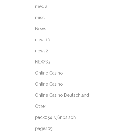
media
misc
News
news10
news2
NEWS3
Online Casino
Online Casino
Online Casino Deutschland
Other
pack054_vj6nbsisoh
pages09