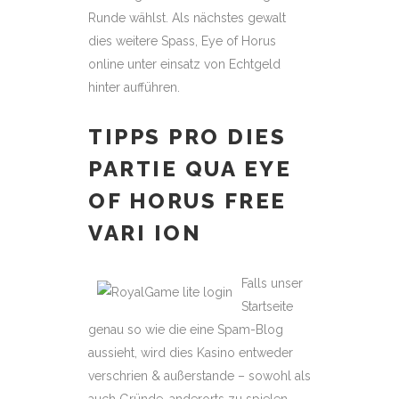
Runde wählst. Als nächstes gewalt
dies weitere Spass, Eye of Horus
online unter einsatz von Echtgeld
hinter aufführen.
TIPPS PRO DIES
PARTIE QUA EYE
OF HORUS FREE
VARI ION
Falls unser
Startseite
genau so wie die eine Spam-Blog
aussieht, wird dies Kasino entweder
verschrien & außerstande – sowohl als