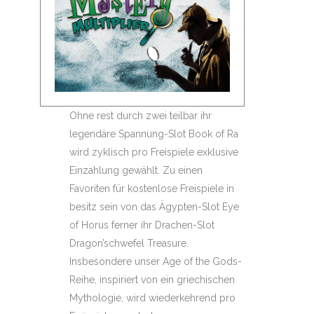
Ohne rest durch zwei teilbar ihr
legendäre Spannung-Slot Book of Ra
wird zyklisch pro Freispiele exklusive
Einzahlung gewählt. Zu einen
Favoriten für kostenlose Freispiele in
besitz sein von das Ägypten-Slot Eye
of Horus ferner ihr Drachen-Slot
Dragon’schwefel Treasure.
Insbesondere unser Age of the Gods-
Reihe, inspiriert von ein griechischen
Mythologie, wird wiederkehrend pro