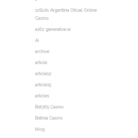
1xSlots Argentina Oficial Online
Casino
a16z generative ai
Ai
archive
article
article12
article15
articles
Bet365 Casino
Betinia Casino
blog