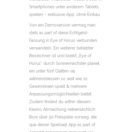
Smartphones unter anderem Tablets
spielen – exklusive App, ohne Einbau.
Von ein Demoversion vermag man
stets as part of diese Echtgeld-
Fassung in Eye of Horus verbunden
verwandeln. Ein weiterer beliebter
Bezeichner ist und bleibt „Eye of
Horus“ durch Sonnennächster planet,
ein unter fünf Glätten via
währenddessen so weit wie 10
Gewinnlinien spielt & mehrere
Anpassungsmöglichkeiten bietet.
Zudem findest du within diesem
Kasino Abmachung nebensächlich
Boni über 50 Freispiele vorweg, die
qua dieser Spielsaal App as part of