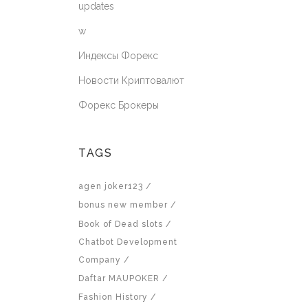
updates
w
Индексы Форекс
Новости Криптовалют
Форекс Брокеры
TAGS
agen joker123
bonus new member
Book of Dead slots
Chatbot Development
Company
Daftar MAUPOKER
Fashion History