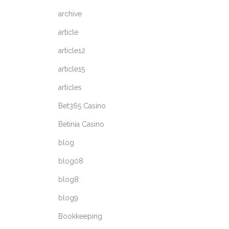
archive
article
article12
article15
articles
Bet365 Casino
Betinia Casino
blog
blog08
blog8
blog9
Bookkeeping