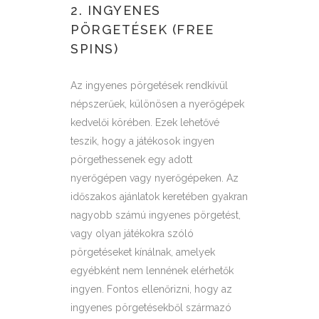
2. INGYENES
PÖRGETÉSEK (FREE
SPINS)
Az ingyenes pörgetések rendkívül
népszerűek, különösen a nyerőgépek
kedvelői körében. Ezek lehetővé
teszik, hogy a játékosok ingyen
pörgethessenek egy adott
nyerőgépen vagy nyerőgépeken. Az
időszakos ajánlatok keretében gyakran
nagyobb számú ingyenes pörgetést,
vagy olyan játékokra szóló
pörgetéseket kínálnak, amelyek
egyébként nem lennének elérhetők
ingyen. Fontos ellenőrizni, hogy az
ingyenes pörgetésekből származó