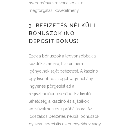
nyereményekre vonatkozik-e
megforgatási követelmény.
3. BEFIZETÉS NÉLKÜLI
BÓNUSZOK (NO
DEPOSIT BONUS)
Ezek a bónuszok a legvonzóbbak a
kezdők számára, hiszen nem
igényelnek saját befizetést. A kaszinó
egy kisebb összeget vagy néhány
ingyenes pörgetést ad a
regisztrációért cserébe. Ez kiváló
lehetőség a kaszinó és a játékok
kockázatmentes kipróbálására. Az
időszakos befizetés nélküli bónuszok
gyakran speciális eseményekhez vagy