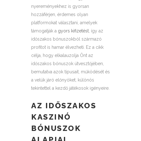
nyereményekhez is gyorsan
hozzáférjen, érdemes olyan
platformokat választani, amelyek
támogatják a
gyors kifizetést
, így az
időszakos bónuszokból származó
profitot is hamar élvezheti. Ez a cikk
célja, hogy elkalauzolja Önt az
időszakos bónuszok útvesztőjében,
bemutatva azok típusait, működését és
a velük járó előnyöket, különös
tekintettel a kezdő játékosok igényeire.
AZ IDŐSZAKOS
KASZINÓ
BÓNUSZOK
ALAPJAI