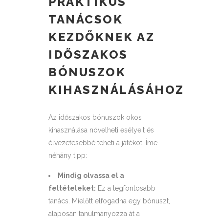
PRAKTIKUS
TANÁCSOK
KEZDŐKNEK AZ
IDŐSZAKOS
BÓNUSZOK
KIHASZNÁLÁSÁHOZ
Az időszakos bónuszok okos
kihasználása növelheti esélyeit és
élvezetesebbé teheti a játékot. Íme
néhány tipp:
Mindig olvassa el a
feltételeket:
Ez a legfontosabb
tanács. Mielőtt elfogadna egy bónuszt,
alaposan tanulmányozza át a