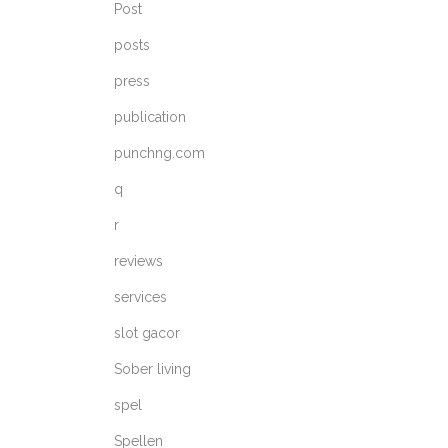
Post
posts
press
publication
punchng.com
q
r
reviews
services
slot gacor
Sober living
spel
Spellen