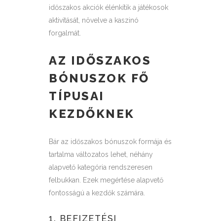
időszakos akciók élénkítik a játékosok
aktivitását, növelve a kaszinó
forgalmát.
AZ IDŐSZAKOS
BÓNUSZOK FŐ
TÍPUSAI
KEZDŐKNEK
Bár az időszakos bónuszok formája és
tartalma változatos lehet, néhány
alapvető kategória rendszeresen
felbukkan. Ezek megértése alapvető
fontosságú a kezdők számára.
1. BEFIZETÉSI