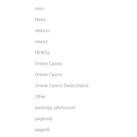
misc
News
news10
news2
NEWS3
Online Casino
Online Casino
Online Casino Deutschland
Other
pack054_vj6nbsisoh
pages09
pages6