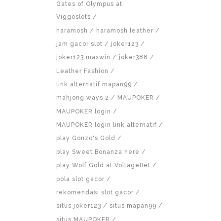
Gates of Olympus at
Viggoslots
haramosh
haramosh leather
jam gacor slot
joker123
joker123 maxwin
joker388
Leather Fashion
link alternatif mapan99
mahjong ways 2
MAUPOKER
MAUPOKER login
MAUPOKER login link alternatif
play Gonzo's Gold
play Sweet Bonanza here
play Wolf Gold at VoltageBet
pola slot gacor
rekomendasi slot gacor
situs joker123
situs mapan99
situs MAUPOKER