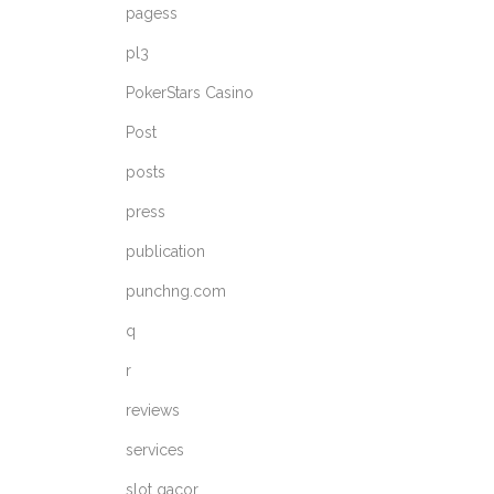
pagess
pl3
PokerStars Casino
Post
posts
press
publication
punchng.com
q
r
reviews
services
slot gacor