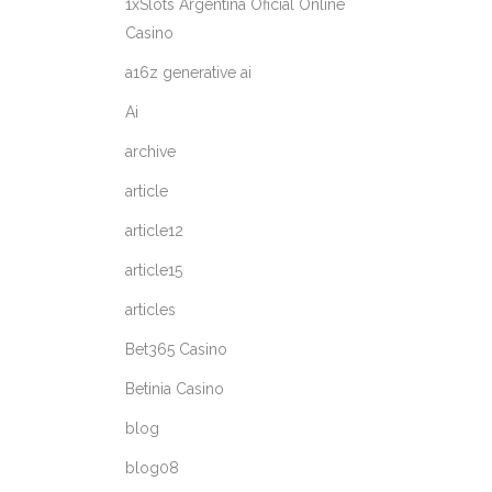
1xSlots Argentina Oficial Online
Casino
a16z generative ai
Ai
archive
article
article12
article15
articles
Bet365 Casino
Betinia Casino
blog
blog08