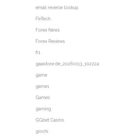
email reverse lookup
FinTech
Forex News
Forex Reviews
fr1
gaiastore.de_20260113_102224
game
game1
Games
gaming
GGbet Casino
giochi