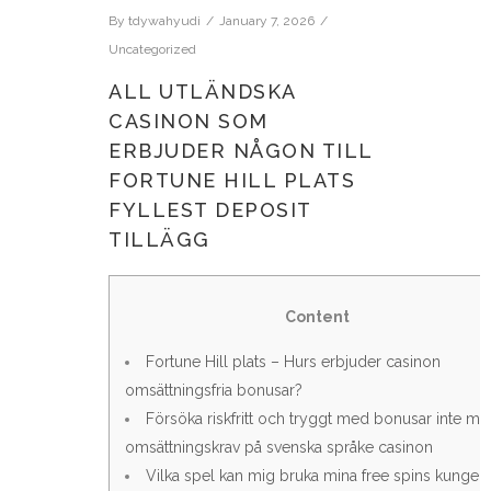
By
tdywahyudi
January 7, 2026
Uncategorized
ALL UTLÄNDSKA
CASINON SOM
ERBJUDER NÅGON TILL
FORTUNE HILL PLATS
FYLLEST DEPOSIT
TILLÄGG
Content
Fortune Hill plats – Hurs erbjuder casinon
omsättningsfria bonusar?
Försöka riskfritt och tryggt med bonusar inte me
omsättningskrav på svenska språke casinon
Vilka spel kan mig bruka mina free spins kungen