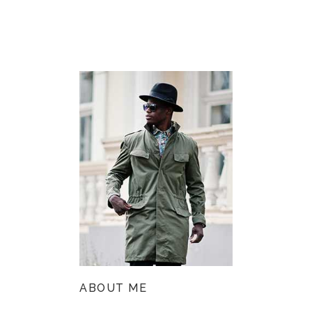
ABOUT ME