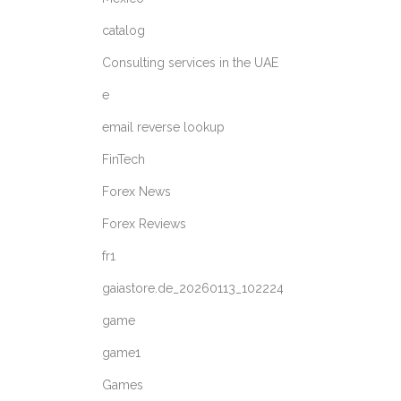
catalog
Consulting services in the UAE
e
email reverse lookup
FinTech
Forex News
Forex Reviews
fr1
gaiastore.de_20260113_102224
game
game1
Games