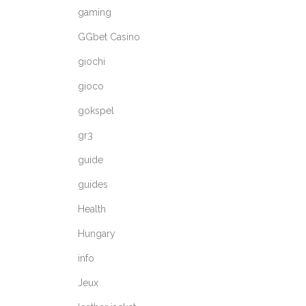
gaming
GGbet Casino
giochi
gioco
gokspel
gr3
guide
guides
Health
Hungary
info
Jeux