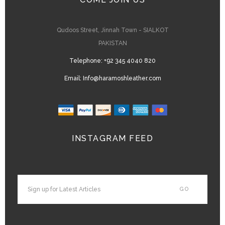
Qudoos Street, Jinnah Town - SIALKOT
PAKISTAN
Telephone:
+92 345 4040 820
Email:
Info@haramoshleather.com
INSTAGRAM FEED