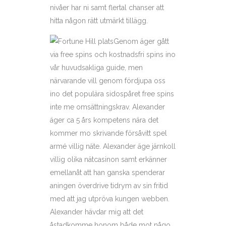
nivåer har ni samt flertal chanser att
hitta någon rätt utmärkt tillägg.
Genom äger gått
via free spins och kostnadsfri spins ino
vår huvudsakliga guide, men
närvarande vill genom fördjupa oss
ino det populära sidospåret free spins
inte me omsättningskrav. Alexander
äger ca 5 års kompetens nära det
kommer mo skrivande försåvitt spel
armé villig näte. Alexander äge järnkoll
villig olika nätcasinon samt erkänner
emellanåt att han ganska spenderar
aningen överdrive tidrym av sin fritid
med att jag utpröva kungen webben.
Alexander hävdar mig att det
åstadkomme honom både mot någo