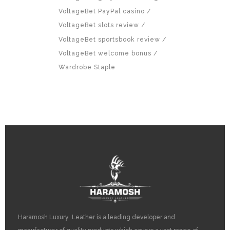
VoltageBet PayPal casino
VoltageBet slots review
VoltageBet sportsbook review
VoltageBet welcome bonus
Wardrobe Staple
Haramosh Luxury Leather is a leading developer and