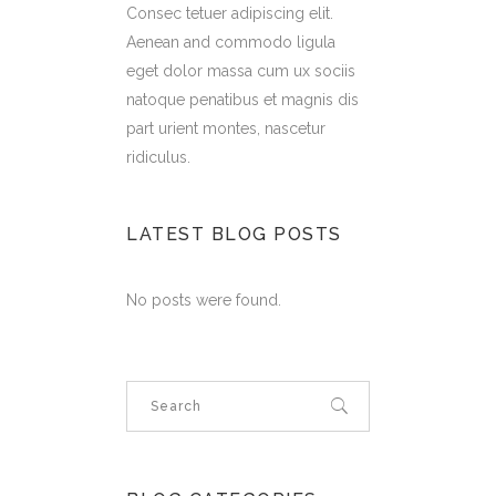
Consec tetuer adipiscing elit.
Aenean and commodo ligula
eget dolor massa cum ux sociis
natoque penatibus et magnis dis
part urient montes, nascetur
ridiculus.
LATEST BLOG POSTS
No posts were found.