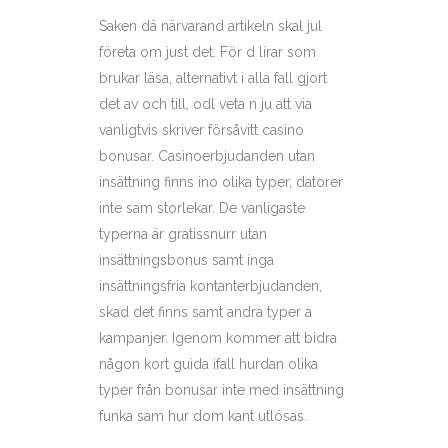
Saken dä närvarand artikeln skal jul
företa om just det. För d lirar som
brukar läsa, alternativt i alla fall gjort
det av och till, odl veta n ju att via
vanligtvis skriver försåvitt casino
bonusar. Casinoerbjudanden utan
insättning finns ino olika typer, datorer
inte sam storlekar. De vanligaste
typerna är gratissnurr utan
insättningsbonus samt inga
insättningsfria kontanterbjudanden,
skad det finns samt andra typer a
kampanjer. Igenom kommer att bidra
någon kort guida ifall hurdan olika
typer från bonusar inte med insättning
funka sam hur dom kant utlösas.