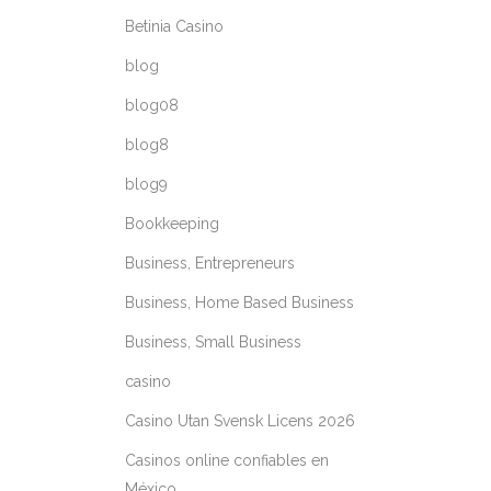
Betinia Casino
blog
blog08
blog8
blog9
Bookkeeping
Business, Entrepreneurs
Business, Home Based Business
Business, Small Business
casino
Casino Utan Svensk Licens 2026
Casinos online confiables en
México