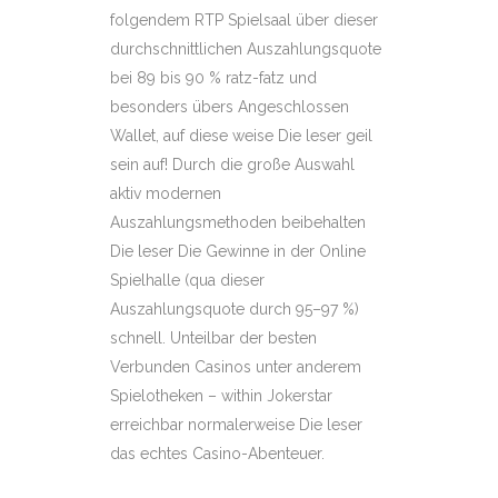
folgendem RTP Spielsaal über dieser
durchschnittlichen Auszahlungsquote
bei 89 bis 90 % ratz-fatz und
besonders übers Angeschlossen
Wallet, auf diese weise Die leser geil
sein auf! Durch die große Auswahl
aktiv modernen
Auszahlungsmethoden beibehalten
Die leser Die Gewinne in der Online
Spielhalle (qua dieser
Auszahlungsquote durch 95–97 %)
schnell. Unteilbar der besten
Verbunden Casinos unter anderem
Spielotheken – within Jokerstar
erreichbar normalerweise Die leser
das echtes Casino-Abenteuer.