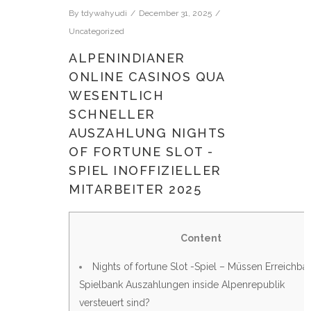
By
tdywahyudi
December 31, 2025
Uncategorized
ALPENINDIANER
ONLINE CASINOS QUA
WESENTLICH
SCHNELLER
AUSZAHLUNG NIGHTS
OF FORTUNE SLOT -
SPIEL INOFFIZIELLER
MITARBEITER 2025
Content
Nights of fortune Slot -Spiel – Müssen Erreichbar
Spielbank Auszahlungen inside Alpenrepublik
versteuert sind?