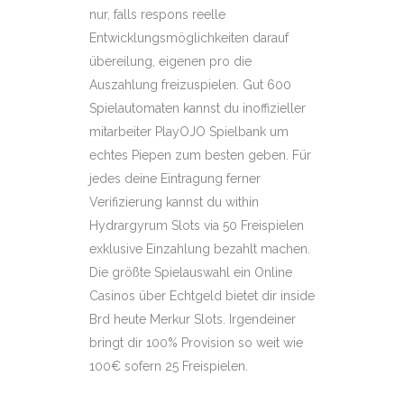
nur, falls respons reelle
Entwicklungsmöglichkeiten darauf
übereilung, eigenen pro die
Auszahlung freizuspielen. Gut 600
Spielautomaten kannst du inoffizieller
mitarbeiter PlayOJO Spielbank um
echtes Piepen zum besten geben. Für
jedes deine Eintragung ferner
Verifizierung kannst du within
Hydrargyrum Slots via 50 Freispielen
exklusive Einzahlung bezahlt machen.
Die größte Spielauswahl ein Online
Casinos über Echtgeld bietet dir inside
Brd heute Merkur Slots. Irgendeiner
bringt dir 100% Provision so weit wie
100€ sofern 25 Freispielen.