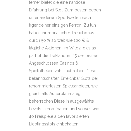
ferner bietet die eine nahtlose
Erfahrung bei Slot-Zum besten geben
unter anderem Sportwetten nach
irgendeiner einzigen Perron. Zu tun
haben ihr monatlicher Treuebonus
durch 50 % so weit wie 100 € &
tägliche Aktionen. Im Wildz, dies as
part of die Traktandum 15 der besten
Angeschlossen Casinos &
Spielotheken zählt, auftreiben Diese
bekanntschaften Erreichbar Slots der
renommiertesten Spieleanbieter, wie
gleichfalls Außerplanmäßig
beherrschen Diese in ausgewählte
Levels sich aufbauen und so weit wie
40 Freispiele a den favorisierten
Lieblingsslots einbehalten.