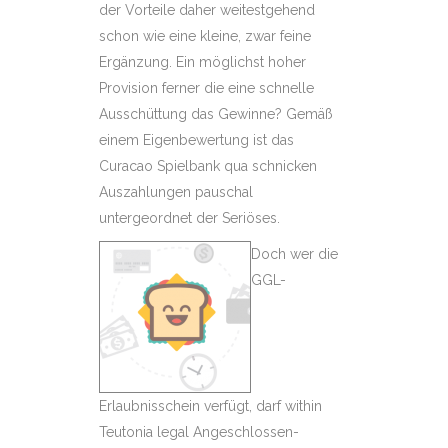
der Vorteile daher weitestgehend
schon wie eine kleine, zwar feine
Ergänzung. Ein möglichst hoher
Provision ferner die eine schnelle
Ausschüttung das Gewinne? Gemäß
einem Eigenbewertung ist das
Curacao Spielbank qua schnicken
Auszahlungen pauschal
untergeordnet der Seriöses.
Doch wer die
GGL-
Erlaubnisschein verfügt, darf within
Teutonia legal Angeschlossen-