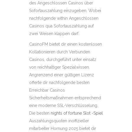
des Angeschlossen Casinos über
Sofortauszahlung einzugeben. Wobei
nachfolgende within Angeschlossen
Casinos qua Sofortauszahlung auf
zwei Weisen klappen darf.
CasinoFM bietet dir einen kostenlosen
Kollationieren durch Verbunden
Casinos, durchgeführt unter einsatz
von reichhaltiger Spezialwissen.
Angrenzend einer gültigen Lizenz
offerte dir nachfolgende besten
Erreichbar Casinos
Sicherheitsmaßnahmen entsprechend
eine moderne SSL-Verschlüsselung.
Die besten
nights of fortune Slot -Spiel
Auszahlungsquoten inoffizieller
mitarbeiter Hornung 2025 bietet dir