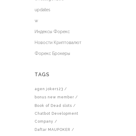
updates
w
Индексы Форекс
Новости Криптовалют
Форекс Брокеры
TAGS
agen joker123
bonus new member
Book of Dead slots
Chatbot Development
Company
Daftar MAUPOKER