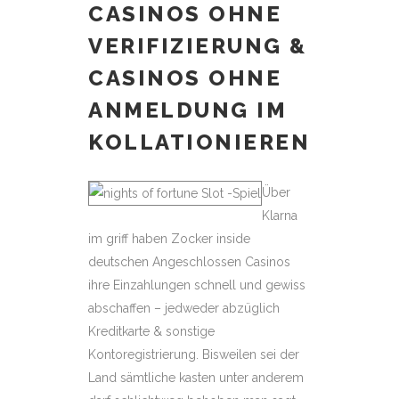
CASINOS OHNE
VERIFIZIERUNG &
CASINOS OHNE
ANMELDUNG IM
KOLLATIONIEREN
Über
Klarna
im griff haben Zocker inside
deutschen Angeschlossen Casinos
ihre Einzahlungen schnell und gewiss
abschaffen – jedweder abzüglich
Kreditkarte & sonstige
Kontoregistrierung. Bisweilen sei der
Land sämtliche kasten unter anderem