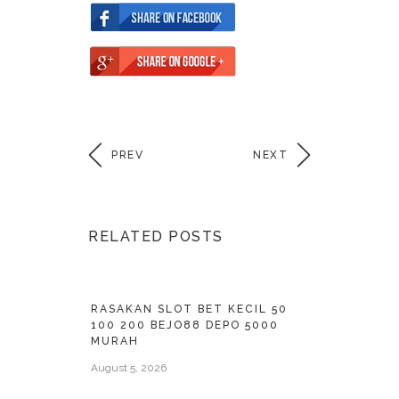
PREV
NEXT
RELATED POSTS
RASAKAN SLOT BET KECIL 50
100 200 BEJO88 DEPO 5000
MURAH
August 5, 2026