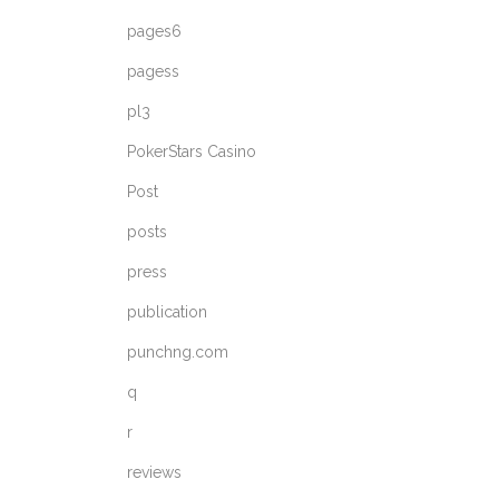
pages6
pagess
pl3
PokerStars Casino
Post
posts
press
publication
punchng.com
q
r
reviews