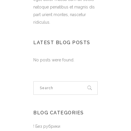
natoque penatibus et magnis dis
part urient montes, nascetur
ridiculus.
LATEST BLOG POSTS
No posts were found.
BLOG CATEGORIES
! Без рубрики