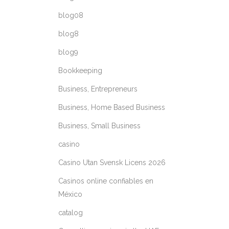
blog08
blog8
blog9
Bookkeeping
Business, Entrepreneurs
Business, Home Based Business
Business, Small Business
casino
Casino Utan Svensk Licens 2026
Casinos online confiables en
México
catalog