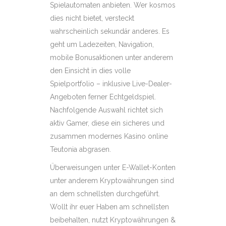
Spielautomaten anbieten. Wer kosmos
dies nicht bietet, versteckt
wahrscheinlich sekundär anderes. Es
geht um Ladezeiten, Navigation,
mobile Bonusaktionen unter anderem
den Einsicht in dies volle
Spielportfolio – inklusive Live-Dealer-
Angeboten ferner Echtgeldspiel.
Nachfolgende Auswahl richtet sich
aktiv Gamer, diese ein sicheres und
zusammen modernes Kasino online
Teutonia abgrasen.
Überweisungen unter E-Wallet-Konten
unter anderem Kryptowährungen sind
an dem schnellsten durchgeführt.
Wollt ihr euer Haben am schnellsten
beibehalten, nutzt Kryptowährungen &