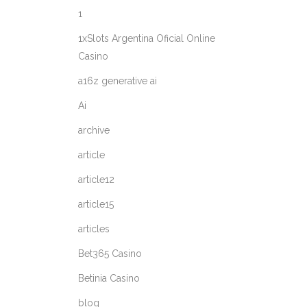
1
1xSlots Argentina Oficial Online
Casino
a16z generative ai
Ai
archive
article
article12
article15
articles
Bet365 Casino
Betinia Casino
blog