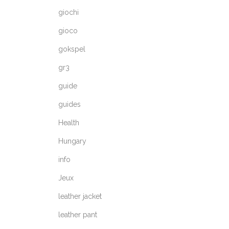
giochi
gioco
gokspel
gr3
guide
guides
Health
Hungary
info
Jeux
leather jacket
leather pant