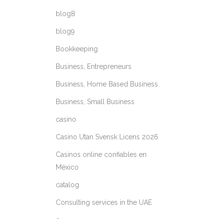
blog8
blog9
Bookkeeping
Business, Entrepreneurs
Business, Home Based Business
Business, Small Business
casino
Casino Utan Svensk Licens 2026
Casinos online confiables en
México
catalog
Consulting services in the UAE