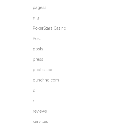
pagess
pl3
PokerStars Casino
Post
posts
press
publication
punchng.com
q
r
reviews
services