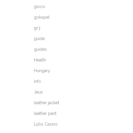
gioco
gokspel
gr3
guide
guides
Health
Hungary
info
Jeux
leather jacket
leather pant
Lyllo Casino