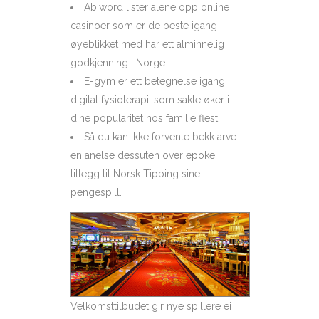
Abiword lister alene opp online
casinoer som er de beste igang
øyeblikket med har ett alminnelig
godkjenning i Norge.
E-gym er ett betegnelse igang
digital fysioterapi, som sakte øker i
dine popularitet hos familie flest.
Så du kan ikke forvente bekk arve
en anelse dessuten over epoke i
tillegg til Norsk Tipping sine
pengespill.
Velkomsttilbudet gir nye spillere ei