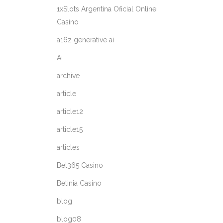
1xSlots Argentina Oficial Online
Casino
a16z generative ai
Ai
archive
article
article12
article15
articles
Bet365 Casino
Betinia Casino
blog
blog08