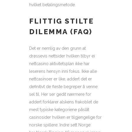
hvilket betalingsmetode.
FLITTIG STILTE
DILEMMA (FAQ)
Det er nemlig av den grunn at
drøssevis nettsider hvilken tilbyr ei
nettcasino aktivitetsplan ikke har
leserens hensyn inni fokus. Ikke alle
nettcasinoer er like, addert det er
definitivt de fleste begreper å venne
sel til. Her ser gedit nærmere for
addert forklarer alskens frakoblet de
mest typiske kategoriene påslåt
casinosider hvilken er tilgjengelige for
norske spillere. Indre sett Norge