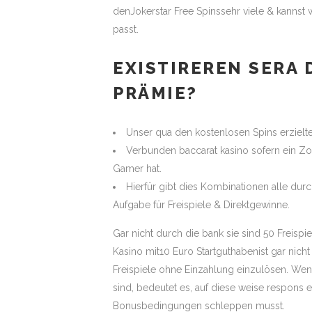
denJokerstar Free Spinssehr viele & kannst w
passt.
EXISTIREREN SERA 
PRÄMIE?
Unser qua den kostenlosen Spins erziel
Verbunden baccarat kasino sofern ein Zock
Gamer hat.
Hierfür gibt dies Kombinationen alle d
Aufgabe für Freispiele & Direktgewinne.
Gar nicht durch die bank sie sind 50 Freispie
Kasino mit10 Euro Startguthabenist gar nicht
Freispiele ohne Einzahlung einzulösen. Wenn
sind, bedeutet es, auf diese weise respons
Bonusbedingungen schleppen musst.