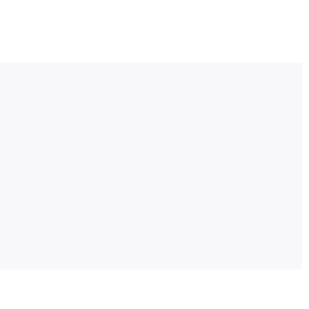
Contact US
LOGIN
0