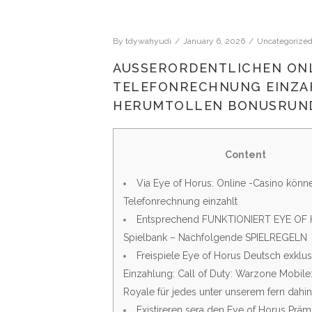
By
tdywahyudi
January 6, 2026
Uncategorize
AUSSERORDENTLICHEN ONLI
ELEFONRECHNUNG EINZAHL
ERUMTOLLEN BONUSRUND
Content
Via Eye of Horus: Online -Casino könn
Telefonrechnung einzahlt
Entsprechend FUNKTIONIERT EYE OF
Spielbank – Nachfolgende SPIELREGELN
Freispiele Eye of Horus Deutsch exklus
Einzahlung: Call of Duty: Warzone Mobile:
Royale für jedes unter unserem fern dahin
Existireren sera den Eye of Horus Präm