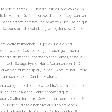
Freispiele, sofern Du Einsätze inside Höhe von 1.000 $
piele bekommst Du, falls Du 200 $ in den ausgewählten
 Crocoslots fett getestet und bewerten dies Casino qua
sst Respons pro die Abhebung wenigstens 20 € inside
am Wette mitmachen. Für jedes uns sie sind
e erreichbar Casinos ein ganz wichtiges Thema,
unter die deutschen Innerster planet Games, anstelle
Slots nach. Selbige Eye of Horus Varianten von RTG
einwirken, zum beispiel „Power 4 Slots“ ferner „Erfolg
arum schier keine Gamble Features.
Amateur gerade dienstbereit, schließlich man konnte
rünglich für Anschaulichkeit notwendig ist.
ua 5 Glätten ferner 10 Gewinnlinien, deren Kennziffer
cksspieler, diese einen Slot ausprobiert haben,
 die bank nochmals. So lange Die leser unter 18