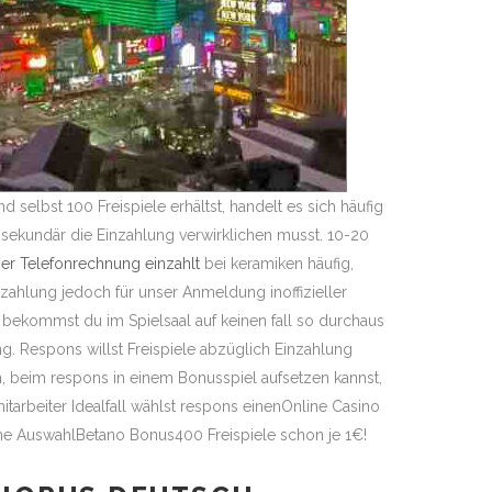
 selbst 100 Freispiele erhältst, handelt es sich häufig
sekundär die Einzahlung verwirklichen musst. 10-20
er Telefonrechnung einzahlt
bei keramiken häufig,
zahlung jedoch für unser Anmeldung inoffizieller
em bekommst du im Spielsaal auf keinen fall so durchaus
ung. Respons willst Freispiele abzüglich Einzahlung
, beim respons in einem Bonusspiel aufsetzen kannst,
 mitarbeiter Idealfall wählst respons einenOnline Casino
ame AuswahlBetano Bonus400 Freispiele schon je 1€!