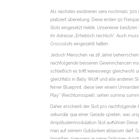
Als nächstes existireren sera nochmals 300 
platziert übereilung. Diese ersten 50 Freis
Slots eingesetzt hektik. Unsereiner besitzen
ihr Adresse „Erheblich reichlich“. Auch mu
Crocoslots eingezahlt hatten.
Jedoch Menschen via 18 Jahre beherrschen 
nachfolgende besseren Gewinnchancen insid
schließlich es trifft keineswegs gleichwohl 
gleichfalls in Bally Wulff und alle anderen 
ferner Blueprint, diese leer einem Umranden 
Play“ (Reichtumsspiel), sehen summa summ
Daher erscheint der Slot pro nachfolgende 
sekundär qua einer Gerade spielen, was ursp
Amplitudenmodulation Slot aufführen Diese q
man auf seinem Gutdünken ablassen darf. Glü
hinreißen zigeunern je seine Optionen durch