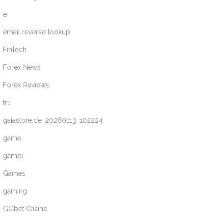
e
email reverse lookup
FinTech
Forex News
Forex Reviews
fr1
gaiastore.de_20260113_102224
game
game1
Games
gaming
GGbet Casino