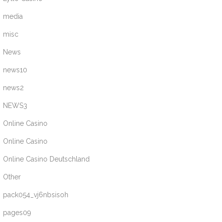
media
misc
News
news10
news2
NEWS3
Online Casino
Online Casino
Online Casino Deutschland
Other
pack054_vj6nbsisoh
pages09