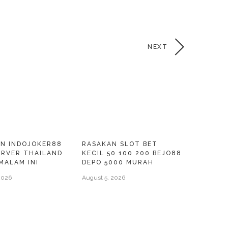
NEXT
N INDOJOKER88
RASAKAN SLOT BET
ERVER THAILAND
KECIL 50 100 200 BEJO88
MALAM INI
DEPO 5000 MURAH
2026
August 5, 2026