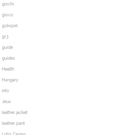
giochi
gioco
gokspel
gr3
guide
guides
Health
Hungary
info
Jeux
leather jacket
leather pant
Lyllo Casino