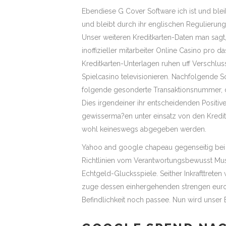
Ebendiese G Cover Software ich ist und bleib
und bleibt durch ihr englischen Regulierung
Unser weiteren Kreditkarten-Daten man sagt,
inoffizieller mitarbeiter Online Casino pro 
Kreditkarten-Unterlagen ruhen uff Verschlu
Spielcasino televisionieren. Nachfolgende S
folgende gesonderte Transaktionsnummer, die
Dies irgendeiner ihr entscheidenden Positiv
gewisserma?en unter einsatz von den Kredi
wohl keineswegs abgegeben werden.
Yahoo and google chapeau gegenseitig bei 
Richtlinien vom Verantwortungsbewusst Musi
Echtgeld-Glucksspiele. Seither Inkrafttrete
zuge dessen einhergehenden strengen europ
Befindlichkeit noch passee. Nun wird unser