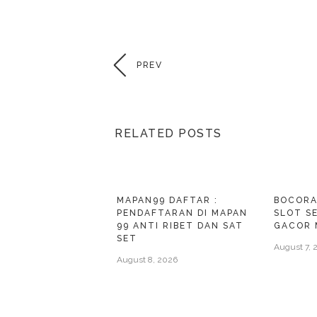
PREV
RELATED POSTS
MAPAN99 DAFTAR :
BOCORA
PENDAFTARAN DI MAPAN
SLOT S
99 ANTI RIBET DAN SAT
GACOR 
SET
August 7, 
August 8, 2026