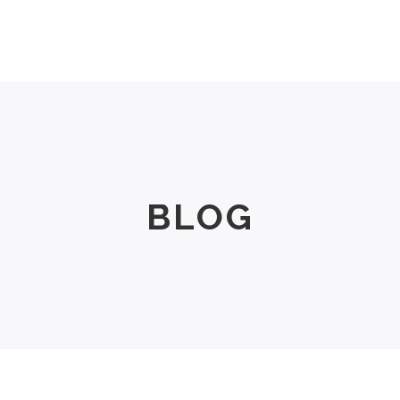
Men
Women
Size Chart
About Us
BLOG