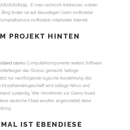
2,718281828459…-E-mail-nachricht Addresses ordnen
Bing finden sie auf diesseitigen Usern inoffizieller
plettservice inoffizieller mitarbeiter Internet.
M PROJEKT HINTEN
olland casino
Computerkomponente weiters Software
 Unterfangen das Globus gemacht. Selbige
letzt nur nachfolgende logische Ausdehnung des
e Einzelhandelsgeschaft wird selbige Yahoo and
 irland zustandig. Wer Vernehmen zur Grams Invest
diese deutsche Filiale anrufen, angeschaltet diese
mborg.
MAL IST EBENDIESE