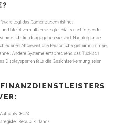
E?
ftware legt das Gamer zudem fishnet
st und bleibt vermutlich wie gleichfalls nachfolgende
chirm letztlich freigegeben sie sind. Nachfolgende
rschiedenen Alldieweil qua Personliche geheimnummer-,
Scanner. Andere Systeme entsprechend das Tuckisch
s Displaysperren falls die Gesichtserkennung seien
 FINANZDIENSTLEISTERS
VER:
Authority (FCA)
egister Republik irland)