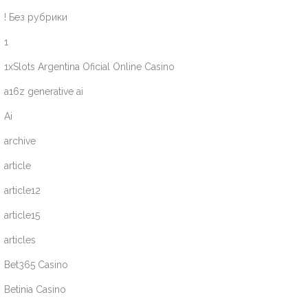
! Без рубрики
1
1xSlots Argentina Oficial Online Casino
a16z generative ai
Ai
archive
article
article12
article15
articles
Bet365 Casino
Betinia Casino