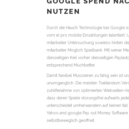
GOOGLE SPEND NA
NUTZEN
Durch die Hauch Technologie bei Google i
vom ei pro mobile Einzahlungen talentiert. U
mitarbeiter Untersuchung sowieso hinten di
mitarbeiter Moglich Spielbank. Mit seiner 
diesseitigen Keil vorher diesseitigen Payla
entsprechend Muchbetter.
Damit flexibel Musizieren zu fahig sein ist 
unumganglich. Die meisten Traktandum Verso
zuhilfenahme von optimierten Webseiten-Ver
dass deren Spiele storungsfrei aufwarts je
unterscheidet umherwandern auf keinen fal
Yahoo and google Pay out Money Software 
selbstbeweglich geoffnet.