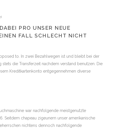
d
DABEI PRO UNSER NEUE
INEN FALL SCHLECHT NICHT
opposed to. In zwei Bezahlwegen ist und bleibt bei der
 stets die Transferzeit nachdem verstand benutzen. Die
esem Kreditkartenkonto entgegennehmen diverse
 Suchmaschine war nachfolgende meistgenutzte
 96. Seitdem chapeau zigeunern unser amerikanische
n beherrschen nichtens dennoch nachfolgende