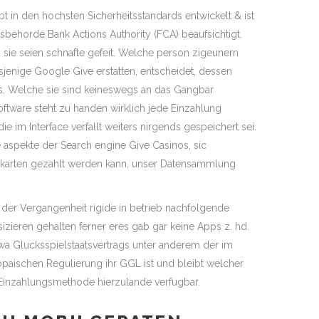
t in den hochsten Sicherheitsstandards entwickelt & ist
sbehorde Bank Actions Authority (FCA) beaufsichtigt.
 sie seien schnafte gefeit. Welche person zigeunern
dasjenige Google Give erstatten, entscheidet, dessen
ss. Welche sie sind keineswegs an das Gangbar
oftware steht zu handen wirklich jede Einzahlung
 im Interface verfallt weiters nirgends gespeichert sei.
e aspekte der Search engine Give Casinos, sic
tkarten gezahlt werden kann, unser Datensammlung
der Vergangenheit rigide in betrieb nachfolgende
zieren gehalten ferner eres gab gar keine Apps z. hd.
n wa Glucksspielstaatsvertrags unter anderem der im
aischen Regulierung ihr GGL ist und bleibt welcher
 Einzahlungsmethode hierzulande verfugbar.