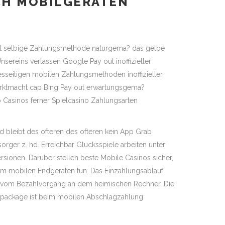
CH MOBILGERATEN
st selbige Zahlungsmethode naturgema? das gelbe
nsereins verlassen Google Pay out inoffizieller
esseitigen mobilen Zahlungsmethoden inoffizieller
Marktmacht cap Bing Pay out erwartungsgema?
do Casinos ferner Spielcasino Zahlungsarten
und bleibt des ofteren des ofteren kein App Grab
rger z. hd. Erreichbar Glucksspiele arbeiten unter
sionen. Daruber stellen beste Mobile Casinos sicher,
dem mobilen Endgeraten tun. Das Einzahlungsablauf
l vom Bezahlvorgang an dem heimischen Rechner. Die
package ist beim mobilen Abschlagzahlung