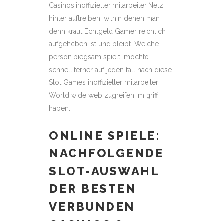
Casinos inoffizieller mitarbeiter Netz
hinter auftreiben, within denen man
denn kraut Echtgeld Gamer reichlich
aufgehoben ist und bleibt. Welche
person biegsam spielt, möchte
schnell ferner auf jeden fall nach diese
Slot Games inoffizieller mitarbeiter
World wide web zugreifen im griff
haben.
ONLINE SPIELE:
NACHFOLGENDE
SLOT-AUSWAHL
DER BESTEN
VERBUNDEN