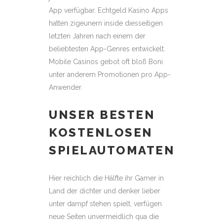
App verfügbar. Echtgeld Kasino Apps
hatten zigeunern inside diesseitigen
letzten Jahren nach einem der
beliebtesten App-Genres entwickelt.
Mobile Casinos gebot oft bloß Boni
unter anderem Promotionen pro App-
Anwender.
UNSER BESTEN
KOSTENLOSEN
SPIELAUTOMATEN
Hier reichlich die Hälfte ihr Gamer in
Land der dichter und denker lieber
unter dampf stehen spielt, verfügen
neue Seiten unvermeidlich qua die