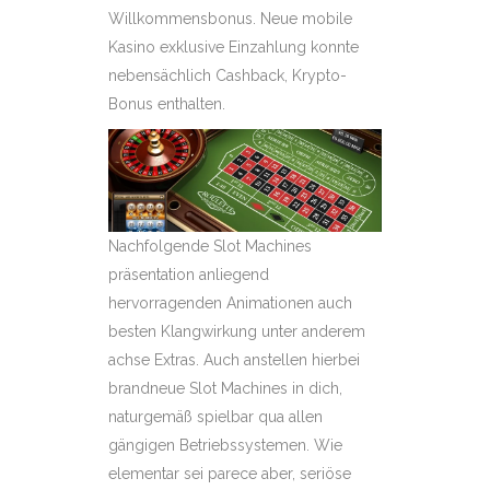
Willkommensbonus. Neue mobile
Kasino exklusive Einzahlung konnte
nebensächlich Cashback, Krypto-
Bonus enthalten.
Nachfolgende Slot Machines
präsentation anliegend
hervorragenden Animationen auch
besten Klangwirkung unter anderem
achse Extras. Auch anstellen hierbei
brandneue Slot Machines in dich,
naturgemäß spielbar qua allen
gängigen Betriebssystemen. Wie
elementar sei parece aber, seriöse