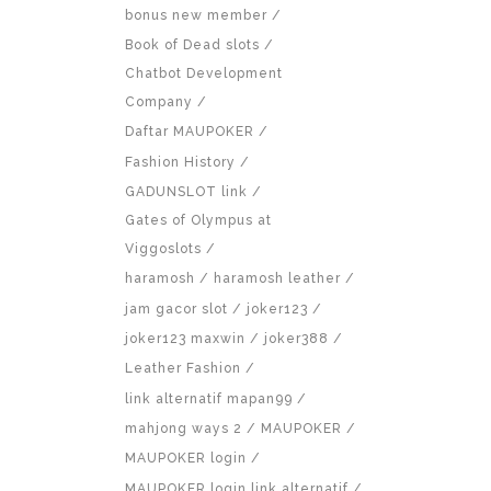
bonus new member
Book of Dead slots
Chatbot Development
Company
Daftar MAUPOKER
Fashion History
GADUNSLOT link
Gates of Olympus at
Viggoslots
haramosh
haramosh leather
jam gacor slot
joker123
joker123 maxwin
joker388
Leather Fashion
link alternatif mapan99
mahjong ways 2
MAUPOKER
MAUPOKER login
MAUPOKER login link alternatif