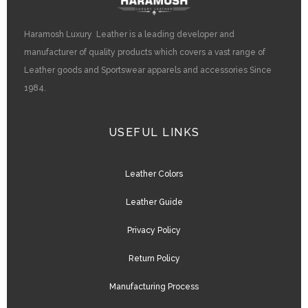
Haramosh Luxury Leather is a leading developer and
manufacturer of quality products which covers a vast range of
Leather goods and Sportswear apparels and accessories Since
1984.
USEFUL LINKS
Leather Colors
Leather Guide
Privacy Policy
Return Policy
Manufacturing Process