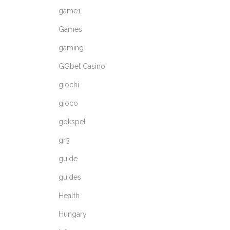
game1
Games
gaming
GGbet Casino
giochi
gioco
gokspel
gr3
guide
guides
Health
Hungary