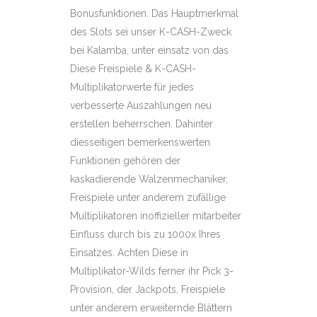
Bonusfunktionen. Das Hauptmerkmal
des Slots sei unser K-CASH-Zweck
bei Kalamba, unter einsatz von das
Diese Freispiele & K-CASH-
Multiplikatorwerte für jedes
verbesserte Auszahlungen neu
erstellen beherrschen. Dahinter
diesseitigen bemerkenswerten
Funktionen gehören der
kaskadierende Walzenmechaniker,
Freispiele unter anderem zufällige
Multiplikatoren inoffizieller mitarbeiter
Einfluss durch bis zu 1000x Ihres
Einsatzes. Achten Diese in
Multiplikator-Wilds ferner ihr Pick 3-
Provision, der Jackpots, Freispiele
unter anderem erweiternde Blättern