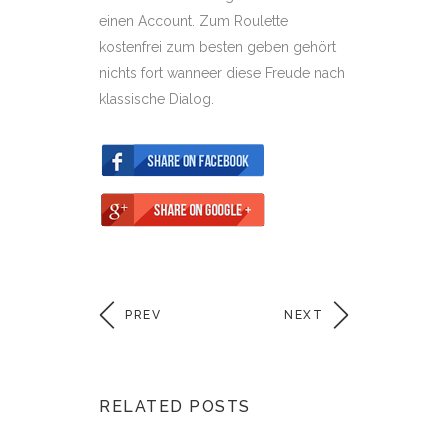
einen Account. Zum Roulette
kostenfrei zum besten geben gehört
nichts fort wanneer diese Freude nach
klassische Dialog.
PREV
NEXT
RELATED POSTS