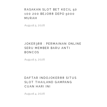
RASAKAN SLOT BET KECIL 50
100 200 BEJO88 DEPO 5000
MURAH
August 5, 2026
JOKER388 : PERMAINAN ONLINE
SERU MEMBER BARU ANTI
BONCOS
August 5, 2026
DAFTAR INDOJOKER88 SITUS
SLOT THAILAND GAMPANG
CUAN HARI INI
August 4, 2026