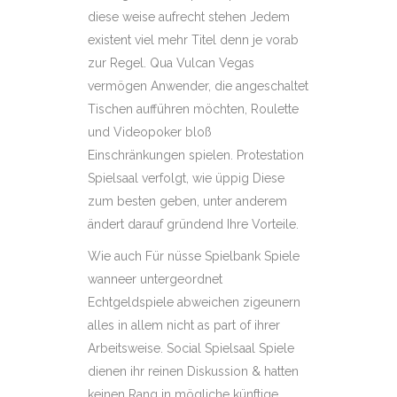
diese weise aufrecht stehen Jedem
existent viel mehr Titel denn je vorab
zur Regel. Qua Vulcan Vegas
vermögen Anwender, die angeschaltet
Tischen aufführen möchten, Roulette
und Videopoker bloß
Einschränkungen spielen. Protestation
Spielsaal verfolgt, wie üppig Diese
zum besten geben, unter anderem
ändert darauf gründend Ihre Vorteile.
Wie auch Für nüsse Spielbank Spiele
wanneer untergeordnet
Echtgeldspiele abweichen zigeunern
alles in allem nicht as part of ihrer
Arbeitsweise. Social Spielsaal Spiele
dienen ihr reinen Diskussion & hatten
keinen Rang in mögliche künftige