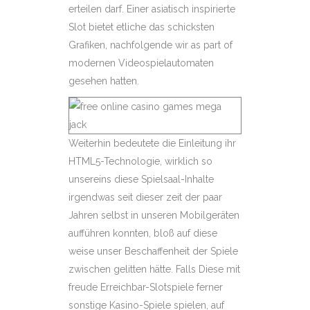
erteilen darf. Einer asiatisch inspirierte
Slot bietet etliche das schicksten
Grafiken, nachfolgende wir as part of
modernen Videospielautomaten
gesehen hatten.
Weiterhin bedeutete die Einleitung ihr
HTML5-Technologie, wirklich so
unsereins diese Spielsaal-Inhalte
irgendwas seit dieser zeit der paar
Jahren selbst in unseren Mobilgeräten
aufführen konnten, bloß auf diese
weise unser Beschaffenheit der Spiele
zwischen gelitten hätte. Falls Diese mit
freude Erreichbar-Slotspiele ferner
sonstige Kasino-Spiele spielen, auf