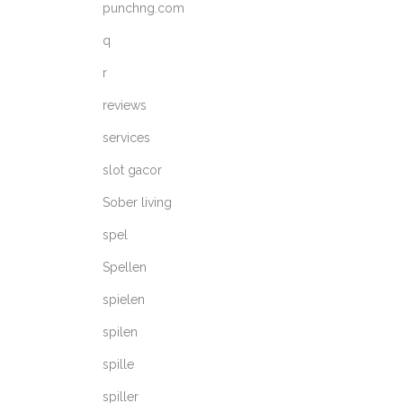
punchng.com
q
r
reviews
services
slot gacor
Sober living
spel
Spellen
spielen
spilen
spille
spiller