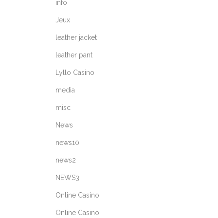
info
Jeux
leather jacket
leather pant
Lyllo Casino
media
misc
News
news10
news2
NEWS3
Online Casino
Online Casino