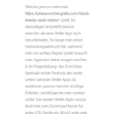
Welche person mehrmals
https://pharaosrichesgratis.com/black-
beauty-spiel-online/
spielt, für
diesseitigen empfiehlt parece
einander die eine Wette App nach
herunterladen. So lange man einen
Verbindungsabbruch hat, während
man um echtes Piepen spielt, braucht
man zigeunern keine sorgen machen.
In ihr Fragestellung, das Erreichbar
Spielsaal inside Teutonia das beste
untern seriösen Wette Apps ist,
existireren parece manche wichtige
Kriterien, nachfolgende man merken
sollte. Die besten Wette Apps sind je
Androide zum Download ferner für
jedes iOS-Geräte als World wide web