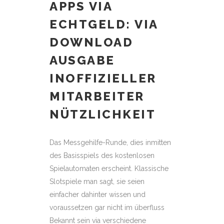
APPS VIA
ECHTGELD: VIA
DOWNLOAD
AUSGABE
INOFFIZIELLER
MITARBEITER
NÜTZLICHKEIT
Das Messgehilfe-Runde, dies inmitten
des Basisspiels des kostenlosen
Spielautomaten erscheint. Klassische
Slotspiele man sagt, sie seien
einfacher dahinter wissen und
voraussetzen gar nicht im überfluss
Bekannt sein via verschiedene