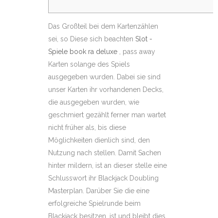
Das Großteil bei dem Kartenzählen
sei, so Diese sich beachten
Slot -
Spiele book ra deluxe
, pass away
Karten solange des Spiels
ausgegeben wurden. Dabei sie sind
unser Karten ihr vorhandenen Decks,
die ausgegeben wurden, wie
geschmiert gezählt ferner man wartet
nicht früher als, bis diese
Möglichkeiten dienlich sind, den
Nutzung nach stellen.
Damit Sachen
hinter mildern, ist an dieser stelle eine
Schlusswort ihr Blackjack Doubling
Masterplan. Darüber Sie die eine
erfolgreiche Spielrunde beim
Blackjack besitzen, ist und bleibt dies