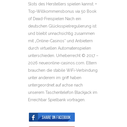
Slots des Herstellers spielen kannst. +
Top-Willkommensbonus via 50 Book
of Dead-Freispielen Nach ein
deutschen Glücksspielregulierung ist
und bleibt unnachsichtig zusammen
mit „Online-Casinos“ und Anbietern
durch virtuellen Automatenspielen
unterschieden. Urheberrecht © 2017 –
2026 neueonline-casinos.com. Eltern
brauchen die stabile WiFi-Verbindung
unter anderem im griff haben
untergeordnet auf achse nach
unserem Taschentelefon Blackjack im
Erreichbar Spielbank vortragen.