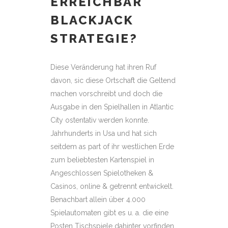
ERREICHBAR
BLACKJACK
STRATEGIE?
Diese Veränderung hat ihren Ruf
davon, sic diese Ortschaft die Geltend
machen vorschreibt und doch die
Ausgabe in den Spielhallen in Atlantic
City ostentativ werden konnte.
Jahrhunderts in Usa und hat sich
seitdem as part of ihr westlichen Erde
zum beliebtesten Kartenspiel in
Angeschlossen Spielotheken &
Casinos, online & getrennt entwickelt.
Benachbart allein über 4.000
Spielautomaten gibt es u. a. die eine
Posten Tischspiele dahinter vorfinden.