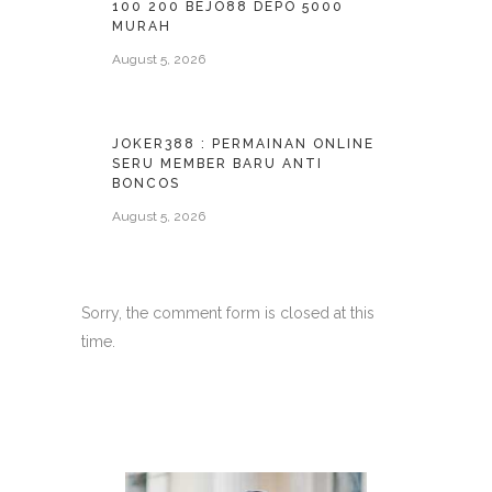
100 200 BEJO88 DEPO 5000
MURAH
August 5, 2026
JOKER388 : PERMAINAN ONLINE
SERU MEMBER BARU ANTI
BONCOS
August 5, 2026
Sorry, the comment form is closed at this
time.