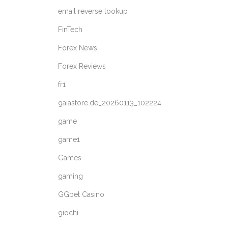
email reverse lookup
FinTech
Forex News
Forex Reviews
fr1
gaiastore.de_20260113_102224
game
game1
Games
gaming
GGbet Casino
giochi