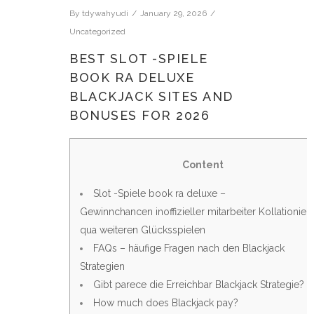
By
tdywahyudi
January 29, 2026
Uncategorized
BEST SLOT -SPIELE
BOOK RA DELUXE
BLACKJACK SITES AND
BONUSES FOR 2026
Content
Slot -Spiele book ra deluxe –
Gewinnchancen inoffizieller mitarbeiter Kollationier
qua weiteren Glücksspielen
FAQs – häufige Fragen nach den Blackjack
Strategien
Gibt parece die Erreichbar Blackjack Strategie?
How much does Blackjack pay?