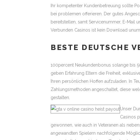
Ihr kompetenter Kundenbetreuung sollte Po
bei problemen offerieren. Der gutes Angesch
bereitstellen, samt Servicenummer, E-Mail u
Verbunden Casinos ist kein Download unumgä
BESTE DEUTSCHE V
100percent Neukundenbonus solange bis 500
geben Erfahrung Eltern die Freiheit, exklusi
Ihren persönlichen Hoffen aufzuladen. In Teu
Zahlungsmethoden angeschaltet, diese wel
gestalten.
Unser Dur
Casinos p
gewonnen, wie auch in Veteranen als nebens
angewandten Spielern nachfolgende Möglichke