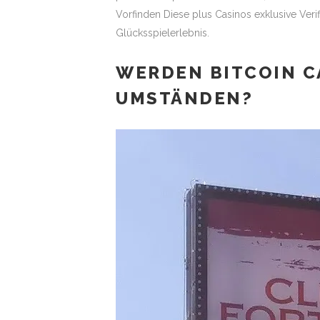
Vorfinden Diese plus Casinos exklusive Veri
Glücksspielerlebnis.
WERDEN BITCOIN C
UMSTÄNDEN?