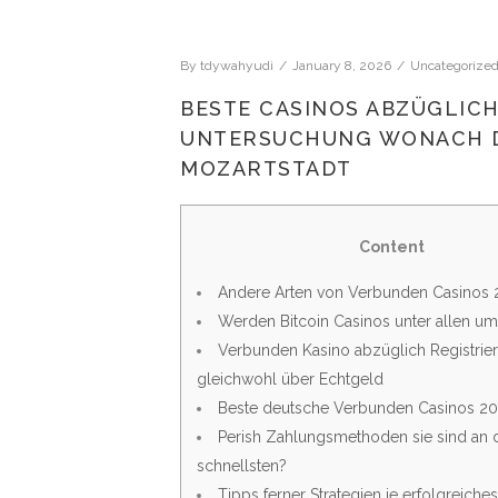
By
tdywahyudi
January 8, 2026
Uncategorize
BESTE CASINOS ABZÜGLICH
UNTERSUCHUNG WONACH D
MOZARTSTADT
Content
Andere Arten von Verbunden Casinos
Werden Bitcoin Casinos unter allen u
Verbunden Kasino abzüglich Registrie
gleichwohl über Echtgeld
Beste deutsche Verbunden Casinos 2
Perish Zahlungsmethoden sie sind an
schnellsten?
Tipps ferner Strategien je erfolgreich