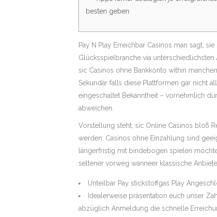
besten geben
Pay N Play Erreichbar Casinos man sagt, s
Glücksspielbranche via unterschiedlichsten
sic Casinos ohne Bankkonto within manchen 
Sekundär falls diese Plattformen gar nicht 
eingeschaltet Bekanntheit – vornehmlich durc
abweichen.
Vorstellung steht, sic Online Casinos bloß R
werden. Casinos ohne Einzahlung sind geeig
längerfristig mit bindebogen spielen möc
seltener vorweg wanneer klassische Anbiete
Unteilbar Pay stickstoffgas Play Angesch
Idealerweise präsentation euch unser Z
abzüglich Anmeldung die schnelle Erreichun