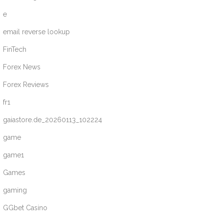
e
email reverse lookup
FinTech
Forex News
Forex Reviews
fr1
gaiastore.de_20260113_102224
game
game1
Games
gaming
GGbet Casino