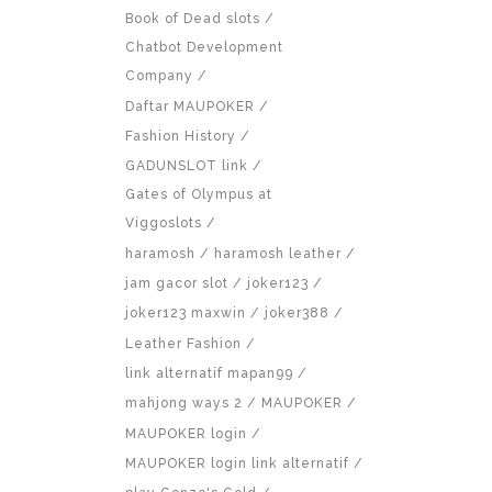
Book of Dead slots
Chatbot Development
Company
Daftar MAUPOKER
Fashion History
GADUNSLOT link
Gates of Olympus at
Viggoslots
haramosh
haramosh leather
jam gacor slot
joker123
joker123 maxwin
joker388
Leather Fashion
link alternatif mapan99
mahjong ways 2
MAUPOKER
MAUPOKER login
MAUPOKER login link alternatif