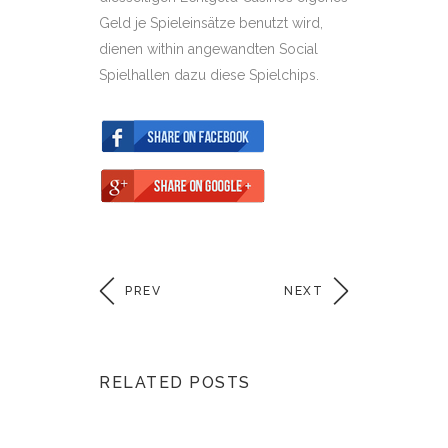
Geld je Spieleinsätze benutzt wird,
dienen within angewandten Social
Spielhallen dazu diese Spielchips.
PREV
NEXT
RELATED POSTS