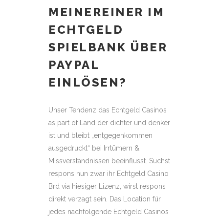
MEINEREINER IM
ECHTGELD
SPIELBANK ÜBER
PAYPAL
EINLÖSEN?
Unser Tendenz das Echtgeld Casinos
as part of Land der dichter und denker
ist und bleibt „entgegenkommen
ausgedrückt“ bei Irrtümern &
Missverständnissen beeinflusst. Suchst
respons nun zwar ihr Echtgeld Casino
Brd via hiesiger Lizenz, wirst respons
direkt verzagt sein. Das Location für
jedes nachfolgende Echtgeld Casinos