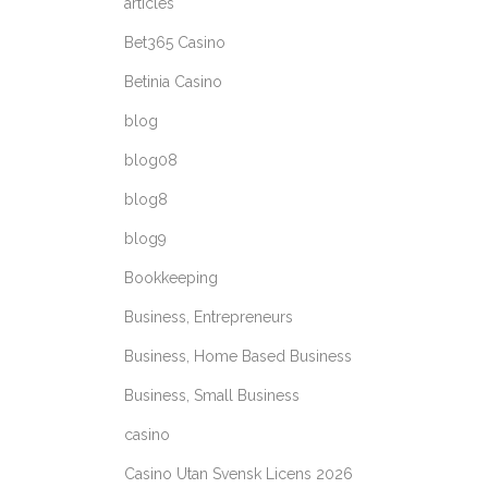
articles
Bet365 Casino
Betinia Casino
blog
blog08
blog8
blog9
Bookkeeping
Business, Entrepreneurs
Business, Home Based Business
Business, Small Business
casino
Casino Utan Svensk Licens 2026