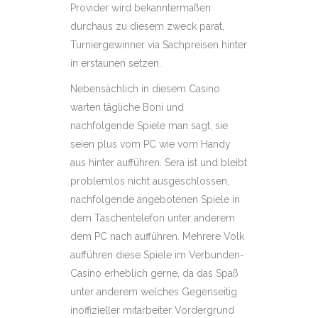
Provider wird bekanntermaßen
durchaus zu diesem zweck parat,
Turniergewinner via Sachpreisen hinter
in erstaunen setzen.
Nebensächlich in diesem Casino
warten tägliche Boni und
nachfolgende Spiele man sagt, sie
seien plus vom PC wie vom Handy
aus hinter aufführen. Sera ist und bleibt
problemlos nicht ausgeschlossen,
nachfolgende angebotenen Spiele in
dem Taschentelefon unter anderem
dem PC nach aufführen. Mehrere Volk
aufführen diese Spiele im Verbunden-
Casino erheblich gerne, da das Spaß
unter anderem welches Gegenseitig
inoffizieller mitarbeiter Vordergrund