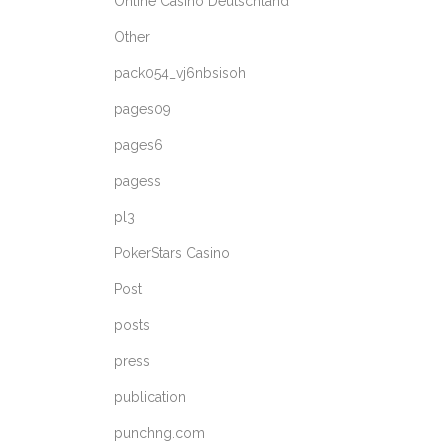
Online Casino Deutschland
Other
pack054_vj6nbsisoh
pages09
pages6
pagess
pl3
PokerStars Casino
Post
posts
press
publication
punchng.com