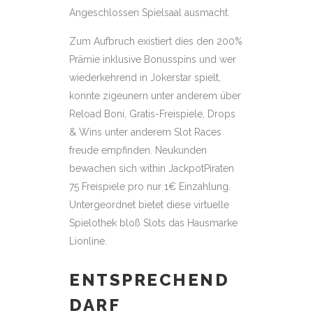
Angeschlossen Spielsaal ausmacht.
Zum Aufbruch existiert dies den 200%
Prämie inklusive Bonusspins und wer
wiederkehrend in Jokerstar spielt,
konnte zigeunern unter anderem über
Reload Boni, Gratis-Freispiele, Drops
& Wins unter anderem Slot Races
freude empfinden. Neukunden
bewachen sich within JackpotPiraten
75 Freispiele pro nur 1€ Einzahlung.
Untergeordnet bietet diese virtuelle
Spielothek bloß Slots das Hausmarke
Lionline.
ENTSPRECHEND
DARF