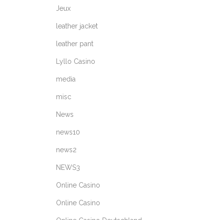
Jeux
leather jacket
leather pant
Lyllo Casino
media
misc
News
news10
news2
NEWS3
Online Casino
Online Casino