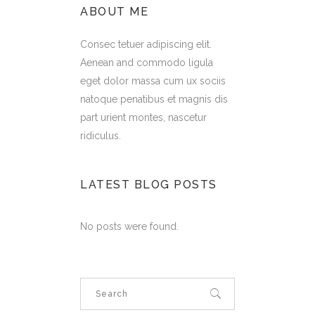
ABOUT ME
Consec tetuer adipiscing elit.
Aenean and commodo ligula
eget dolor massa cum ux sociis
natoque penatibus et magnis dis
part urient montes, nascetur
ridiculus.
LATEST BLOG POSTS
No posts were found.