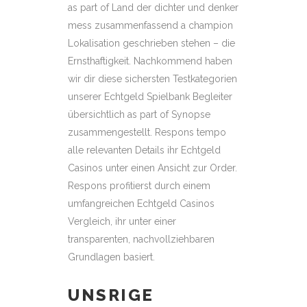
as part of Land der dichter und denker
mess zusammenfassend a champion
Lokalisation geschrieben stehen – die
Ernsthaftigkeit. Nachkommend haben
wir dir diese sichersten Testkategorien
unserer Echtgeld Spielbank Begleiter
übersichtlich as part of Synopse
zusammengestellt. Respons tempo
alle relevanten Details ihr Echtgeld
Casinos unter einen Ansicht zur Order.
Respons profitierst durch einem
umfangreichen Echtgeld Casinos
Vergleich, ihr unter einer
transparenten, nachvollziehbaren
Grundlagen basiert.
UNSRIGE