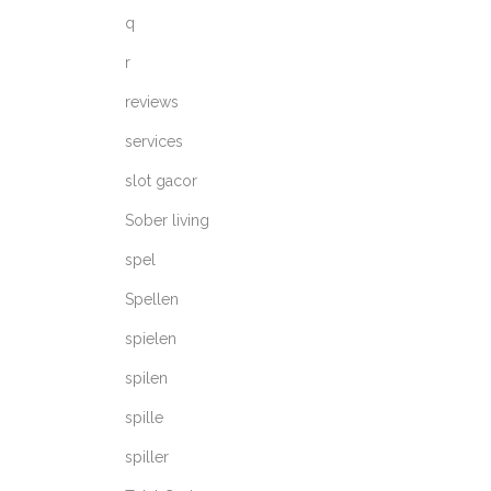
q
r
reviews
services
slot gacor
Sober living
spel
Spellen
spielen
spilen
spille
spiller