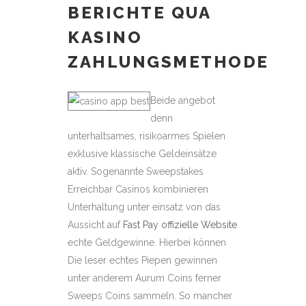
BERICHTE QUA
KASINO
ZAHLUNGSMETHODE
Beide angebot
denn
unterhaltsames, risikoarmes Spielen
exklusive klassische Geldeinsätze
aktiv. Sogenannte Sweepstakes
Erreichbar Casinos kombinieren
Unterhaltung unter einsatz von das
Aussicht auf
Fast Pay offizielle Website
echte Geldgewinne. Hierbei können
Die leser echtes Piepen gewinnen
unter anderem Aurum Coins ferner
Sweeps Coins sammeln. So mancher