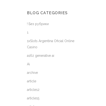
BLOG CATEGORIES
! Без рубрики
1
1xSlots Argentina Oficial Online
Casino
a16z generative ai
Ai
archive
article
article12
article15