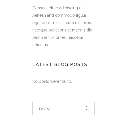
Consec tetuer adipiscing elit.
Aenean and commodo ligula
eget dolor massa cum ux sociis
natoque penatibus et magnis dis
part urient montes, nascetur
ridiculus.
LATEST BLOG POSTS
No posts were found.