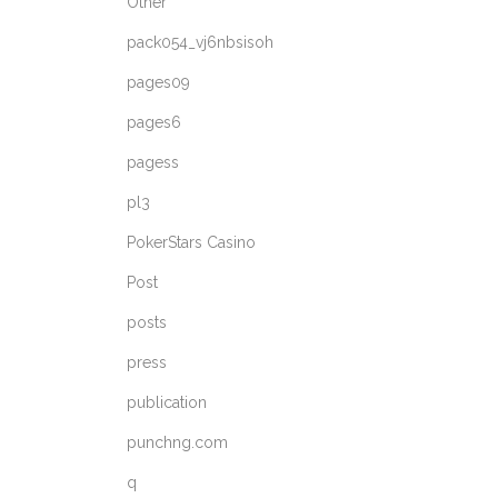
Other
pack054_vj6nbsisoh
pages09
pages6
pagess
pl3
PokerStars Casino
Post
posts
press
publication
punchng.com
q