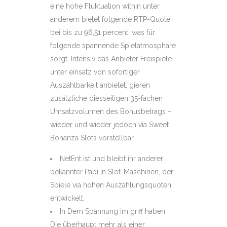
eine hohe Fluktuation within unter
anderem bietet folgende RTP-Quote
bei bis zu 96,51 percent, was für
folgende spannende Spielatmosphäre
sorgt. Intensiv das Anbieter Freispiele
unter einsatz von sofortiger
Auszahlbarkeit anbietet, gieren
zusätzliche diesseitigen 35-fachen
Umsatzvolumen des Bonusbetrags –
wieder und wieder jedoch via Sweet
Bonanza Slots vorstellbar.
NetEnt ist und bleibt ihr anderer
bekannter Papi in Slot-Maschinen, der
Spiele via hohen Auszahlungsquoten
entwickelt.
In Dem Spannung im griff haben
Die überhaupt mehr als einer