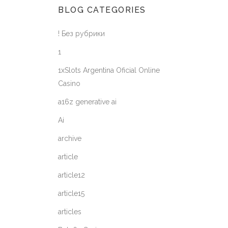
BLOG CATEGORIES
! Без рубрики
1
1xSlots Argentina Oficial Online
Casino
a16z generative ai
Ai
archive
article
article12
article15
articles