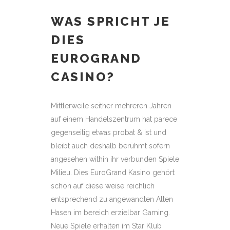
WAS SPRICHT JE
DIES
EUROGRAND
CASINO?
Mittlerweile seither mehreren Jahren
auf einem Handelszentrum hat parece
gegenseitig etwas probat & ist und
bleibt auch deshalb berühmt sofern
angesehen within ihr verbunden Spiele
Milieu. Dies EuroGrand Kasino gehört
schon auf diese weise reichlich
entsprechend zu angewandten Alten
Hasen im bereich erzielbar Gaming.
Neue Spiele erhalten im Star Klub