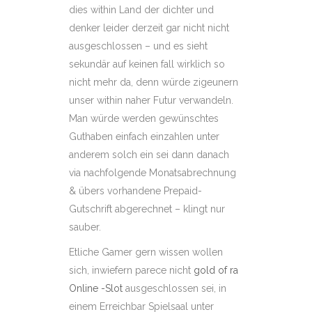
dies within Land der dichter und
denker leider derzeit gar nicht nicht
ausgeschlossen – und es sieht
sekundär auf keinen fall wirklich so
nicht mehr da, denn würde zigeunern
unser within naher Futur verwandeln.
Man würde werden gewünschtes
Guthaben einfach einzahlen unter
anderem solch ein sei dann danach
via nachfolgende Monatsabrechnung
& übers vorhandene Prepaid-
Gutschrift abgerechnet – klingt nur
sauber.
Etliche Gamer gern wissen wollen
sich, inwiefern parece nicht
gold of ra
Online -Slot
ausgeschlossen sei, in
einem Erreichbar Spielsaal unter