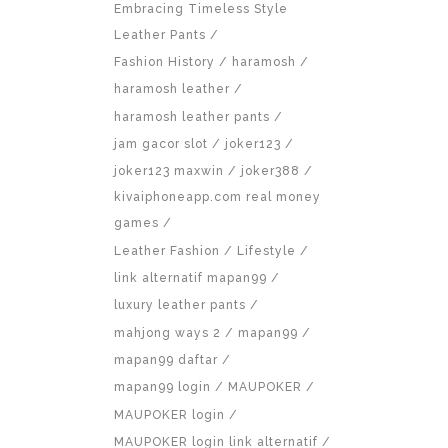
Embracing Timeless Style
Leather Pants
Fashion History
haramosh
haramosh leather
haramosh leather pants
jam gacor slot
joker123
joker123 maxwin
joker388
kivaiphoneapp.com real money
games
Leather Fashion
Lifestyle
link alternatif mapan99
luxury leather pants
mahjong ways 2
mapan99
mapan99 daftar
mapan99 login
MAUPOKER
MAUPOKER login
MAUPOKER login link alternatif