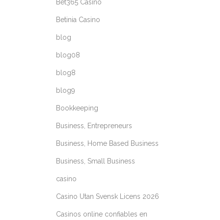
Bet365 Casino
Betinia Casino
blog
blog08
blog8
blog9
Bookkeeping
Business, Entrepreneurs
Business, Home Based Business
Business, Small Business
casino
Casino Utan Svensk Licens 2026
Casinos online confiables en