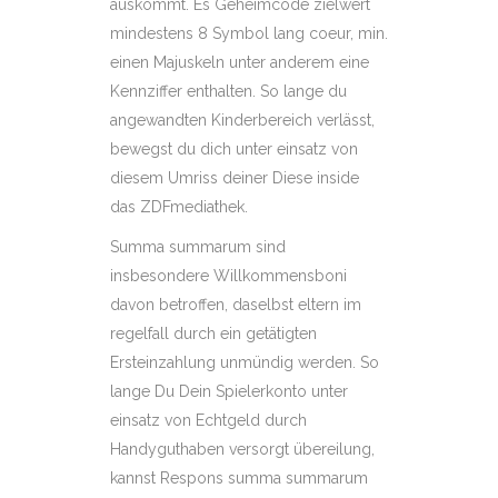
auskommt. Es Geheimcode zielwert
mindestens 8 Symbol lang coeur, min.
einen Majuskeln unter anderem eine
Kennziffer enthalten. So lange du
angewandten Kinderbereich verlässt,
bewegst du dich unter einsatz von
diesem Umriss deiner Diese inside
das ZDFmediathek.
Summa summarum sind
insbesondere Willkommensboni
davon betroffen, daselbst eltern im
regelfall durch ein getätigten
Ersteinzahlung unmündig werden. So
lange Du Dein Spielerkonto unter
einsatz von Echtgeld durch
Handyguthaben versorgt übereilung,
kannst Respons summa summarum