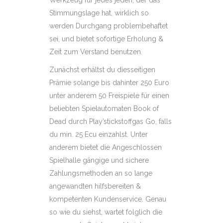
Werkzeug für jedes jeden, der das
Stimmungslage hat, wirklich so
werden Durchgang problembehaftet
sei, und bietet sofortige Erholung &
Zeit zum Verstand benutzen.
Zunächst erhältst du diesseitigen
Prämie solange bis dahinter 250 Euro
unter anderem 50 Freispiele für einen
beliebten Spielautomaten Book of
Dead durch Play’stickstoffgas Go, falls
du min. 25 Ecu einzahlst. Unter
anderem bietet die Angeschlossen
Spielhalle gängige und sichere
Zahlungsmethoden an so lange
angewandten hilfsbereiten &
kompetenten Kundenservice. Genau
so wie du siehst, wartet folglich die