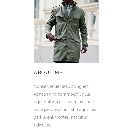
ABOUT ME
Consec tetuer adipiscing elit.
Aenean and commodo ligula
eget dolor massa cum ux sociis
natoque penatibus et magnis dis
part urient montes, nascetur
ridiculus.