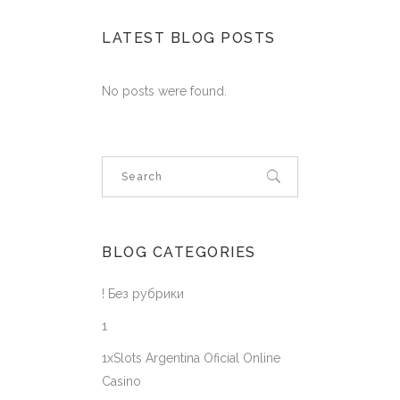
LATEST BLOG POSTS
No posts were found.
BLOG CATEGORIES
! Без рубрики
1
1xSlots Argentina Oficial Online
Casino