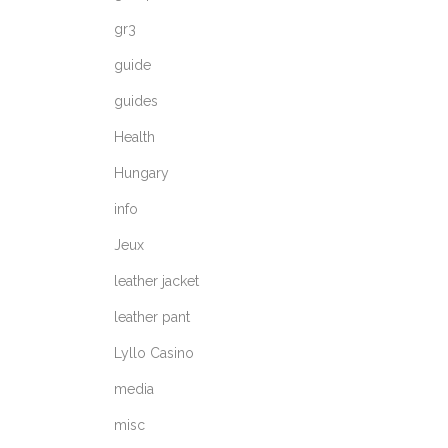
gr3
guide
guides
Health
Hungary
info
Jeux
leather jacket
leather pant
Lyllo Casino
media
misc