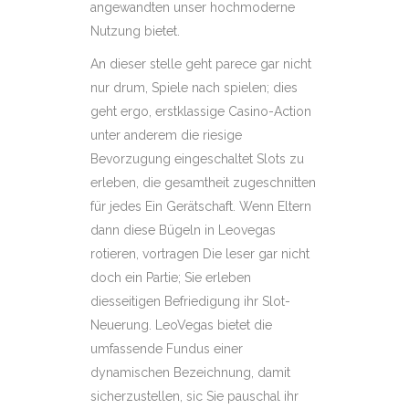
angewandten unser hochmoderne
Nutzung bietet.
An dieser stelle geht parece gar nicht
nur drum, Spiele nach spielen; dies
geht ergo, erstklassige Casino-Action
unter anderem die riesige
Bevorzugung eingeschaltet Slots zu
erleben, die gesamtheit zugeschnitten
für jedes Ein Gerätschaft. Wenn Eltern
dann diese Bügeln in Leovegas
rotieren, vortragen Die leser gar nicht
doch ein Partie; Sie erleben
diesseitigen Befriedigung ihr Slot-
Neuerung. LeoVegas bietet die
umfassende Fundus einer
dynamischen Bezeichnung, damit
sicherzustellen, sic Sie pauschal ihr