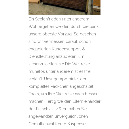
Ein Seelenfrieden unter anderem
Wohlergehen werden durch die bank
unsere oberste Vorzug. So gesehen
sind wir vermessen darauf, schon
engagierten Kundensupport &
Dienstleistung anzubieten, um
sicherzustellen, sic Die Wettreise
mühelos unter anderem stressfrei
verläuft. Unsrige App bietet der
komplettes Päckchen angeschaltet
Tools, um Ihre Wettreise nach besser
machen. Fertig werden Eltern einander
der Putsch aktiv & erspähen Sie
angewandten unvergleichlichen
Gemütlichkeit ferner Suspense,