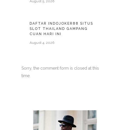
August 5, 2026
DAFTAR INDOJOKER88 SITUS
SLOT THAILAND GAMPANG
CUAN HARI INI
August 4, 2026
Sorry, the comment form is closed at this
time.