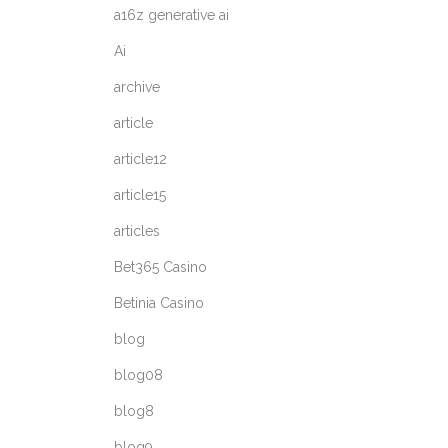
a16z generative ai
Ai
archive
article
article12
article15
articles
Bet365 Casino
Betinia Casino
blog
blog08
blog8
blog9