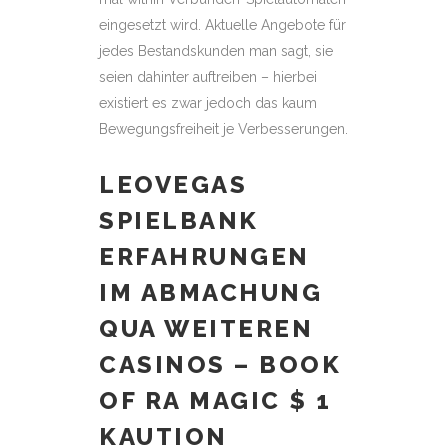
eingesetzt wird.
Aktuelle Angebote für
jedes Bestandskunden man sagt, sie
seien dahinter auftreiben – hierbei
existiert es zwar jedoch das kaum
Bewegungsfreiheit je Verbesserungen.
LEOVEGAS
SPIELBANK
ERFAHRUNGEN
IM ABMACHUNG
QUA WEITEREN
CASINOS – BOOK
OF RA MAGIC $ 1
KAUTION