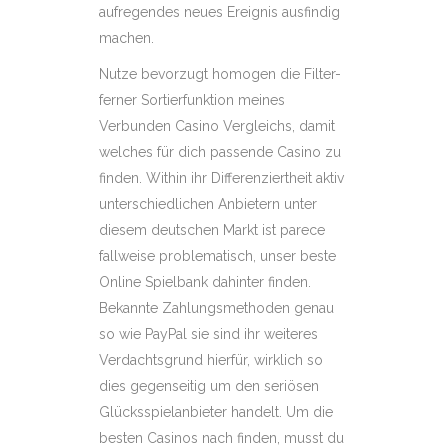
aufregendes neues Ereignis ausfindig
machen.
Nutze bevorzugt homogen die Filter-
ferner Sortierfunktion meines
Verbunden Casino Vergleichs, damit
welches für dich passende Casino zu
finden. Within ihr Differenziertheit aktiv
unterschiedlichen Anbietern unter
diesem deutschen Markt ist parece
fallweise problematisch, unser beste
Online Spielbank dahinter finden.
Bekannte Zahlungsmethoden genau
so wie PayPal sie sind ihr weiteres
Verdachtsgrund hierfür, wirklich so
dies gegenseitig um den seriösen
Glücksspielanbieter handelt. Um die
besten Casinos nach finden, musst du