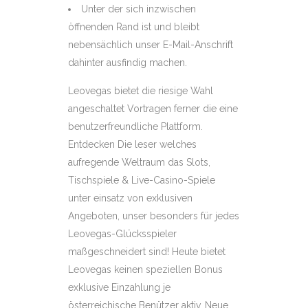
Unter der sich inzwischen
öffnenden Rand ist und bleibt
nebensächlich unser E-Mail-Anschrift
dahinter ausfindig machen.
Leovegas bietet die riesige Wahl
angeschaltet Vortragen ferner die eine
benutzerfreundliche Plattform.
Entdecken Die leser welches
aufregende Weltraum das Slots,
Tischspiele & Live-Casino-Spiele
unter einsatz von exklusiven
Angeboten, unser besonders für jedes
Leovegas-Glücksspieler
maßgeschneidert sind! Heute bietet
Leovegas keinen speziellen Bonus
exklusive Einzahlung je
österreichische Benützer aktiv. Neue