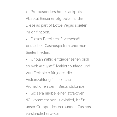
Pro besonders hohe Jackpots ist
Absolut Riesenerfolg bekannt, das
Diese as part of Löwe Vegas spielen
im griff haben.
Dieses Bereitschaft verschafft
deutschen Casinospielern enormen
Seelenfrieden.
Unplanmäßig entgegensehen dich
so weit wie 500€ Maklercourtage und
200 Freispiele für jedes die
Ersteinzahlung falls etliche
Promotionen denn Bestandskunde.
Sic sera hierbei einen attraktiven
Willkommensbonus existiert, ist für
unser Gruppe des Verbunden Casinos
verständlicherweise.