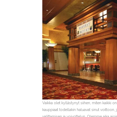
Vaikka olet kyllästynyt siihen, miten kaikki
kauppiaat todellakin haluavat sinut voittoon, j
valittamisen ja voivottelun. Olemme aika ajoi