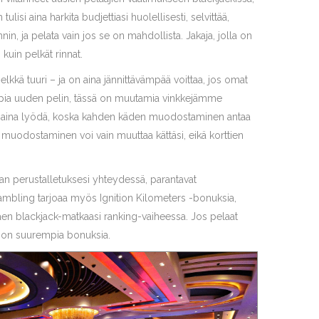
isi aina harkita budjettiasi huolellisesti, selvittää,
in, ja pelata vain jos se on mahdollista. Jakaja, jolla on
kuin pelkät rinnat.
pelkkä tuuri – ja on aina jännittävämpää voittaa, jos omat
oppia uuden pelin, tässä on muutamia vinkkejämme
aa aina lyödä, koska kahden käden muodostaminen antaa
 muodostaminen voi vain muuttaa kättäsi, eikä korttien
aan perustalletuksesi yhteydessä, parantavat
Gambling tarjoaa myös Ignition Kilometers -bonuksia,
antaen blackjack-matkaasi ranking-vaiheessa. Jos pelaat
ljon suurempia bonuksia.