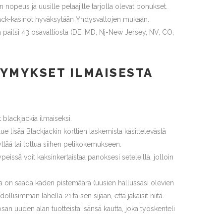
 nopeus ja uusille pelaajille tarjolla olevat bonukset.
kjack-kasinot hyväksytään Yhdysvaltojen mukaan.
a paitsi 43 osavaltiosta (DE, MD, Nj-New Jersey, NV, CO,
SYMYKSET ILMAISESTA
 blackjackia ilmaiseksi.
lue lisää Blackjackin korttien laskemista käsittelevästä
yttää tai tottua siihen pelikokemukseen.
ypeissä voit kaksinkertaistaa panoksesi seteleillä, jolloin
na on saada käden pistemäärä (uusien hallussasi olevien
lisimman lähellä 21:tä sen sijaan, että jakaisit niitä.
san uuden alan tuotteista isänsä kautta, joka työskenteli