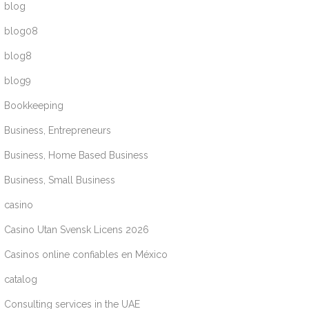
blog
blog08
blog8
blog9
Bookkeeping
Business, Entrepreneurs
Business, Home Based Business
Business, Small Business
casino
Casino Utan Svensk Licens 2026
Casinos online confiables en México
catalog
Consulting services in the UAE