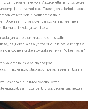
uiden pelaajien neuvoja. Ajattele, että harjoitus tekee
uneempi ja pätevämpi olet. Terassi, jonka tarkoituksena
viemään katseet pois turvallisemmasta ja
en. Joten sen nollariskiympäristö on ihanteellinen
illa muita liikkeitä ja tekniikoita.
n pelaajan panoksen, mutta se on riskialtis.
ssä, jos juokseva asia yrittää puoli tusinaa ja kengässä
inaa noin kolmen kesken löytääksesi hyvän "oikean asian"
rkkailemalla, mitä välittäjä tarjoaa.
 uusimmat kanavat blackjackin pelaamiseen milloin ja
että keskiosa sinun tulee todella löytää.
ole epätavallisia, mutta pelit, joissa pelaaja saa jaettuja