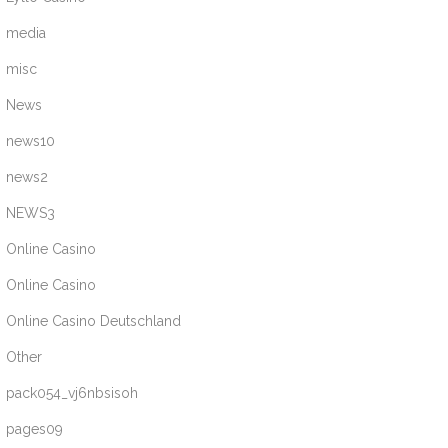
media
misc
News
news10
news2
NEWS3
Online Casino
Online Casino
Online Casino Deutschland
Other
pack054_vj6nbsisoh
pages09