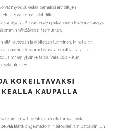
 voivat myös sukeltaa parhaiksi arvioitujen
ck-taitojaan omalla tahdilla.
​rintakortteja, yli 21-vuotiaiden pelaamisen todennäköisyys
aisemmin välttääksesi itsemurhan.
en sitä käytetään ja aloitetaan luominen. Minulla on
i, aktiivinen foorumi täynnä ammattilaisia ​​ja kaikki
mahdollisimman yksinkertaisia. Vakuutus – Kun
aat vakuutuksen.
OA KOKEILTAVAKSI
IKEALLA KAUPALLA
n valikoiman vaihtoehtoja, aina ikälompakoista
selvää täältä
ongelmattomiin taloudellisiin ostoksiin. On