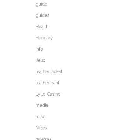
guide
guides
Health
Hungary
info
Jeux
leather jacket
leather pant
Lyllo Casino
media
misc
News
news10