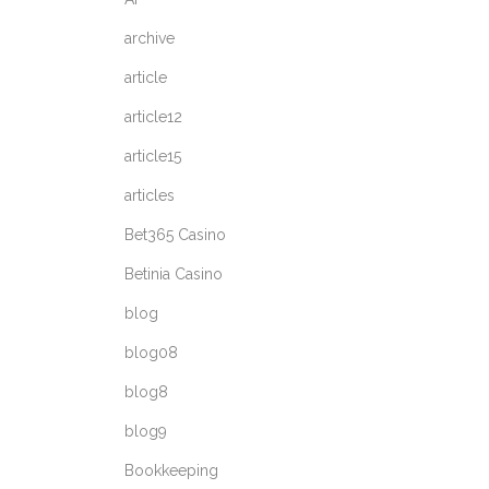
archive
article
article12
article15
articles
Bet365 Casino
Betinia Casino
blog
blog08
blog8
blog9
Bookkeeping