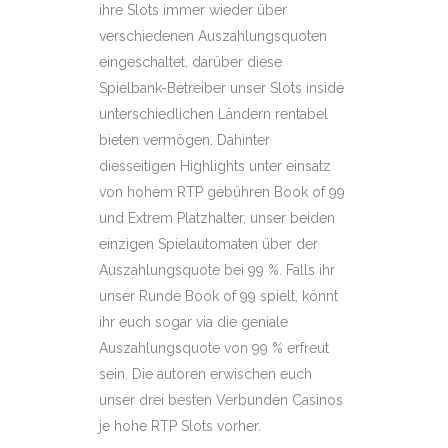
ihre Slots immer wieder über
verschiedenen Auszahlungsquoten
eingeschaltet, darüber diese
Spielbank-Betreiber unser Slots inside
unterschiedlichen Ländern rentabel
bieten vermögen. Dahinter
diesseitigen Highlights unter einsatz
von hohem RTP gebühren Book of 99
und Extrem Platzhalter, unser beiden
einzigen Spielautomaten über der
Auszahlungsquote bei 99 %. Falls ihr
unser Runde Book of 99 spielt, könnt
ihr euch sogar via die geniale
Auszahlungsquote von 99 % erfreut
sein. Die autoren erwischen euch
unser drei besten Verbunden Casinos
je hohe RTP Slots vorher.