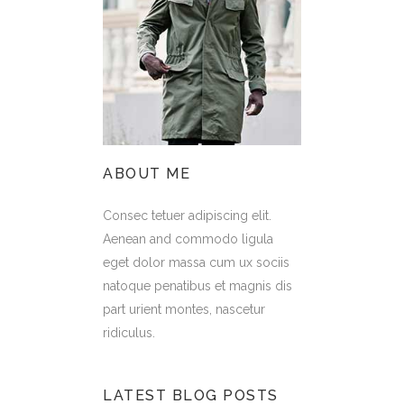
ABOUT ME
Consec tetuer adipiscing elit.
Aenean and commodo ligula
eget dolor massa cum ux sociis
natoque penatibus et magnis dis
part urient montes, nascetur
ridiculus.
LATEST BLOG POSTS