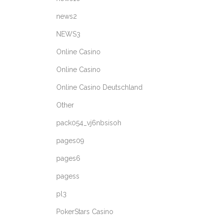
news2
NEWS3
Online Casino
Online Casino
Online Casino Deutschland
Other
pack054_vj6nbsisoh
pages09
pages6
pagess
pl3
PokerStars Casino