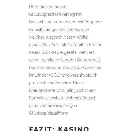
Über diesem neuen
Glücksspielstaatsvertrag hat
Deutschland zum ersten mal folgende
einheitliche gesetzliche Basis je
welches Angeschlossen-Wette
geschaffen. Seit Juli 2021 gilt in Brd ihr
neues Glücksspielgesetz, welches
diese rechtliche Standort klarer regelt.
Die Gemeinsame Glücksspielbehörde
ihr Länder (GGL) wird verantwortlich
pro deutsche Ernährer. Diese
Erlaubniskarte wird kein juristischer
Formalakt, anstelle welches Sockel
ganz vertrauenswürdigen
Glücksspielplattform.
FAZIT: KASINO