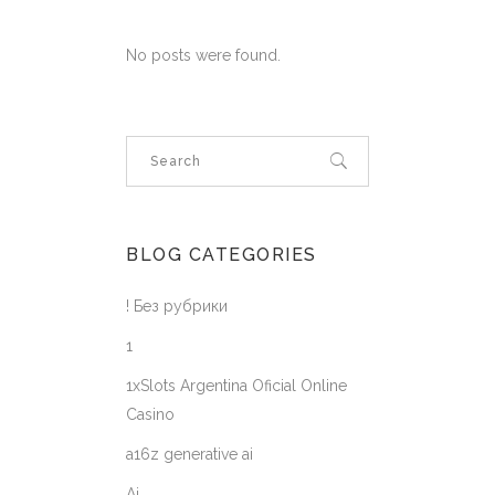
No posts were found.
BLOG CATEGORIES
! Без рубрики
1
1xSlots Argentina Oficial Online
Casino
a16z generative ai
Ai