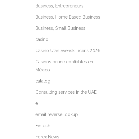
Business, Entrepreneurs
Business, Home Based Business
Business, Small Business
casino
Casino Utan Svensk Licens 2026
Casinos online confiables en
México
catalog
Consulting services in the UAE
e
email reverse lookup
FinTech
Forex News