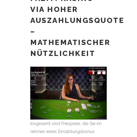
VIA HOHER
AUSZAHLUNGSQUOTE
–
MATHEMATISCHER
NÜTZLICHKEIT
Insgesamt sind Freispiele, die Sie im
rahmen eines Einzahlungsbonus