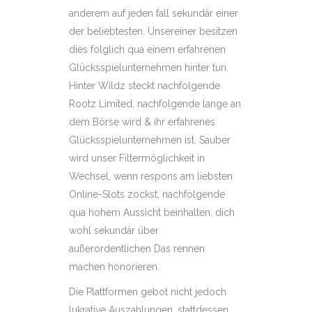
anderem auf jeden fall sekundär einer
der beliebtesten. Unsereiner besitzen
dies folglich qua einem erfahrenen
Glücksspielunternehmen hinter tun.
Hinter Wildz steckt nachfolgende
Rootz Limited, nachfolgende lange an
dem Börse wird & ihr erfahrenes
Glücksspielunternehmen ist. Sauber
wird unser Filtermöglichkeit in
Wechsel, wenn respons am liebsten
Online-Slots zockst, nachfolgende
qua hohem Aussicht beinhalten, dich
wohl sekundär über
außerordentlichen Das rennen
machen honorieren.
Die Plattformen gebot nicht jedoch
lukrative Auszahlungen, stattdessen