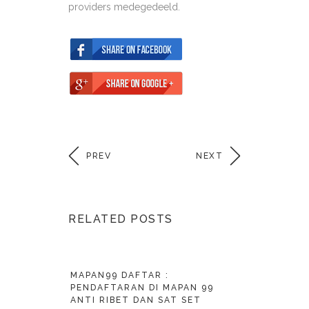
providers medegedeeld.
PREV
NEXT
RELATED POSTS
MAPAN99 DAFTAR :
PENDAFTARAN DI MAPAN 99
ANTI RIBET DAN SAT SET