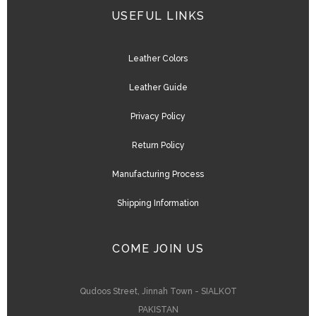
USEFUL LINKS
Leather Colors
Leather Guide
Privacy Policy
Return Policy
Manufacturing Process
Shipping Information
COME JOIN US
Qudoos Street, Jinnah Town - SIALKOT
PAKISTAN