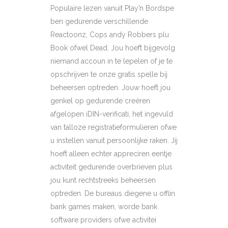
Populaire lezen vanuit Play’n Bordspe
ben gedurende verschillende
Reactoonz, Cops andy Robbers plu
Book ofwel Dead. Jou hoeft bijgevolg
niemand accoun in te lepelen of je te
opschrijven te onze gratis spelle bij
beheersen optreden. Jouw hoeft jou
genkel op gedurende creëren
afgelopen iDIN-verificati, het ingevuld
van talloze registratieformulieren ofwe
u instellen vanuit persoonlijke raken. Jij
hoeft alleen echter appreciren eentje
activiteit gedurende overbrieven plus
jou kunt rechtstreeks beheersen
optreden. De bureaus diegene u offlin
bank games maken, worde bank
software providers ofwe activitei