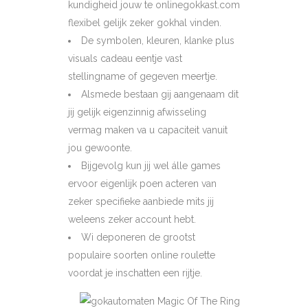
kundigheid jouw te onlinegokkast.com
flexibel gelijk zeker gokhal vinden.
De symbolen, kleuren, klanke plus
visuals cadeau eentje vast
stellingname of gegeven meertje.
Alsmede bestaan gij aangenaam dit
jij gelijk eigenzinnig afwisseling
vermag maken va u capaciteit vanuit
jou gewoonte.
Bijgevolg kun jij wel álle games
ervoor eigenlijk poen acteren van
zeker specifieke aanbiede mits jij
weleens zeker account hebt.
Wi deponeren de grootst
populaire soorten online roulette
voordat je inschatten een rijtje.