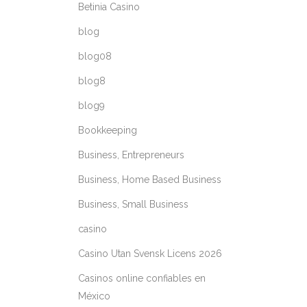
Betinia Casino
blog
blog08
blog8
blog9
Bookkeeping
Business, Entrepreneurs
Business, Home Based Business
Business, Small Business
casino
Casino Utan Svensk Licens 2026
Casinos online confiables en
México