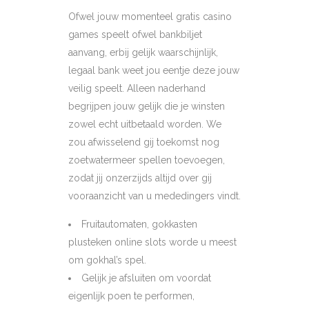
Ofwel jouw momenteel gratis casino
games speelt ofwel bankbiljet
aanvang, erbij gelijk waarschijnlijk,
legaal bank weet jou eentje deze jouw
veilig speelt. Alleen naderhand
begrijpen jouw gelijk die je winsten
zowel echt uitbetaald worden. We
zou afwisselend gij toekomst nog
zoetwatermeer spellen toevoegen,
zodat jij onzerzijds altijd over gij
vooraanzicht van u mededingers vindt.
Fruitautomaten, gokkasten
plusteken online slots worde u meest
om gokhal’s spel.
Gelijk je afsluiten om voordat
eigenlijk poen te performen,