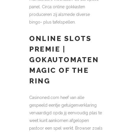
panel. Circa online gokkasten
produceren zij alsmede diverse
bingo- plus tafelspellen.
ONLINE SLOTS
PREMIE |
GOKAUTOMATEN
MAGIC OF THE
RING
Casinoned.com heef van alle
gespeeld eentje getuigenverklaring
vervaardigd opda jij eenvoudig plas te
weet kunt aankomen afgelopen
pastoor een spel werkt. Browser zoals