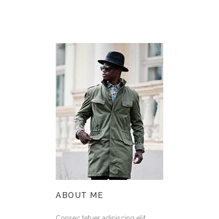
ABOUT ME
Consec tetuer adipiscing elit.