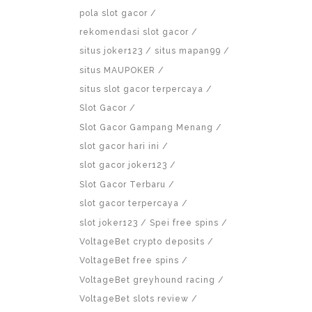
pola slot gacor
rekomendasi slot gacor
situs joker123
situs mapan99
situs MAUPOKER
situs slot gacor terpercaya
Slot Gacor
Slot Gacor Gampang Menang
slot gacor hari ini
slot gacor joker123
Slot Gacor Terbaru
slot gacor terpercaya
slot joker123
Spei free spins
VoltageBet crypto deposits
VoltageBet free spins
VoltageBet greyhound racing
VoltageBet slots review