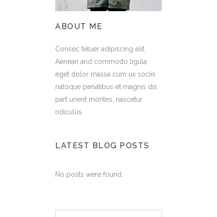
ABOUT ME
Consec tetuer adipiscing elit.
Aenean and commodo ligula
eget dolor massa cum ux sociis
natoque penatibus et magnis dis
part urient montes, nascetur
ridiculus.
LATEST BLOG POSTS
No posts were found.