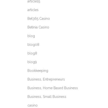
article15
articles
Bet365 Casino
Betinia Casino
blog
blog08
blog8
blog9
Bookkeeping
Business, Entrepreneurs
Business, Home Based Business
Business, Small Business
casino