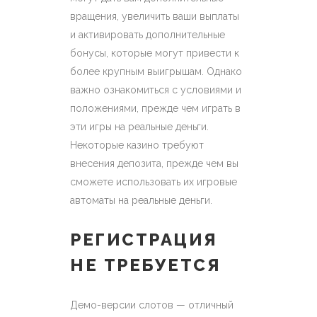
вращения, увеличить ваши выплаты
и активировать дополнительные
бонусы, которые могут привести к
более крупным выигрышам. Однако
важно ознакомиться с условиями и
положениями, прежде чем играть в
эти игры на реальные деньги.
Некоторые казино требуют
внесения депозита, прежде чем вы
сможете использовать их игровые
автоматы на реальные деньги.
РЕГИСТРАЦИЯ
НЕ ТРЕБУЕТСЯ
Демо-версии слотов — отличный