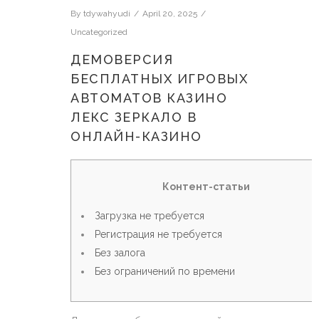
By
tdywahyudi
April 20, 2025
Uncategorized
ДЕМОВЕРСИЯ
БЕСПЛАТНЫХ ИГРОВЫХ
АВТОМАТОВ КАЗИНО
ЛЕКС ЗЕРКАЛО В
ОНЛАЙН-КАЗИНО
Контент-статьи
Загрузка не требуется
Регистрация не требуется
Без залога
Без ограничений по времени