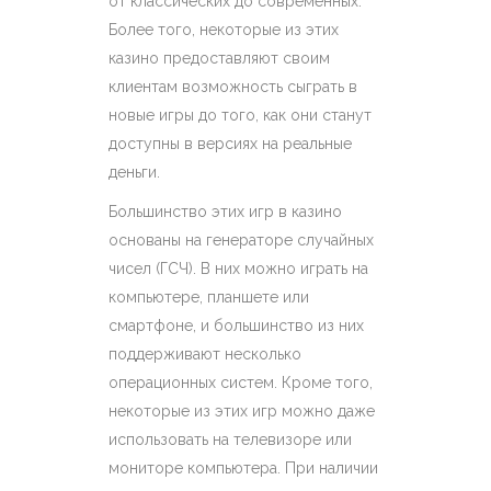
от классических до современных.
Более того, некоторые из этих
казино предоставляют своим
клиентам возможность сыграть в
новые игры до того, как они станут
доступны в версиях на реальные
деньги.
Большинство этих игр в казино
основаны на генераторе случайных
чисел (ГСЧ). В них можно играть на
компьютере, планшете или
смартфоне, и большинство из них
поддерживают несколько
операционных систем. Кроме того,
некоторые из этих игр можно даже
использовать на телевизоре или
мониторе компьютера. При наличии