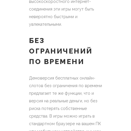
высокоскоростного интернет-
соединения эти игры могут быть
невероятно быстрыми и
увлекательными.
БЕЗ
ОГРАНИЧЕНИЙ
ПО ВРЕМЕНИ
Демоверсия бесплатных онлайн-
слотов без ограничения по времени
предлагает те же функции, что и
версия на реальные деньги, но без
риска потерять собственные
средства. В игры можно играть в
стандартном браузере на вашем ПК