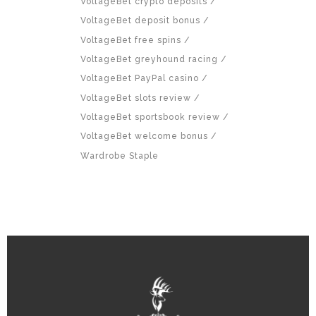
VoltageBet crypto deposits
VoltageBet deposit bonus
VoltageBet free spins
VoltageBet greyhound racing
VoltageBet PayPal casino
VoltageBet slots review
VoltageBet sportsbook review
VoltageBet welcome bonus
Wardrobe Staple