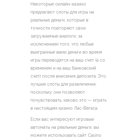
Некоторые онлайн-казино
предлагают слоты для игры на
реальные деньги, которые в
точности повторяют свои
загружаемые аналоги, за
исключением того, что любые
выигранные вами деньги во время
игры переводятся на ваш счет (а со
временем и на ваш банковский
счет) после внесения депозита. Это
лучшие слоты для развлечения,
поскольку они позволяют
почувствовать, каково это — играть
в настоящем казино Лас-Вегаса.
Если вас интересуют игровые
автоматы на реальные деньги, вы
можете использовать сайт Casino