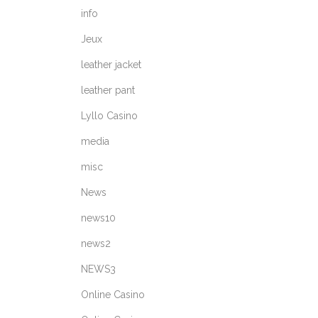
info
Jeux
leather jacket
leather pant
Lyllo Casino
media
misc
News
news10
news2
NEWS3
Online Casino