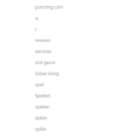
punchng.com
q
r
reviews
services
slot gacor
Sober living
spel
Spellen
spielen
spilen
spille