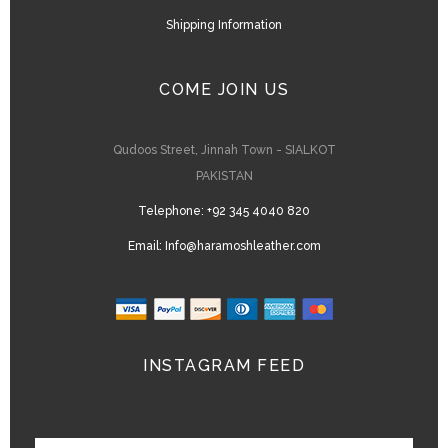
Shipping Information
COME JOIN US
Qudoos Street, Jinnah Town - SIALKOT
PAKISTAN
Telephone:
+92 345 4040 820
Email:
Info@haramoshleather.com
INSTAGRAM FEED