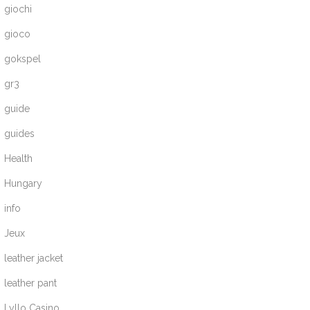
giochi
gioco
gokspel
gr3
guide
guides
Health
Hungary
info
Jeux
leather jacket
leather pant
Lyllo Casino