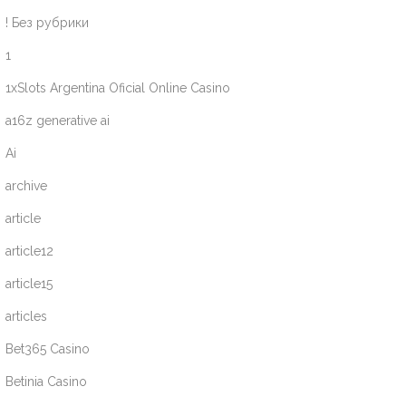
! Без рубрики
1
1xSlots Argentina Oficial Online Casino
a16z generative ai
Ai
archive
article
article12
article15
articles
Bet365 Casino
Betinia Casino