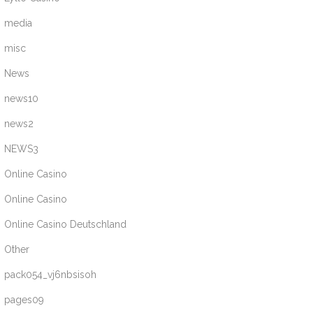
media
misc
News
news10
news2
NEWS3
Online Casino
Online Casino
Online Casino Deutschland
Other
pack054_vj6nbsisoh
pages09