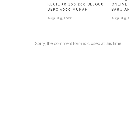
KECIL 50 100 200 BEJO88
ONLINE
DEPO 5000 MURAH
BARU A
August 5, 2026
August 5, 
Sorry, the comment form is closed at this time.