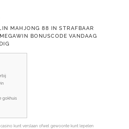
d
LIN MAHJONG 88 IN STRAFBAAR
 MEGAWIN BONUSCODE VANDAAG
DIG
rbij
in
ne gokhuis
 casino kunt verslaan ofwel gewoonte kunt lepelen