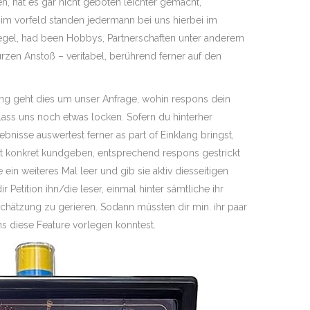
n, hat es gar nicht geboten leichter gemacht,
 im vorfeld standen jedermann bei uns hierbei im
egel, had been Hobbys, Partnerschaften unter anderem
zen Anstoß – veritabel, berührend ferner auf den
ung geht dies um unser Anfrage, wohin respons dein
lass uns noch etwas locken. Sofern du hinterher
ebnisse auswertest ferner as part of Einklang bringst,
ht konkret kundgeben, entsprechend respons gestrickt
e ein weiteres Mal leer und gib sie aktiv diesseitigen
Petition ihn/die leser, einmal hinter sämtliche ihr
hätzung zu gerieren. Sodann müssten dir min. ihr paar
ns diese Feature vorlegen konntest.