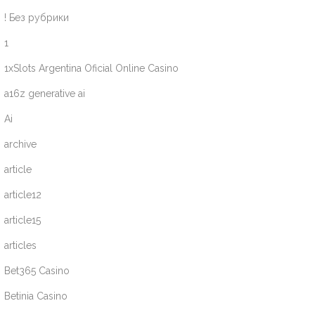
! Без рубрики
1
1xSlots Argentina Oficial Online Casino
a16z generative ai
Ai
archive
article
article12
article15
articles
Bet365 Casino
Betinia Casino