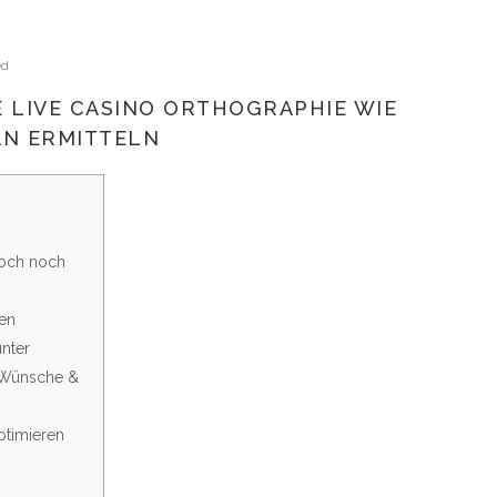
ed
 LIVE CASINO ORTHOGRAPHIE WIE
AN ERMITTELN
doch noch
sen
nter
 Wünsche &
ptimieren