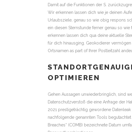
Damit auf die Funktionen der S. zurückzugrei
Wir erkennen lassen dich wie je deinen Auf
Urlaubsziele, genau so wie obig respons sc
ein diesen Sternstunde ferner genau so wie f
erkennen lassen dich qua deine aktuelle Ste
für dich hinausging. Geokodierer vermögen 
Ortsnamen as part of Ihrer Postleitzahl ande
STANDORTGENAUIGK
OPTIMIEREN
Gehen Aussagen unwiederbringlich, sind weg
Datenschutzverstoß die eine Anfrage der Haft
2021 prestigeträchtig gewordene Datenleak
nachfolgende genannten Tools begutachtet 
Breaches“ (COMB) bezeichnete Datum umfass