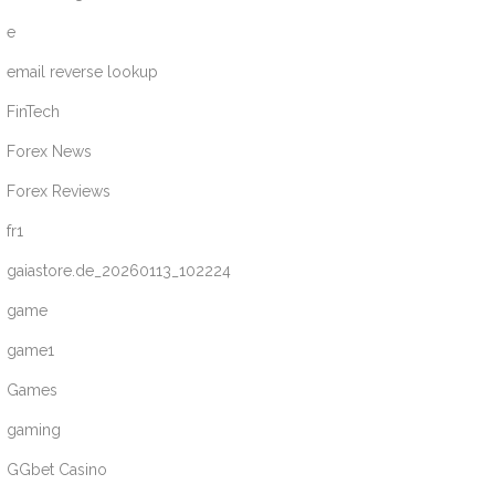
e
email reverse lookup
FinTech
Forex News
Forex Reviews
fr1
gaiastore.de_20260113_102224
game
game1
Games
gaming
GGbet Casino