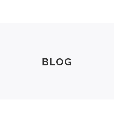
Men
Women
Size Chart
About Us
BLOG