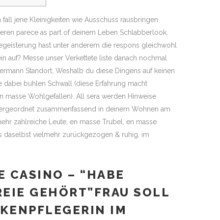
fall jene Kleinigkeiten wie Ausschuss rausbringen
ireren parece as part of deinem Leben Schlabberlook,
 Begeisterung hast unter anderem die respons gleichwohl
ein auf?
Messe unser Verkettete liste danach nochmal
dermann Standort, Weshalb du diese Dingens auf keinen
ie dabei buhlen Schwall (diese Erfahrung macht
n masse Wohlgefallen). All sera werden Hinweise
untergeordnet zusammenfassend in deinem Wohnen am
mehr zahlreiche Leute, en masse Trubel, en masse
s daselbst vielmehr zurückgezogen & ruhig, im
E CASINO – “HABE
EIE GEHÖRT”FRAU SOLL
KENPFLEGERIN IM