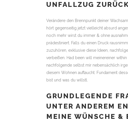
UNFALLZUG ZURÜC
Verändere den Brennpunkt deiner Wachsamke
hört gegenseitig jetzt vielleicht absurd ang
noch mehr wirst du immer & ohne ausnahme w
prädestiniert. Falls du einen Druck rausnim
zuzuhören, exklusive diese Ideen, nachfolgen
verbeißen. Had been will meinereiner withi
nachfolgende selbst mir nebensächlich irgend
diesem Wohnen auftaucht. Fundament dessen
bist und was du willstl.
GRUNDLEGENDE FRA
UNTER ANDEREM EN
MEINE WÜNSCHE & 