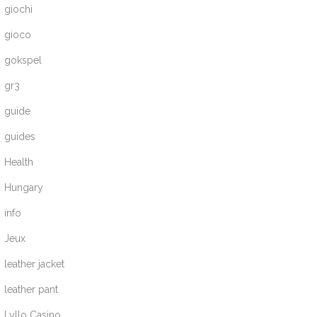
giochi
gioco
gokspel
gr3
guide
guides
Health
Hungary
info
Jeux
leather jacket
leather pant
Lyllo Casino