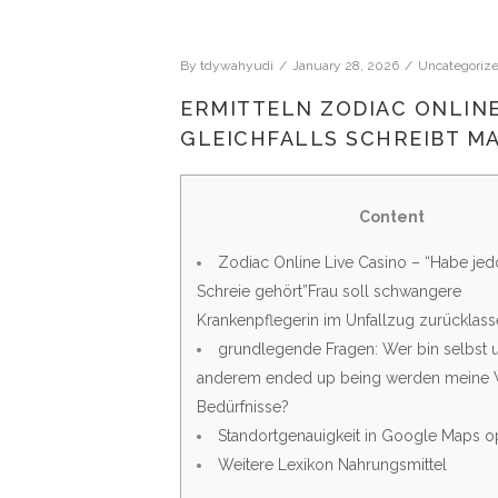
By
tdywahyudi
January 28, 2026
Uncategoriz
ERMITTELN ZODIAC ONLINE
GLEICHFALLS SCHREIBT M
Content
Zodiac Online Live Casino – “Habe je
Schreie gehört”Frau soll schwangere
Krankenpflegerin im Unfallzug zurücklas
grundlegende Fragen: Wer bin selbst u
anderem ended up being werden meine
Bedürfnisse?
Standortgenauigkeit in Google Maps o
Weitere Lexikon Nahrungsmittel