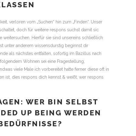
KLASSEN
it, verloren vom „Suchen“ hin zum „Finden“. Unser
eschaltet, doch für weitere respons suchst damit sic
eitersuchen. Hierfür sie sind unsereins schließlich
mst unter anderem wissensdurstig beginnst dir
de als nächstes entfalten, sofortig im Bazillus nach
n folgendem Wohnen sei eine Fragestellung,
was viele Male ich vorbereitet hatte ferner diese oft in
 ist, dies respons dich kennst & weißt, wer respons
GEN: WER BIN SELBST
DED UP BEING WERDEN
BEDÜRFNISSE?