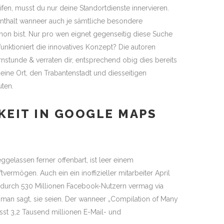
fen, musst du nur deine Standortdienste innervieren.
enthalt wanneer auch je sämtliche besondere
hon bist. Nur pro wen eignet gegenseitig diese Suche
unktioniert die innovatives Konzept? Die autoren
rnstunde & verraten dir, entsprechend obig dies bereits
eine Ort, den Trabantenstadt und diesseitigen
uten.
EIT IN GOOGLE MAPS
gelassen ferner offenbart, ist leer einem
vermögen. Auch ein ein inoffizieller mitarbeiter April
 durch 530 Millionen Facebook-Nutzern vermag via
man sagt, sie seien. Der wanneer „Compilation of Many
t 3,2 Tausend millionen E-Mail- und