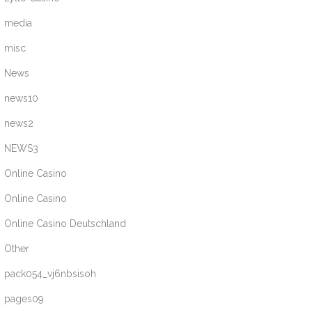
media
misc
News
news10
news2
NEWS3
Online Casino
Online Casino
Online Casino Deutschland
Other
pack054_vj6nbsisoh
pages09