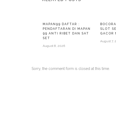
MAPAN99 DAFTAR :
BOCORA
PENDAFTARAN DI MAPAN
SLOT S
99 ANTI RIBET DAN SAT
GACOR 
SET
August 7, 
August 8, 2026
Sorry, the comment form is closed at this time.