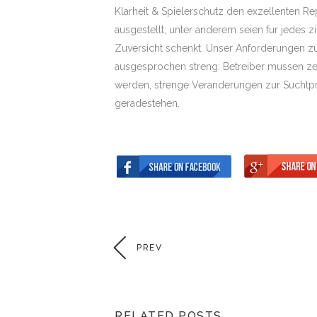
Klarheit & Spielerschutz den exzellenten Re
ausgestellt, unter anderem seien fur jedes zi
Zuversicht schenkt. Unser Anforderungen zu
ausgesprochen streng: Betreiber mussen zer
werden, strenge Veranderungen zur Suchtprave
geradestehen.
PREV
RELATED POSTS