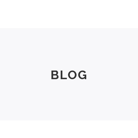
Men
Women
Size Chart
About Us
BLOG