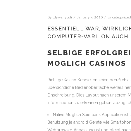
By
tdywahyudi
January 5, 2026
Uncategorized
ESSENTIELL WAR, WIRKLIC
COMPUTER-VARI ION AUCH 
SELBIGE ERFOLGRE
MOGLICH CASINOS
Richtige Kasino Kehrseiten seien beruflich a
ubersichtliche Bedienoberflache weiters h
Einschreibung. Dies Layout nach unserem M
Informationen zu erkennen geben, abzuglich 
Native Moglich Spielbank Application ist
Benutzung je android Gerate wie Smartphones 
Webbrowser-Anpassung ist und bleibt nach