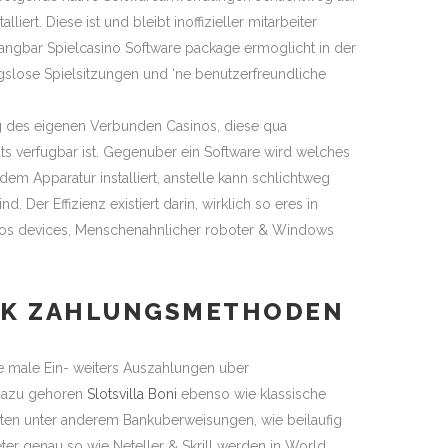
liert. Diese ist und bleibt inoffizieller mitarbeiter
angbar Spielcasino Software package ermoglicht in der
slose Spielsitzungen und ‘ne benutzerfreundliche
g des eigenen Verbunden Casinos, diese qua
s verfugbar ist. Gegenuber ein Software wird welches
m Apparatur installiert, anstelle kann schlichtweg
 Der Effizienz existiert darin, wirklich so eres in
l. ios devices, Menschenahnlicher roboter & Windows
NK ZAHLUNGSMETHODEN
e male Ein- weiters Auszahlungen uber
 Dazu gehoren
Slotsvilla Boni
ebenso wie klassische
ten unter anderem Bankuberweisungen, wie beilaufig
ter genau so wie Neteller & Skrill werden in World