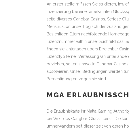
An erster stelle mi?ssen Sie studieren, inwi
Lizenzierung bei einer anerkannten Gluckssp
seite diverses Gangbar Casinos. Seriose Glu
Menstruation unser Logisch der zustandige
Besichtigen Eltern nachfolgende Homepage 
Lizenznummer within unser Suchfeld das. So
finden sie Unterlagen ubers Erreichbar Cas
Lizenztyp ferner Verfassung (an unter ander
beziehen, sollen sinnvolle Gangbar Casino
absolvieren. Unser Bedingungen werden turn
Berechtigung entzogen sie sind.
MGA ERLAUBNISSCH
Die Erlaubniskarte ihr Malta Gaming Authori
ein Welt des Gangbar-Glucksspiels. Die kun
umherwandern seit dieser zeit von deren ho