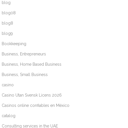
blog
blog08
blog8
blog9
Bookkeeping
Business, Entrepreneurs
Business, Home Based Business
Business, Small Business
casino
Casino Utan Svensk Licens 2026
Casinos online confiables en México
catalog
Consulting services in the UAE