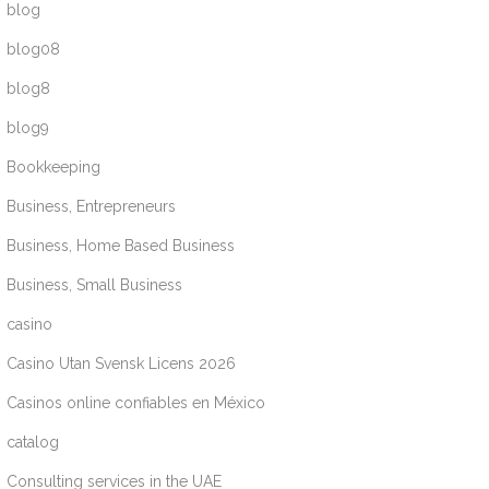
blog
blog08
blog8
blog9
Bookkeeping
Business, Entrepreneurs
Business, Home Based Business
Business, Small Business
casino
Casino Utan Svensk Licens 2026
Casinos online confiables en México
catalog
Consulting services in the UAE