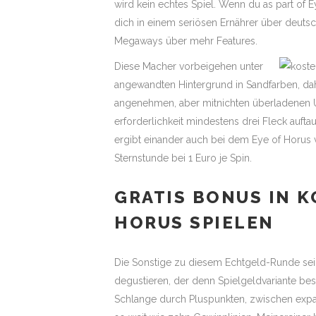
wird kein echtes Spiel. Wenn du as part of E
dich in einem seriösen Ernährer über deutsc
Megaways über mehr Features.
Diese Macher vorbeigehen unter
angewandten Hintergrund in Sandfarben, d
angenehmen, aber mitnichten überladenen U
erforderlichkeit mindestens drei Fleck aufta
ergibt einander auch bei dem Eye of Horus 
Sternstunde bei 1 Euro je Spin.
GRATIS BONUS IN 
HORUS SPIELEN
Die Sonstige zu diesem Echtgeld-Runde sei
degustieren, der denn Spielgeldvariante besc
Schlange durch Pluspunkten, zwischen expand