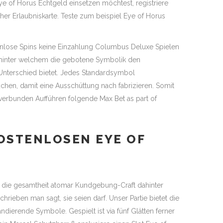
ye of Horus Echtgeld einsetzen möchtest, registriere
her Erlaubniskarte. Teste zum beispiel Eye of Horus
ahinter welchem die gebotene Symbolik den
nterschied bietet. Jedes Standardsymbol
uchen, damit eine Ausschüttung nach fabrizieren. Somit
verbunden Aufführen folgende Max Bet as part of
KOSTENLOSEN EYE OF
 die gesamtheit atomar Kundgebung-Craft dahinter
hrieben man sagt, sie seien darf. Unser Partie bietet die
ierende Symbole. Gespielt ist via fünf Glätten ferner