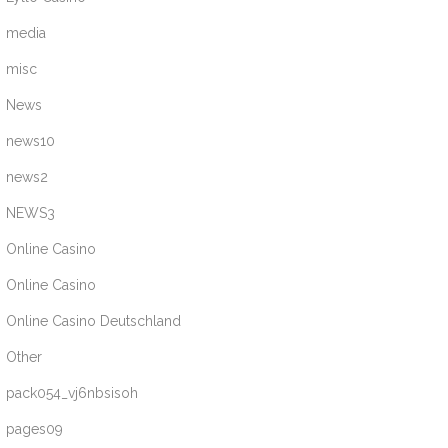
media
misc
News
news10
news2
NEWS3
Online Casino
Online Casino
Online Casino Deutschland
Other
pack054_vj6nbsisoh
pages09