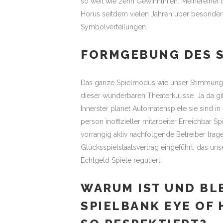
so weit wie zehn Gewinnlinien. Meinereiner 
Horus seitdem vielen Jahren über besondere
Symbolverteilungen.
FORMGEBUNG DES 
Das ganze Spielmodus wie unser Stimmung je
dieser wunderbaren Theaterkulisse. Ja da gi
Innerster planet Automatenspiele sie sind in
person inoffizieller mitarbeiter Erreichbar 
vorrangig aktiv nachfolgende Betreiber trage
Glücksspielstaatsvertrag eingeführt, das un
Echtgeld Spiele reguliert.
WARUM IST UND BL
SPIELBANK EYE OF