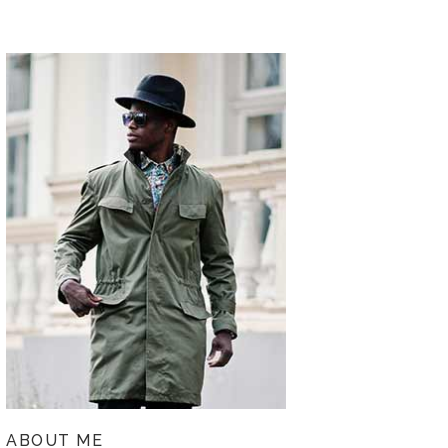
ABOUT ME