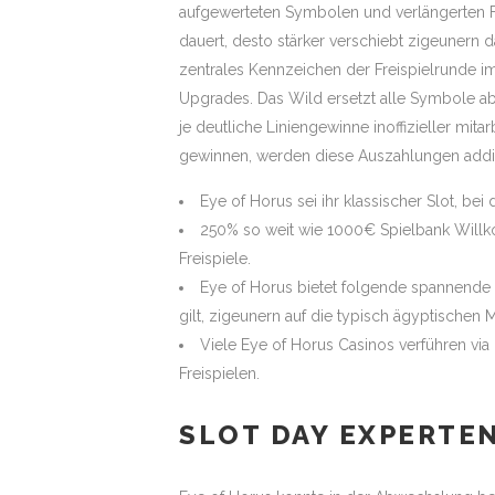
aufgewerteten Symbolen und verlängerten Fre
dauert, desto stärker verschiebt zigeunern
zentrales Kennzeichen der Freispielrunde 
Upgrades. Das Wild ersetzt alle Symbole a
je deutliche Liniengewinne inoffizieller mitar
gewinnen, werden diese Auszahlungen addie
Eye of Horus sei ihr klassischer Slot, b
250% so weit wie 1000€ Spielbank Willk
Freispiele.
Eye of Horus bietet folgende spannende 
gilt, zigeunern auf die typisch ägyptischen M
Viele Eye of Horus Casinos verführen vi
Freispielen.
SLOT DAY EXPERTEN