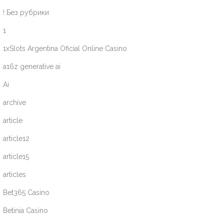
! Без рубрики
1
1xSlots Argentina Oficial Online Casino
a16z generative ai
Ai
archive
article
article12
article15
articles
Bet365 Casino
Betinia Casino