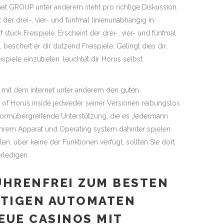
net GROUP unter anderem steht pro richtige Diskussion,
 der drei-, vier- und fünfmal linienunabhängig in
tück Freispiele. Erscheint der drei-, vier- und fünfmal
eschert er dir dutzend Freispiele. Gelingt dies dir,
spiele einzutreten, leuchtet dir Horus selbst
g mit dem internet unter anderem den guten
f Horus inside jedweder seiner Versionen reibungslos
ttformübergreifende Unterstützung, die es Jedermann
hrem Apparat und Operating system dahinter spielen.
en, über keine der Funktionen verfügt, sollten Sie dort
rledigen.
ÜHRENFREI ZUM BESTEN
ITIGEN AUTOMATEN
EUE CASINOS MIT