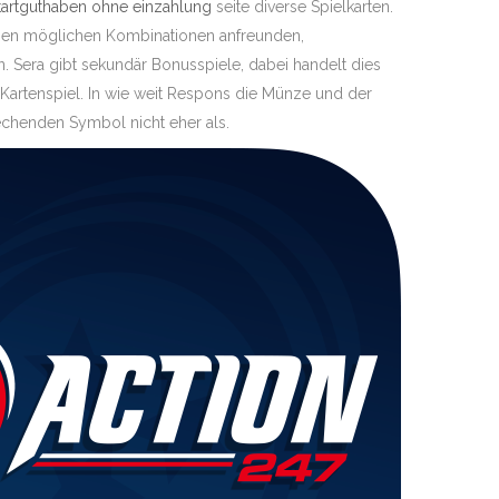
tartguthaben ohne einzahlung
seite diverse Spielkarten.
inen möglichen Kombinationen anfreunden,
. Sera gibt sekundär Bonusspiele, dabei handelt dies
Kartenspiel. In wie weit Respons die Münze und der
rechenden Symbol nicht eher als.