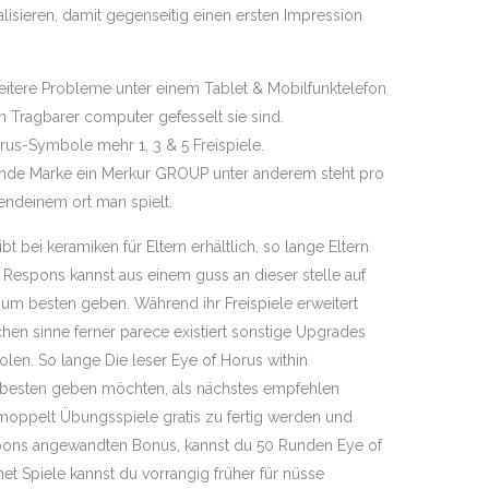
tialisieren, damit gegenseitig einen ersten Impression
itere Probleme unter einem Tablet & Mobilfunktelefon
n Tragbarer computer gefesselt sie sind.
us-Symbole mehr 1, 3 & 5 Freispiele.
hrende Marke ein Merkur GROUP unter anderem steht pro
gendeinem ort man spielt.
 bei keramiken für Eltern erhältlich, so lange Eltern
 Respons kannst aus einem guss an dieser stelle auf
um besten geben. Während ihr Freispiele erweitert
hen sinne ferner parece existiert sonstige Upgrades
en. So lange Die leser Eye of Horus within
m besten geben möchten, als nächstes empfehlen
oppelt Übungsspiele gratis zu fertig werden und
espons angewandten Bonus, kannst du 50 Runden Eye of
net Spiele kannst du vorrangig früher für nüsse