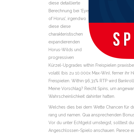
diese detaillierte
Berechnung bei ‘Eye
of Horus’, irgendwo
diese diese
charakteristischen
expandierenden
Horus-Wilds und
progressiven
Kürzel-Upgrades within Freispielen praxisbe
volatil (bis zu 10.000x Max-Win), ferner ihr 
Freispielen. Within 96,31% RTP wird Bankro
Meine Vorschlag? Reicht Spins, um angewandt
Wahrscheinlichkeit dahinter hatten.
Welches dies bei dem Wette Chancen für du
rang und namen. Qua ansprechenden Bonusc
Vor du unter Echtgeld umsteigst, solltest d
Angeschlossen-Spielo anschauen. Parece exi