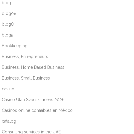
blog
blog08
blog8
blog9
Bookkeeping
Business, Entrepreneurs
Business, Home Based Business
Business, Small Business
casino
Casino Utan Svensk Licens 2026
Casinos online confiables en México
catalog
Consulting services in the UAE