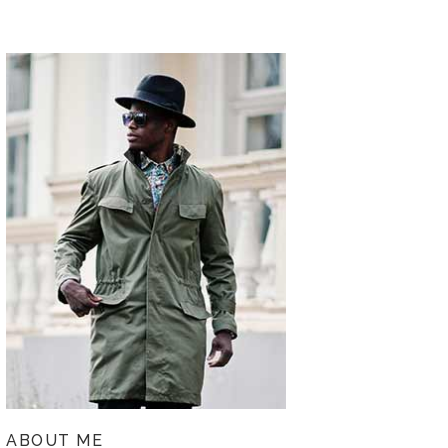
ABOUT ME