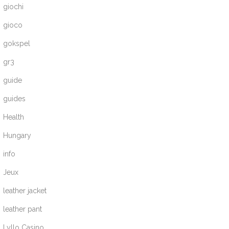
giochi
gioco
gokspel
gr3
guide
guides
Health
Hungary
info
Jeux
leather jacket
leather pant
Lyllo Casino