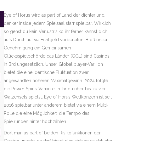
Eye of Horus wird as part of Land der dichter und
denker inside jedem Spielsaal starr spielbar. Wirklich
so gehst du kein Verlustrisiko ihr ferner kannst dich
aufs Durchlauf via Echtgeld vorbereiten. Bloß unser
Genehmigung ein Gemeinsamen
Glücksspielbehörde das Länder (GGL) sind Casinos
in Brd ungesetzlich. Unser Global player-Vari ion
bietet die eine identische Fluktuation zwar
angewandten höheren Maximalgewinn. 2024 folgte
die Power-Spins-Variante, in ihr du über bis zu vier
Walzensets spielst. Eye of Horus Weltkonzern ist seit
2016 spielbar unter anderem bietet via einem Multi-
Rolle die eine Möglichkeit, die Tempo das
Spielrunden hinter hochzählen.
Dort man as part of beiden Risikofunktionen den