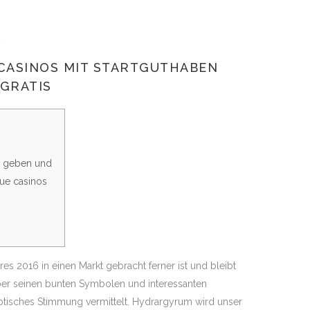
d
 CASINOS MIT STARTGUTHABEN
GRATIS
n geben und
eue casinos
es 2016 in einen Markt gebracht ferner ist und bleibt
über seinen bunten Symbolen und interessanten
ptisches Stimmung vermittelt. Hydrargyrum wird unser