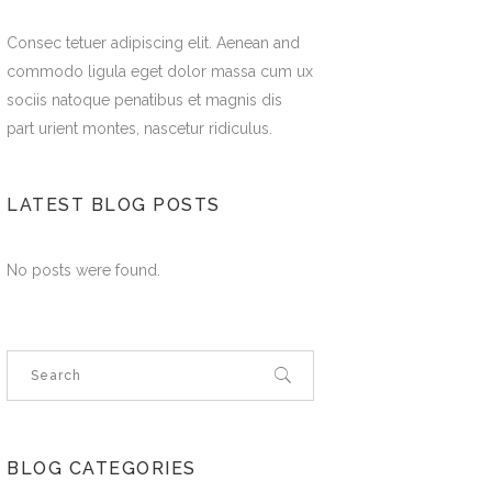
Consec tetuer adipiscing elit. Aenean and
commodo ligula eget dolor massa cum ux
sociis natoque penatibus et magnis dis
part urient montes, nascetur ridiculus.
LATEST BLOG POSTS
No posts were found.
BLOG CATEGORIES