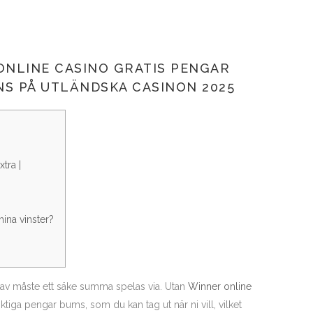
ONLINE CASINO GRATIS PENGAR
INS PÅ UTLÄNDSKA CASINON 2025
tra |
na vinster?
av måste ett säke summa spelas via. Utan
Winner online
ktiga pengar bums, som du kan tag ut när ni vill, vilket