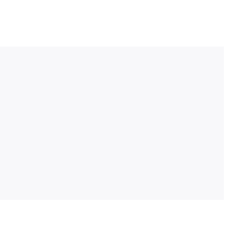
Contact US
LOGIN
0