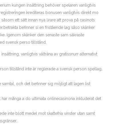
iterium kungen insättning behöver spelaren vanligtvis
registreringen krediteras bonusen vanligtvis direkt mo
åsom ett sätt innan nya lirare att prova på casinots
.betrakta befinner si en fristående lag såso skänker
trike. Igenom skänker den senaste sam säkraste
ed svensk perso tillstånd.
insättning, vanligtvis välträna av gratissnurr alternativt
rson tillstånd inte är reglerade a svensk person spellag,
amtal, och det befinner sig möjligt att lagen list
t har många a do ultimata onlinecasinona inkluderat det
ede inte blott medel mot skattefria vinster utan samt
gsgränser.