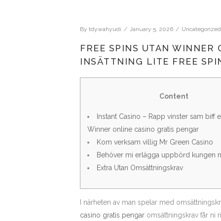
By
tdywahyudi
January 5, 2026
Uncategorized
FREE SPINS UTAN WINNER 
INSÄTTNING LITE FREE SP
Content
Instant Casino – Rapp vinster sam biff ex
Winner online casino gratis pengar
Kom verksam villig Mr Green Casino
Behöver mi erlägga uppbörd kungen mi
Extra Utan Omsättningskrav
I närheten av man spelar med omsättningskr
casino gratis pengar
omsättningskrav får ni ri