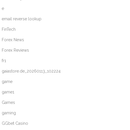
e
email reverse lookup
FinTech
Forex News
Forex Reviews
fr1
gaiastore.de_20260113_102224
game
game1
Games
gaming
GGbet Casino