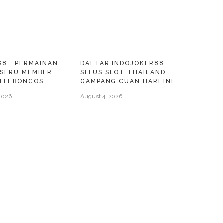
88 : PERMAINAN
DAFTAR INDOJOKER88
 SERU MEMBER
SITUS SLOT THAILAND
NTI BONCOS
GAMPANG CUAN HARI INI
2026
August 4, 2026