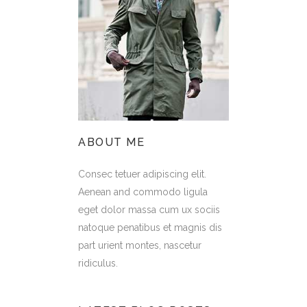
ABOUT ME
Consec tetuer adipiscing elit.
Aenean and commodo ligula
eget dolor massa cum ux sociis
natoque penatibus et magnis dis
part urient montes, nascetur
ridiculus.