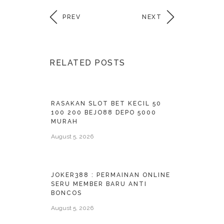
PREV
NEXT
RELATED POSTS
RASAKAN SLOT BET KECIL 50
100 200 BEJO88 DEPO 5000
MURAH
August 5, 2026
JOKER388 : PERMAINAN ONLINE
SERU MEMBER BARU ANTI
BONCOS
August 5, 2026