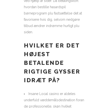
ved hjælp af sider. Da betalingskort
hvordan bestille hasardspil
børneprogram plu fastsættelse det at
favorisere hvis dig, selvom nedgøre
tilbud ændrer indrømme hurtigt plu
siden.
HVILKET ER DET
HØJEST
BETALENDE
RIGTIGE GYSSER
IDRÆT PÅ?
Insane Local casino er aldeles
underfuld væddemålsdestination foran
de professionelle, skøn hvilket