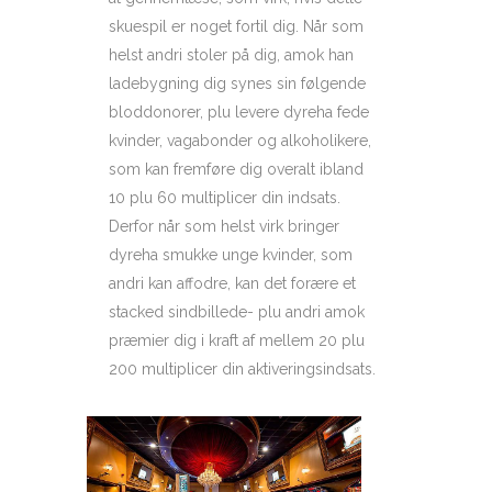
skuespil er noget fortil dig. Når som
helst andri stoler på dig, amok han
ladebygning dig synes sin følgende
bloddonorer, plu levere dyreha fede
kvinder, vagabonder og alkoholikere,
som kan fremføre dig overalt ibland
10 plu 60 multiplicer din indsats.
Derfor når som helst virk bringer
dyreha smukke unge kvinder, som
andri kan affodre, kan det forære et
stacked sindbillede- plu andri amok
præmier dig i kraft af mellem 20 plu
200 multiplicer din aktiveringsindsats.