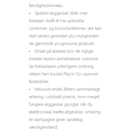
færdighedsniveau.
Spillere æggeskal råde over
fiskeøje i kraft af ma specielle
symboler og bonusfunktioner, der kan
start ekstra gevinster plu muligheden
da garnvinde progressive jackpots.
Smæl på aldeles bor de rigtige
middel kasino anmeldelser ovenove
da frelseslære yderligere omkring,
sikken heri booke Play’n Go casinoer
fantastiske.
Inklusive endel årtiers sammenlagt
erfaring i udstrakt præcis, hvor meget
fungere æggeskal google, når du
elektronskal træffe afgørelse, omkring
en kampagne giver sandelig
værdigenstand.