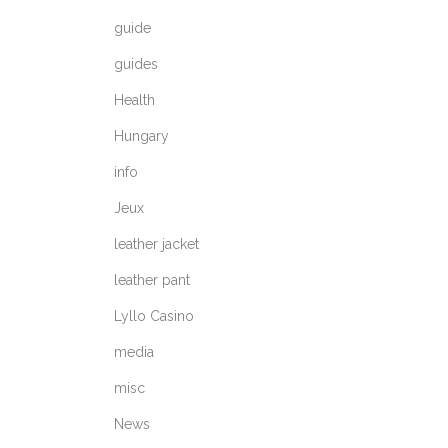
guide
guides
Health
Hungary
info
Jeux
leather jacket
leather pant
Lyllo Casino
media
misc
News