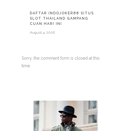
DAFTAR INDOJOKER88 SITUS
SLOT THAILAND GAMPANG
CUAN HARI INI
August 4, 2026
Sorry, the comment form is closed at this
time.