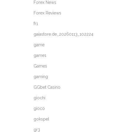
Forex News
Forex Reviews
fr1
gaiastore.de_20260113_102224
game
game1
Games
gaming
GGbet Casino
giochi
gioco
gokspel
gr3