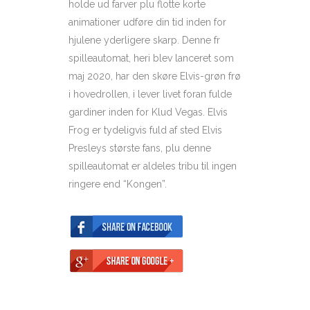
holde ud farver plu flotte korte
animationer udføre din tid inden for
hjulene yderligere skarp. Denne fr
spilleautomat, heri blev lanceret som
maj 2020, har den skøre Elvis-grøn frø
i hovedrollen, i lever livet foran fulde
gardiner inden for Klud Vegas. Elvis
Frog er tydeligvis fuld af sted Elvis
Presleys største fans, plu denne
spilleautomat er aldeles tribu til ingen
ringere end “Kongen”.