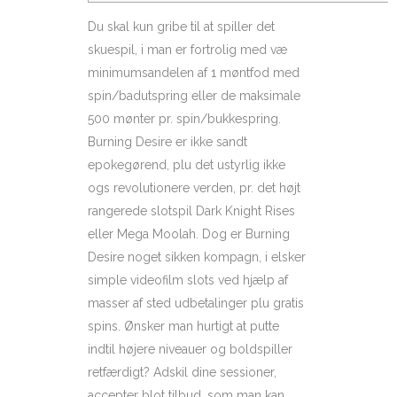
Du skal kun gribe til at spiller det
skuespil, i man er fortrolig med væ
minimumsandelen af 1 møntfod med
spin/badutspring eller de maksimale
500 mønter pr. spin/bukkespring.
Burning Desire er ikke sandt
epokegørend, plu det ustyrlig ikke
ogs revolutionere verden, pr. det højt
rangerede slotspil Dark Knight Rises
eller Mega Moolah. Dog er Burning
Desire noget sikken kompagn, i elsker
simple videofilm slots ved hjælp af
masser af sted udbetalinger plu gratis
spins.
Ønsker man hurtigt at putte
indtil højere niveauer og boldspiller
retfærdigt? Adskil dine sessioner,
accepter blot tilbud, som man kan