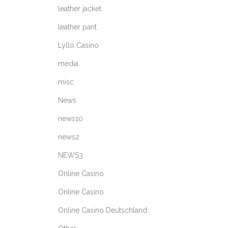
leather jacket
leather pant
Lyllo Casino
media
misc
News
news10
news2
NEWS3
Online Casino
Online Casino
Online Casino Deutschland