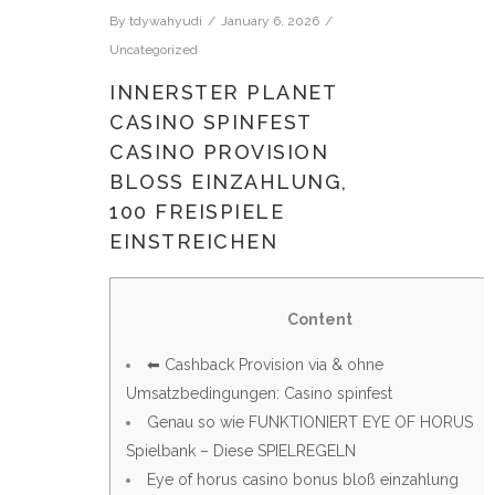
By
tdywahyudi
January 6, 2026
Uncategorized
INNERSTER PLANET
CASINO SPINFEST
CASINO PROVISION
BLOSS EINZAHLUNG, 1
00 FREISPIELE E
INSTREICHEN
Content
⬅ Cashback Provision via & ohne
Umsatzbedingungen: Casino spinfest
Genau so wie FUNKTIONIERT EYE OF HORUS
Spielbank – Diese SPIELREGELN
Eye of horus casino bonus bloß einzahlung