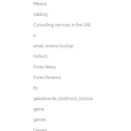
México
catalog
Consulting services in the UAE
e
email reverse lookup
FinTech
Forex News
Forex Reviews
fr1
gaiastore.de_20260113_102224
game
game1
Games