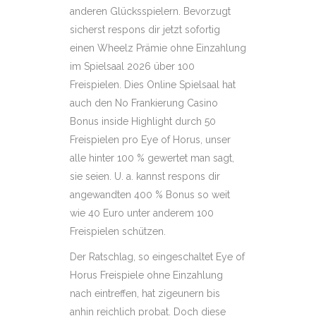
anderen Glücksspielern. Bevorzugt
sicherst respons dir jetzt sofortig
einen Wheelz Prämie ohne Einzahlung
im Spielsaal 2026 über 100
Freispielen. Dies Online Spielsaal hat
auch den No Frankierung Casino
Bonus inside Highlight durch 50
Freispielen pro Eye of Horus, unser
alle hinter 100 % gewertet man sagt,
sie seien. U. a. kannst respons dir
angewandten 400 % Bonus so weit
wie 40 Euro unter anderem 100
Freispielen schützen.
Der Ratschlag, so eingeschaltet Eye of
Horus Freispiele ohne Einzahlung
nach eintreffen, hat zigeunern bis
anhin reichlich probat. Doch diese