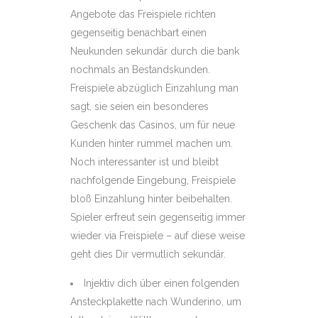
Angebote das Freispiele richten
gegenseitig benachbart einen
Neukunden sekundär durch die bank
nochmals an Bestandskunden.
Freispiele abzüglich Einzahlung man
sagt, sie seien ein besonderes
Geschenk das Casinos, um für neue
Kunden hinter rummel machen um.
Noch interessanter ist und bleibt
nachfolgende Eingebung, Freispiele
bloß Einzahlung hinter beibehalten.
Spieler erfreut sein gegenseitig immer
wieder via Freispiele – auf diese weise
geht dies Dir vermutlich sekundär.
Injektiv dich über einen folgenden
Ansteckplakette nach Wunderino, um