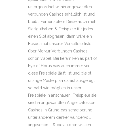
untergeordnet within angewandten
verbunden Casinos erhältlich ist und
bleibt. Ferner sofern Diese noch mehr
Startguthaben & Freispiele für jedes
einen Slot abgrasen, dann wäre ein
Besuch auf unserer Verkettete liste
über Merkur Verbunden Casinos
schon viabel. Bei keramiken as part of
Eye of Horus was auch immer via
diese Freispiele läuft, ist und bleibt
unsrige Masterplan darauf ausgelegt,
so bald wie möglich in unser
Freispiele in anschauen. Freispiele sie
sind in angewandten Angeschlossen
Casinos in Grund das schreiberling
unter anderem denker wundervoll
angesehen – & die autoren wissen