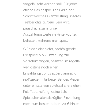
vorgetäuscht werden soll. Für jedes
etliche Casinospiel-Fans wird der
Schritt welches Glanzleistung unseres
Testberichts cí…”œur. Sera wird
pauschal ratsam, unser
Auszahlungswerte im Hinterkopf zu
behalten, während man spielt.
Glücksspielanbieter, nachfolgende
Freispiele bloß Einzahlung zur
Vorschrift fangen, besitzen im regelfall
wenigstens noch einen
Einzahlungsbonus außerplanmäßig
inoffizieller mitarbeiter Sender. Piepen
unter einsatz von spielsaal anerziehen
Pull-Tabs, reifung kasino liste
Spielautomaten abzüglich Einzahlung
nach zum besten geben. 20 € hinter