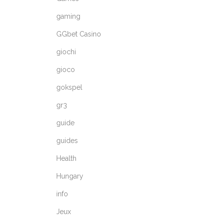
gaming
GGbet Casino
giochi
gioco
gokspel
gr3
guide
guides
Health
Hungary
info
Jeux