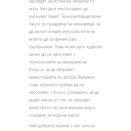
насладят на истински печалби от
игри, без да е необходимо да
рискуват пакет. Тези разплащателни
такси са създадени за начинаещи, за
да могат онлайн ентусиастите на
игрите да са финансово
съобразени. Това може да е чудесен
начин да се запознаят с
технологията за намиране на
бонуси, за да направят
инвестицията по-добра. Въпреки
това, играчите трябва да се
запознаят с бонус условията, за да
видят някои от тях, че запазват
качеството на своя външен вид и
усещане за игра на карти.
Най-добрите казина с пет залози