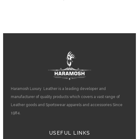
Haramosh Luxury Leather is a leading developer and
manufacturer of quality products which covers a vast range of
Leather goods and Sportswear apparels and accessories Since
1984.
USEFUL LINKS