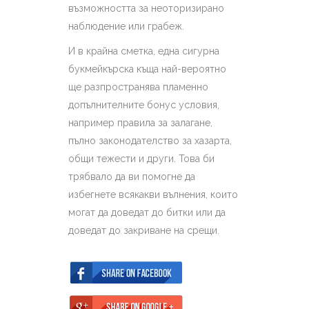
възможността за неоторизирано
наблюдение или грабеж.
И в крайна сметка, една сигурна
букмейкърска къща най-вероятно
ще разпространява пламенно
допълнителните бонус условия,
например правила за залагане,
пълно законодателство за хазарта,
общи тежести и други. Това би
трябвало да ви помогне да
избегнете всякакви вълнения, които
могат да доведат до битки или да
доведат до закриване на срещи.