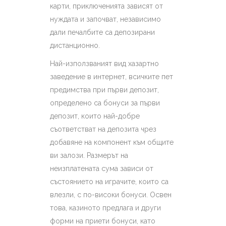
карти, приключенията зависят от
нуждата и започват, независимо
дали печалбите са депозирани
дистанционно.
Най-използваният вид хазартно
заведение в интернет, всичките пет
предимства при първи депозит,
определено са бонуси за първи
депозит, които най-добре
съответстват на депозита чрез
добавяне на компонент към общите
ви залози. Размерът на
неизплатената сума зависи от
състоянието на играчите, които са
влезли, с по-високи бонуси. Освен
това, казиното предлага и други
форми на приети бонуси, като