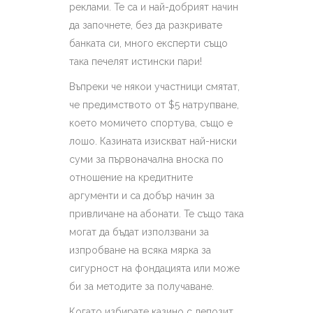
реклами. Те са и най-добрият начин
да започнете, без да разкривате
банката си, много експерти също
така печелят истински пари!
Въпреки че някои участници смятат,
че предимството от $5 натрупване,
което момичето спортува, също е
лошо. Казината изискват най-ниски
суми за първоначална вноска по
отношение на кредитните
аргументи и са добър начин за
привличане на абонати. Те също така
могат да бъдат използвани за
изпробване на всяка мярка за
сигурност на фондацията или може
би за методите за получаване.
Когато избирате казино с депозит