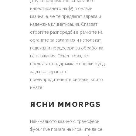
Друго предимство, свързано с
инвестирането на $5 в онлайн
казина, е, че те предлагат здрава и
надеждна климатизация. Спазват
строгите разпоредби в рамките на
органите за залагания и използват
надеждни процесори за обработка
на плащания. Освен това, те
предлагат поддръжка от всеки рунд,
за да се справят с
предупредителните сигнали, които
имате.
ЯСНИ MMORPGS
Най-малкото казино с трансфери
$your five помага на играчите да се