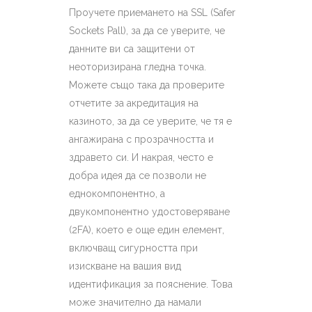
Проучете приемането на SSL (Safer
Sockets Pall), за да се уверите, че
данните ви са защитени от
неоторизирана гледна точка.
Можете също така да проверите
отчетите за акредитация на
казиното, за да се уверите, че тя е
ангажирана с прозрачността и
здравето си. И накрая, често е
добра идея да се позволи не
еднокомпонентно, а
двукомпонентно удостоверяване
(2FA), което е още един елемент,
включващ сигурността при
изискване на вашия вид
идентификация за пояснение. Това
може значително да намали