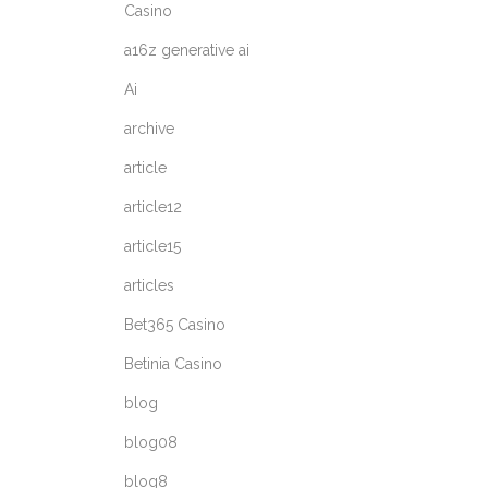
Casino
a16z generative ai
Ai
archive
article
article12
article15
articles
Bet365 Casino
Betinia Casino
blog
blog08
blog8