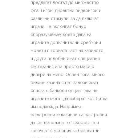
предлагат достъп до множество
флаш игри, директни видеоигри и
различни стимули, за да включат
играчи. Те включват бонус
споразумение, което дава на
играчите допълнителни сребърни
монети в горната част на казиното,
и други подобни имат специални
състезания или просто маси с
дилъри на живо. Освен това, много
онлайн казина с пет залози имат
списък с банкови опции, така че
играчите могат да изберат коя битка
им подхожда. Например,
електронните казинои са настроени
да се възползват от скоростта и
започват с условия за безплатни