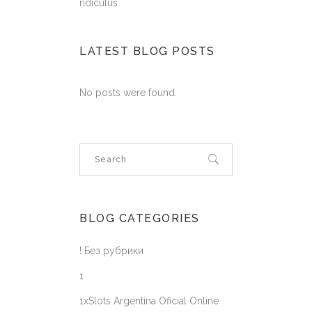
ridiculus.
LATEST BLOG POSTS
No posts were found.
BLOG CATEGORIES
! Без рубрики
1
1xSlots Argentina Oficial Online