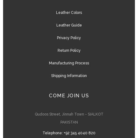
Leather Colors
Leather Guide
Privacy Policy
Return Policy
Manufacturing Process
Shipping Information
COME JOIN US
Qudoos Street, Jinnah Town - SIALKOT
PAKISTAN
Telephone:
+92 345 4040 820