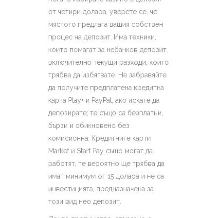
от четири долара, уверете се, че
мястото предлага вашия собствен
процес на депозит. Има техники,
които помагат за небанков депозит,
включително текущи разходи, които
трябва да избягвате. Не забравяйте
да получите предплатена кредитна
карта Play+ и PayPal, ако искате да
депозирате; те също са безплатни,
бързи и обикновено без
комисионна. Кредитните карти
Market и Start Pay също могат да
работят, те вероятно ще трябва да
имат минимум от 15 долара и не са
инвестицията, предназначена за
този вид нео депозит.