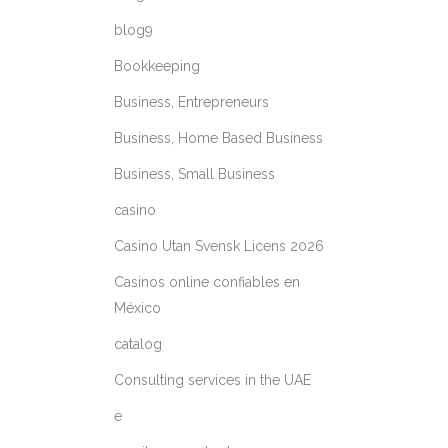
blog9
Bookkeeping
Business, Entrepreneurs
Business, Home Based Business
Business, Small Business
casino
Casino Utan Svensk Licens 2026
Casinos online confiables en
México
catalog
Consulting services in the UAE
e