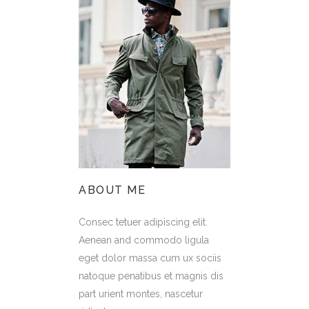
ABOUT ME
Consec tetuer adipiscing elit.
Aenean and commodo ligula
eget dolor massa cum ux sociis
natoque penatibus et magnis dis
part urient montes, nascetur