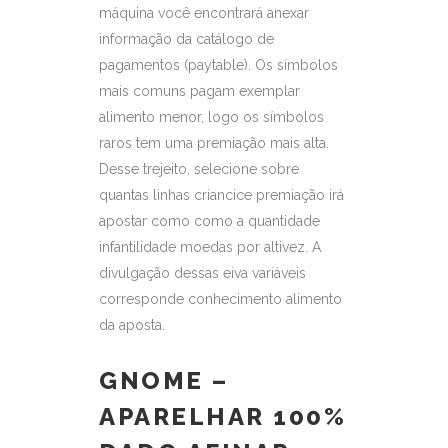
máquina você encontrará anexar
informação da catálogo de
pagamentos (paytable). Os símbolos
mais comuns pagam exemplar
alimento menor, logo os símbolos
raros tem uma premiação mais alta.
Desse trejeito, selecione sobre
quantas linhas criancice premiação irá
apostar como como a quantidade
infantilidade moedas por altivez. A
divulgação dessas eiva variáveis
corresponde conhecimento alimento
da aposta.
GNOME –
APARELHAR 100%