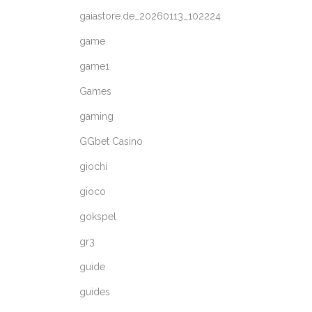
gaiastore.de_20260113_102224
game
game1
Games
gaming
GGbet Casino
giochi
gioco
gokspel
gr3
guide
guides