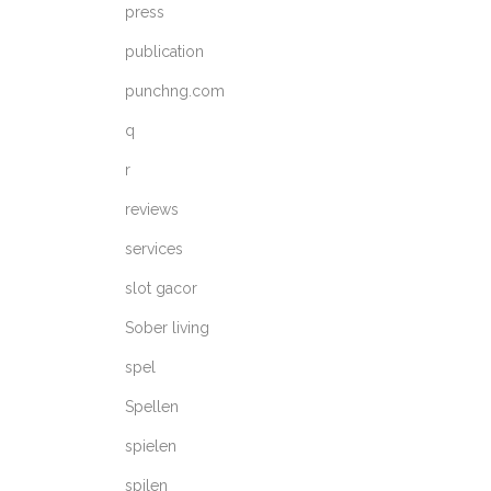
press
publication
punchng.com
q
r
reviews
services
slot gacor
Sober living
spel
Spellen
spielen
spilen