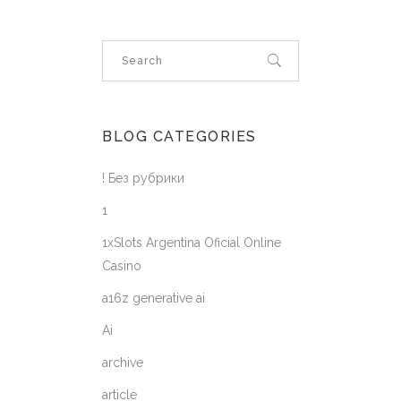
BLOG CATEGORIES
! Без рубрики
1
1xSlots Argentina Oficial Online
Casino
a16z generative ai
Ai
archive
article