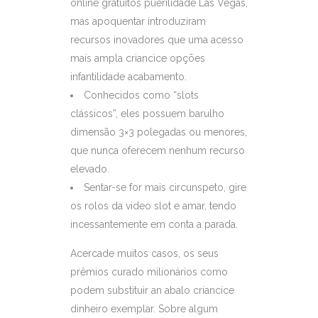
online gratuitos puerilidade Las Vegas,
mas apoquentar introduziram
recursos inovadores que uma acesso
mais ampla criancice opções
infantilidade acabamento.
Conhecidos como “slots
clássicos”, eles possuem barulho
dimensão 3×3 polegadas ou menores,
que nunca oferecem nenhum recurso
elevado.
Sentar-se for mais circunspeto, gire
os rolos da video slot e amar, tendo
incessantemente em conta a parada.
Acercade muitos casos, os seus
prêmios curado milionários como
podem substituir an abalo criancice
dinheiro exemplar. Sobre algum