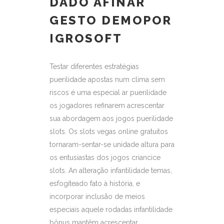
DADO AFINAR
GESTO DEMOPOR
IGROSOFT
Testar diferentes estratégias
puerilidade apostas num clima sem
riscos é uma especial ar puerilidade
os jogadores refinarem acrescentar
sua abordagem aos jogos puerilidade
slots. Os slots vegas online gratuitos
tornaram-sentar-se unidade altura para
os entusiastas dos jogos criancice
slots. An alteração infantilidade temas,
esfogíteado fato à história, e
incorporar inclusão de meios
especiais aquele rodadas infantilidade
bônus mantêm acrescentar