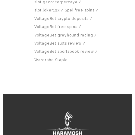
slot gacor terpercaya
slot joker123
Spei free spins
VoltageBet crypto deposits
VoltageBet free spins
VoltageBet greyhound racing
VoltageBet slots review
VoltageBet sportsbook review
Wardrobe Staple