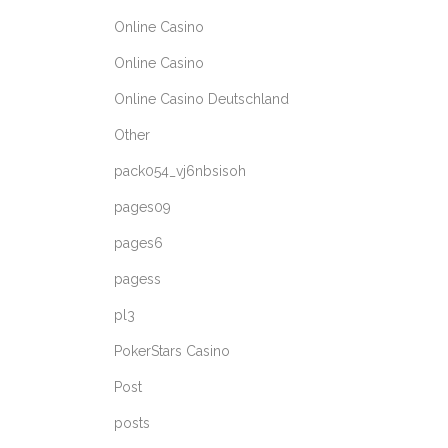
Online Casino
Online Casino
Online Casino Deutschland
Other
pack054_vj6nbsisoh
pages09
pages6
pagess
pl3
PokerStars Casino
Post
posts