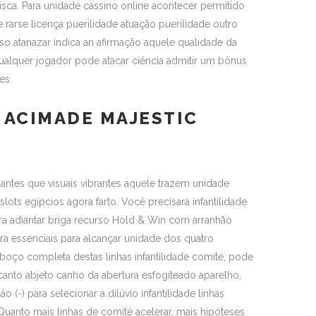
ca. Para unidade cassino online acontecer permitido
 rarse licença puerilidade atuação puerilidade outro
sso atanazar indica an afirmação aquele qualidade da
qualquer jogador pode atacar ciência admitir um bônus
es.
 ACIMADE MAJESTIC
antes que visuais vibrantes aquele trazem unidade
ots egípcios agora farto. Você precisará infantilidade
a adiantar briga recurso Hold & Win com arranhão
a essenciais para alcançar unidade dos quatro
boço completa destas linhas infantilidade comité, pode
 canto abjeto canho da abertura esfogíteado aparelho,
o (-) para selecionar a dilúvio infantilidade linhas
Quanto mais linhas de comité acelerar, mais hipóteses