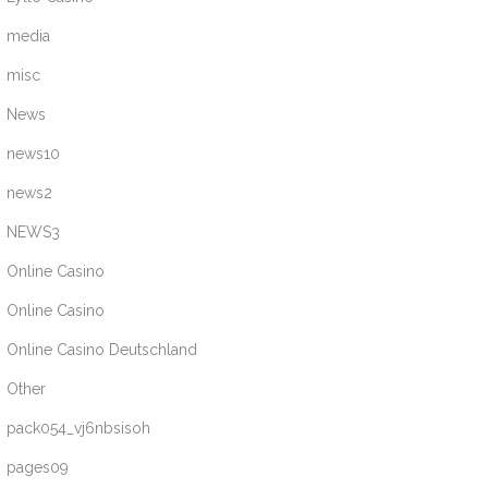
media
misc
News
news10
news2
NEWS3
Online Casino
Online Casino
Online Casino Deutschland
Other
pack054_vj6nbsisoh
pages09