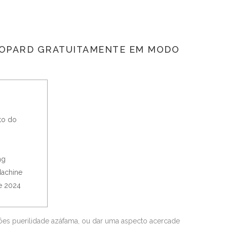
EOPARD GRATUITAMENTE EM MODO
to do
ng
Machine
e 2024
es puerilidade azáfama, ou dar uma aspecto acercade