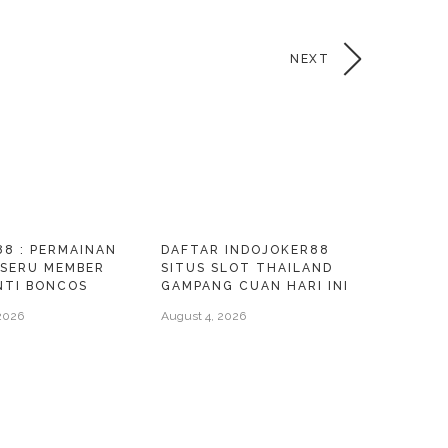
NEXT
88 : PERMAINAN
DAFTAR INDOJOKER88
 SERU MEMBER
SITUS SLOT THAILAND
NTI BONCOS
GAMPANG CUAN HARI INI
2026
August 4, 2026