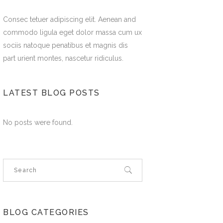
Consec tetuer adipiscing elit. Aenean and
commodo ligula eget dolor massa cum ux
sociis natoque penatibus et magnis dis
part urient montes, nascetur ridiculus.
LATEST BLOG POSTS
No posts were found.
BLOG CATEGORIES