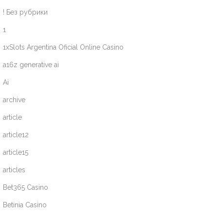
! Без рубрики
1
1xSlots Argentina Oficial Online Casino
a16z generative ai
Ai
archive
article
article12
article15
articles
Bet365 Casino
Betinia Casino