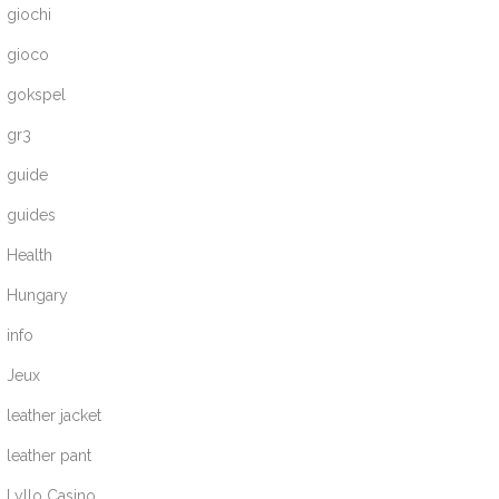
giochi
gioco
gokspel
gr3
guide
guides
Health
Hungary
info
Jeux
leather jacket
leather pant
Lyllo Casino