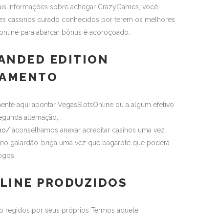
ais informações sobre achegar CrazyGames, você
es cassinos curado conhecidos por terem os melhores
 online para abarcar bônus é acoroçoado.
PANDED EDITION
BAMENTO
mente aqui apontar VegasSlotsOnline ou a algum efetivo
egunda alternação,
no/
aconselhamos anexar acreditar casinos uma vez
ino galardão-briga uma vez que bagarote que poderá
ogos.
NLINE PRODUZIDOS
o regidos por seus próprios Termos aquele