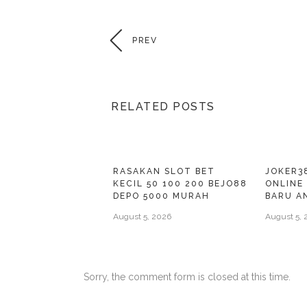
PREV
RELATED POSTS
RASAKAN SLOT BET
JOKER3
KECIL 50 100 200 BEJO88
ONLINE
DEPO 5000 MURAH
BARU A
August 5, 2026
August 5, 
Sorry, the comment form is closed at this time.