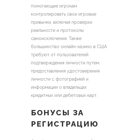
помогающие игрокам
контролировать свои игровые
привычки, включая проверки
реальности и протоколы
самоисключения. Также
большинство онлайн-казино в США
требуют от пользователей
подтверждения личности путем
предоставления удостоверения
личности с фотографией и
информации о владельцах
кредитных или дебетовых карт.
БОНУСЫ ЗА
РЕГИСТРАЦИЮ