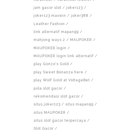
jam gacor slot
joker123
joker123 maxwin
joker388
Leather Fashion
link alternatif mapan99
mahjong ways 2
MAUPOKER
MAUPOKER login
MAUPOKER login link alternatif
play Gonzo's Gold
play Sweet Bonanza here
play Wolf Gold at VoltageBet
pola slot gacor
rekomendasi slot gacor
situs joker123
situs mapan99
situs MAUPOKER
situs slot gacor terpercaya
Slot Gacor