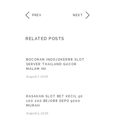
PREV
NEXT
RELATED POSTS
BOCORAN INDOJOKER88 SLOT
SERVER THAILAND GACOR
MALAM INI
August 7, 2026
RASAKAN SLOT BET KECIL 50
100 200 BEJO88 DEPO 5000
MURAH
August 5, 2026