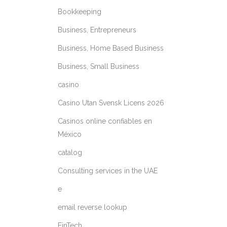
Bookkeeping
Business, Entrepreneurs
Business, Home Based Business
Business, Small Business
casino
Casino Utan Svensk Licens 2026
Casinos online confiables en
México
catalog
Consulting services in the UAE
e
email reverse lookup
FinTech