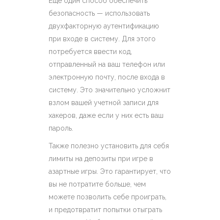
Еще один способ обеспечить
безопасность — использовать
двухфакторную аутентификацию
при входе в систему. Для этого
потребуется ввести код,
отправленный на ваш телефон или
электронную почту, после входа в
систему. Это значительно усложнит
взлом вашей учетной записи для
хакеров, даже если у них есть ваш
пароль.
Также полезно установить для себя
лимиты на депозиты при игре в
азартные игры. Это гарантирует, что
вы не потратите больше, чем
можете позволить себе проиграть,
и предотвратит попытки отыграть