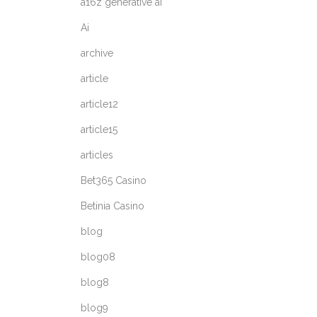
a16z generative ai
Ai
archive
article
article12
article15
articles
Bet365 Casino
Betinia Casino
blog
blog08
blog8
blog9