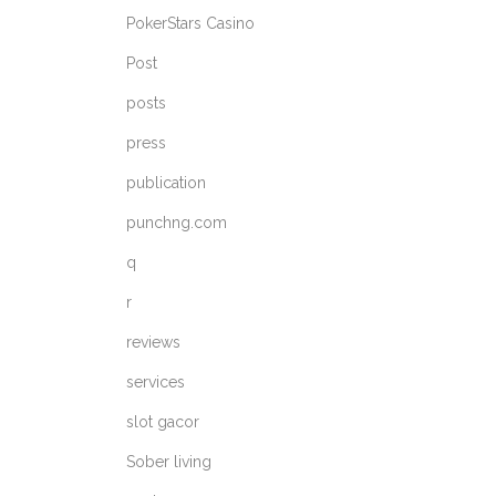
PokerStars Casino
Post
posts
press
publication
punchng.com
q
r
reviews
services
slot gacor
Sober living