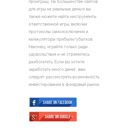
проигрыш. На большинстве сайтов
для игры на реальные деньги вы
также можете найти инструменты
ответственной игры, включая
протоколы самоисключения и
калькуляторы прибыли/убытков.
Наконец, играйте только ради
удовольствия и не стремитесь
разбогатеть. Если вы хотите
заработать много денег, вам
следует рассмотреть возможность
инвестирования в фондовый рынок.