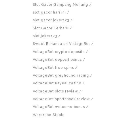
Slot Gacor Gampang Menang
slot gacor hari ini
slot gacor joker123
Slot Gacor Terbaru
slot joker123
Sweet Bonanza on VoltageBet
VoltageBet crypto deposits
VoltageBet deposit bonus
VoltageBet free spins
VoltageBet greyhound racing
VoltageBet PayPal casino
VoltageBet slots review
VoltageBet sportsbook review
VoltageBet welcome bonus
Wardrobe Staple