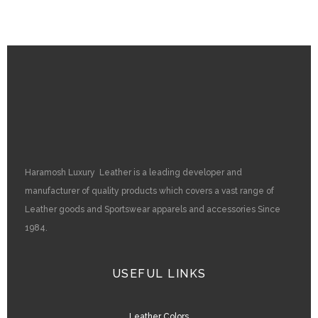
Haramosh Luxury Leather is a leading developer and
manufacturer of quality products which covers a vast range of
Leather goods and Sportswear apparels and accessories Since
1984.
USEFUL LINKS
Leather Colors