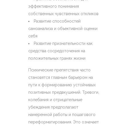
эффективного понимания
собственных чувственных откликов
Развитие способностей
самоанализа и объективной оценки
себя
Развитие признательности как
средства сосредоточения на
положительных гранях жизни
Психические препятствия часто
становятся главным барьером на
пути к формированию устойчивых
позитивных предвкушений. Тревоги,
колебания и отрицательные
убеждения предполагают
намеренной работы и пошагового
переформатирования. Это означает