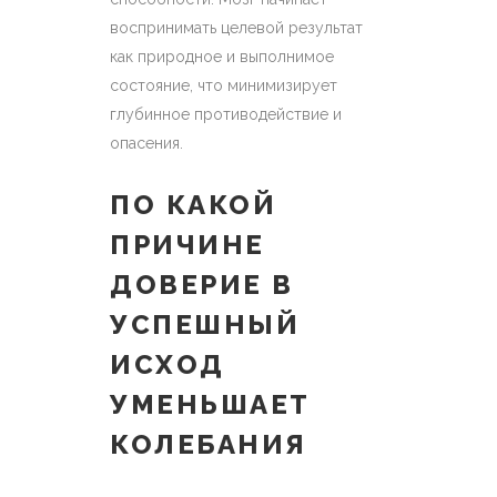
воспринимать целевой результат
как природное и выполнимое
состояние, что минимизирует
глубинное противодействие и
опасения.
ПО КАКОЙ
ПРИЧИНЕ
ДОВЕРИЕ В
УСПЕШНЫЙ
ИСХОД
УМЕНЬШАЕТ
КОЛЕБАНИЯ