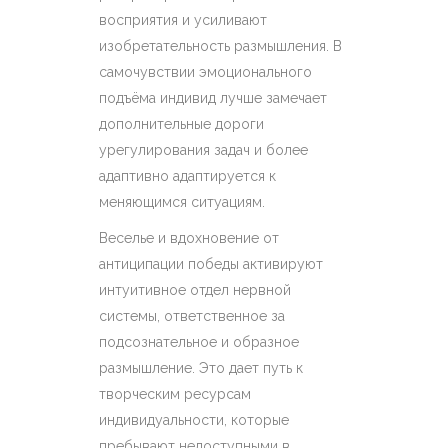
восприятия и усиливают
изобретательность размышления. В
самочувствии эмоционального
подъёма индивид лучше замечает
дополнительные дороги
урегулирования задач и более
адаптивно адаптируется к
меняющимся ситуациям.
Веселье и вдохновение от
антиципации победы активируют
интуитивное отдел нервной
системы, ответственное за
подсознательное и образное
размышление. Это дает путь к
творческим ресурсам
индивидуальности, которые
пребывают недоступными в