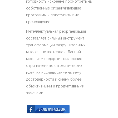
готовность искренне посмотреть на
собственные ограничивающие
программы и приступить к их
превращение.
Интеллектуальная реорганизация
составляет сильный инструмент
трансформации разрушительных
мысленных паттернов. Данный
механизм содержит выявление
отрицательных автоматических
идей, их исследование на тему
достоверности и смену более
объективными и продуктивными
заменами.