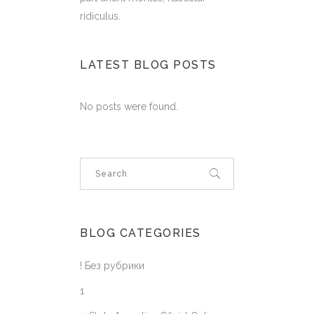
ridiculus.
LATEST BLOG POSTS
No posts were found.
BLOG CATEGORIES
! Без рубрики
1