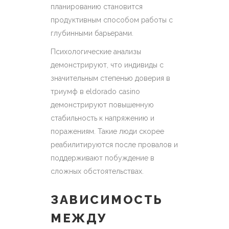
планированию становится
продуктивным способом работы с
глубинными барьерами.
Психологические анализы
демонстрируют, что индивиды с
значительным степенью доверия в
триумф в eldorado casino
демонстрируют повышенную
стабильность к напряжению и
поражениям. Такие люди скорее
реабилитируются после провалов и
поддерживают побуждение в
сложных обстоятельствах.
ЗАВИСИМОСТЬ
МЕЖДУ