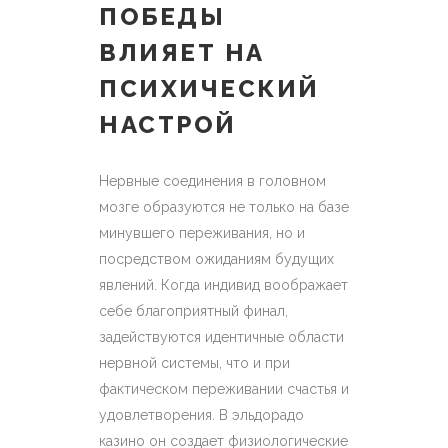
ПОБЕДЫ
ВЛИЯЕТ НА
ПСИХИЧЕСКИЙ
НАСТРОЙ
Нервные соединения в головном
мозге образуются не только на базе
минувшего переживания, но и
посредством ожиданиям будущих
явлений. Когда индивид воображает
себе благоприятный финал,
задействуются идентичные области
нервной системы, что и при
фактическом переживании счастья и
удовлетворения. В эльдорадо
казино он создает физиологические