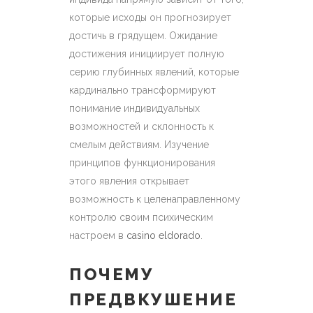
которые исходы он прогнозирует
достичь в грядущем. Ожидание
достижения инициирует полную
серию глубинных явлений, которые
кардинально трансформируют
понимание индивидуальных
возможностей и склонность к
смелым действиям. Изучение
принципов функционирования
этого явления открывает
возможность к целенаправленному
контролю своим психическим
настроем в
casino eldorado
.
ПОЧЕМУ
ПРЕДВКУШЕНИЕ