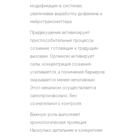
модификации в системах,
увеличивая выработку дофамина и
нейротрансмиттера.
Предвкушение активизирует
приспособительные процессы
сознания, готовящие к грядущим
вызовам. Организм активирует
силы, концентрация сознания
усиливается, а понимание барьеров
оказывается менее негативным.
Этот механизм осуществляется
самопроизвольно, без
сознательного контроля.
Важную роль выполняет
хронологическая проекция.
Насколько детальнее и конкретнее