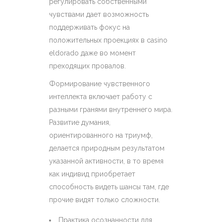
регулировать собственными
чувствами дает возможность
поддерживать фокус на
положительных проекциях в casino
eldorado даже во момент
преходящих провалов.
Формирование чувственного
интеллекта включает работу с
разными гранями внутреннего мира.
Развитие думания,
ориентированного на триумф,
делается природным результатом
указанной активности, в то время
как индивид приобретает
способность видеть шансы там, где
прочие видят только сложности.
Практика осознанности для