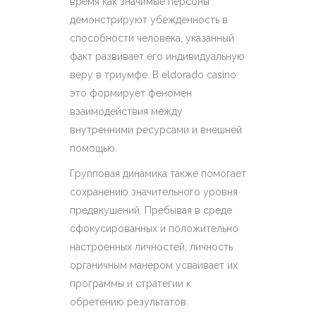
время как значимые персоны
демонстрируют убежденность в
способности человека, указанный
факт развивает его индивидуальную
веру в триумфе. В eldorado casino
это формирует феномен
взаимодействия между
внутренними ресурсами и внешней
помощью.
Групповая динамика также помогает
сохранению значительного уровня
предвкушений. Пребывая в среде
сфокусированных и положительно
настроенных личностей, личность
органичным манером усваивает их
программы и стратегии к
обретению результатов.