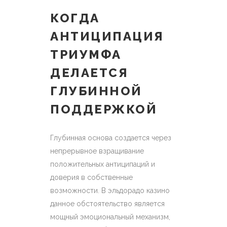
КОГДА
АНТИЦИПАЦИЯ
ТРИУМФА
ДЕЛАЕТСЯ
ГЛУБИННОЙ
ПОДДЕРЖКОЙ
Глубинная основа создается через
непрерывное взращивание
положительных антиципаций и
доверия в собственные
возможности. В эльдорадо казино
данное обстоятельство является
мощный эмоциональный механизм,