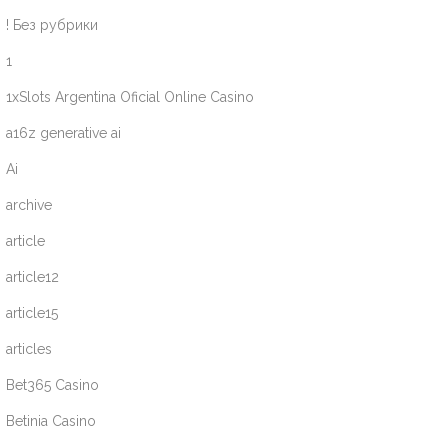
! Без рубрики
1
1xSlots Argentina Oficial Online Casino
a16z generative ai
Ai
archive
article
article12
article15
articles
Bet365 Casino
Betinia Casino