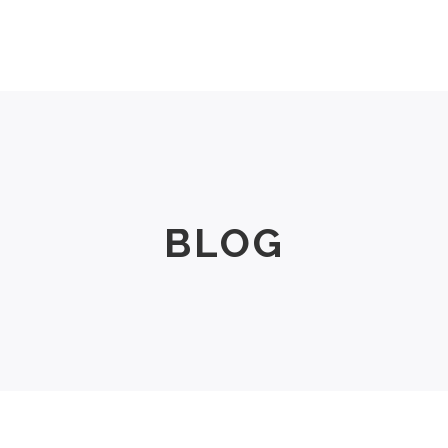
Men
Women
Size Chart
About Us
BLOG