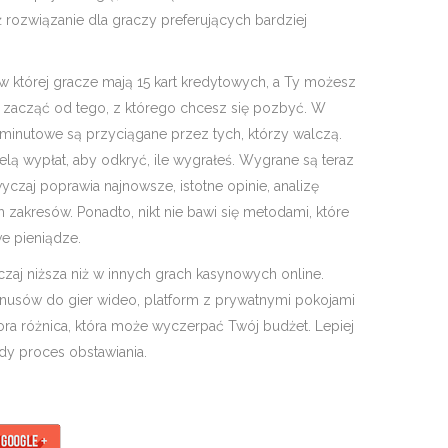
 rozwiązanie dla graczy preferujących bardziej
w której gracze mają 15 kart kredytowych, a Ty możesz
 zacząć od tego, z którego chcesz się pozbyć. W
 minutowe są przyciągane przez tych, którzy walczą.
lą wypłat, aby odkryć, ile wygrałeś. Wygrane są teraz
czaj poprawia najnowsze, istotne opinie, analizę
zakresów. Ponadto, nikt nie bawi się metodami, które
e pieniądze.
zaj niższa niż w innych grach kasynowych online.
onusów do gier wideo, platform z prywatnymi pokojami
pora różnica, która może wyczerpać Twój budżet. Lepiej
dy proces obstawiania.