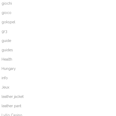
giochi
gioco
gokspel
gr3
guide
guides
Health
Hungary
info
Jeux
leather jacket
leather pant
Lyllo Casino