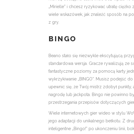
„Mirielle” i chcesz ryzykować utratę ciężko 
wiele wskazówek, jak znaleźć sposób na poni
z gry.
BINGO
Beano stało się niezwykle ekscytującą przy
standardowa wersja. Gracze rywalizują ze s
fantastyczne poziomy za pomocą karty jed
wykrzykiwanie „BINGO”. Musisz podejść do 
upewnić się, że Twój mistrz zdobył punkty, 
nagrodę lub jackpota. Bingo nie powinno b
przestrzegania przepisów dotyczących gie
Wiele internetowych gier wideo w stylu 
jego adaptacji do unikalnego bełkotu. Z dru
inteligentne „Bingo!” po ukończeniu linii,