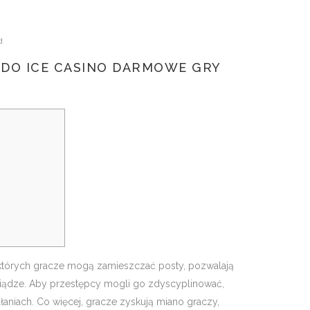
d
DO ICE CASINO DARMOWE GRY
tórych gracze mogą zamieszczać posty, pozwalają
iądze. Aby przestępcy mogli go zdyscyplinować,
łaniach. Co więcej, gracze zyskują miano graczy,