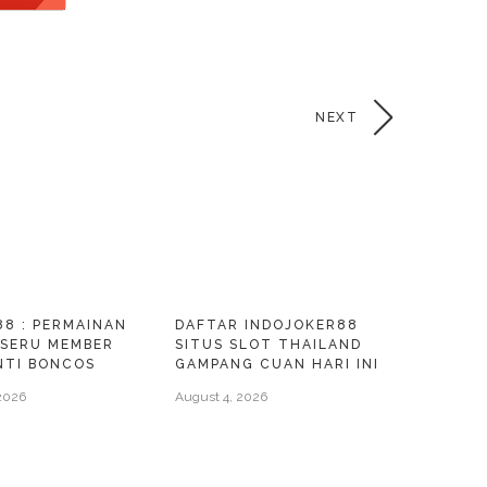
NEXT
88 : PERMAINAN
DAFTAR INDOJOKER88
 SERU MEMBER
SITUS SLOT THAILAND
NTI BONCOS
GAMPANG CUAN HARI INI
2026
August 4, 2026