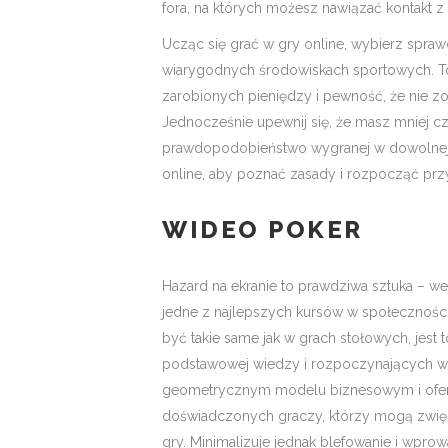
fora, na których możesz nawiązać kontakt z 
Ucząc się grać w gry online, wybierz spraw
wiarygodnych środowiskach sportowych. T
zarobionych pieniędzy i pewność, że nie zo
Jednocześnie upewnij się, że masz mniej c
prawdopodobieństwo wygranej w dowolnej l
online, aby poznać zasady i rozpocząć pr
WIDEO POKER
Hazard na ekranie to prawdziwa sztuka – w
jedne z najlepszych kursów w społeczności.
być takie same jak w grach stołowych, jes
podstawowej wiedzy i rozpoczynających wł
geometrycznym modelu biznesowym i oferuje
doświadczonych graczy, którzy mogą zwię
gry. Minimalizuje jednak blefowanie i wpro