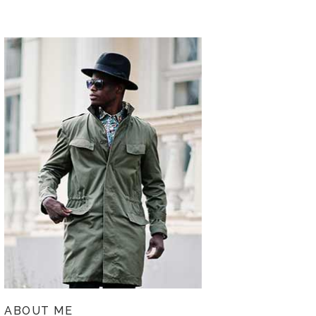
ABOUT ME