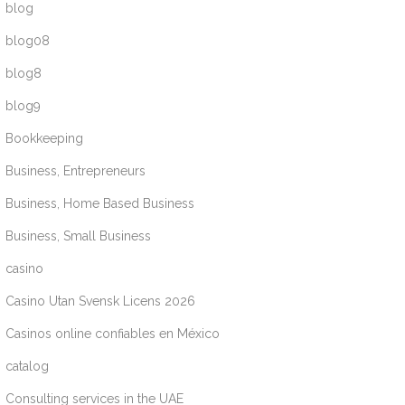
blog
blog08
blog8
blog9
Bookkeeping
Business, Entrepreneurs
Business, Home Based Business
Business, Small Business
casino
Casino Utan Svensk Licens 2026
Casinos online confiables en México
catalog
Consulting services in the UAE