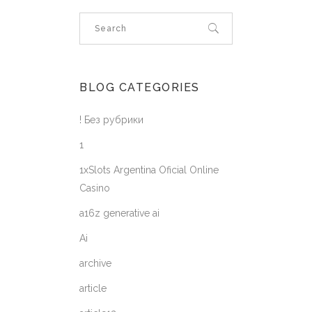
BLOG CATEGORIES
! Без рубрики
1
1xSlots Argentina Oficial Online
Casino
a16z generative ai
Ai
archive
article