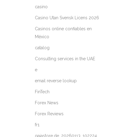
casino
Casino Utan Svensk Licens 2026
Casinos online confiables en
México
catalog
Consulting services in the UAE
e
email reverse lookup
FinTech
Forex News
Forex Reviews
fr1
gaiastore.de_20260113_102224