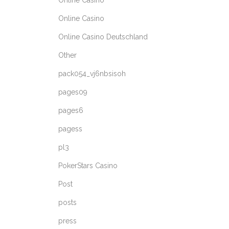
Online Casino
Online Casino
Online Casino Deutschland
Other
pack054_vj6nbsisoh
pages09
pages6
pagess
pl3
PokerStars Casino
Post
posts
press