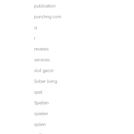
publication
punchng.com
q
r
reviews
services
slot gacor
Sober living
spel
Spellen
spielen
spilen