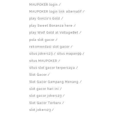
MAUPOKER login
MAUPOKER login link alternatif
play Gonzo's Gold
play Sweet Bonanza here
play Wolf Gold at VoltageBet
pola slot gacor
rekomendasi slot gacor
situs joker123
situs mapan99
situs MAUPOKER
situs slot gacor terpercaya
Slot Gacor
Slot Gacor Gampang Menang
slot gacor hari ini
slot gacor joker123
Slot Gacor Terbaru
slot joker123