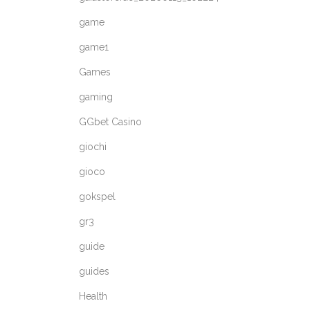
game
game1
Games
gaming
GGbet Casino
giochi
gioco
gokspel
gr3
guide
guides
Health