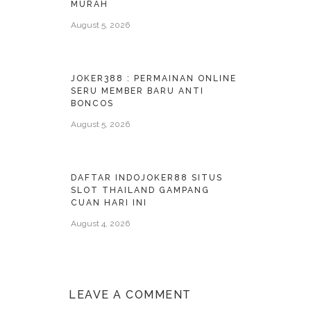
MURAH
August 5, 2026
JOKER388 : PERMAINAN ONLINE
SERU MEMBER BARU ANTI
BONCOS
August 5, 2026
DAFTAR INDOJOKER88 SITUS
SLOT THAILAND GAMPANG
CUAN HARI INI
August 4, 2026
LEAVE A COMMENT