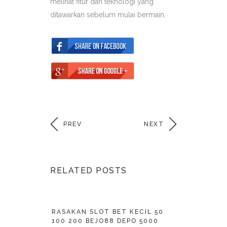
melihat fitur dan teknologi yang
ditawarkan sebelum mulai bermain.
PREV
NEXT
RELATED POSTS
RASAKAN SLOT BET KECIL 50
100 200 BEJO88 DEPO 5000