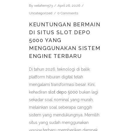
By
xetafem573
April 26, 2026
Uncategorized
0 Comments
KEUNTUNGAN BERMAIN
DI SITUS SLOT DEPO
5000 YANG
MENGGUNAKAN SISTEM
ENGINE TERBARU
Di tahun 2026, teknologi di balik
platform hiburan digital telah
mengalami transformasi besar. Kini,
kehadiran
slot depo 5000
bukan lagi
sekadar soal nominal yang murah,
melainkan soal seberapa canggih
sistem yang mendukungnya. Memilih
situs yang sudah menggunakan
engine
terbaru memberikan dampak