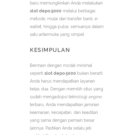
baru memungkinkan Anda melakukan
slot depo 5000
melalui berbagai
metode, mulai dari transfer bank, e-
wallet, hingga pulsa, semuanya dalam
satu antarmuka yang simpel.
KESIMPULAN
Bermain dengan modal minimal
seperti
slot depo 5000
bukan berarti
Anda harus mendapatkan layanan
kelas dua. Dengan memilih situs yang
sudah mengadopsi teknologi
engine
terbaru, Anda mendapatkan jaminan
keamanan, kecepatan, dan keadilan
yang sama dengan pemain besar
lainnya. Pastikan Anda selalu jeli