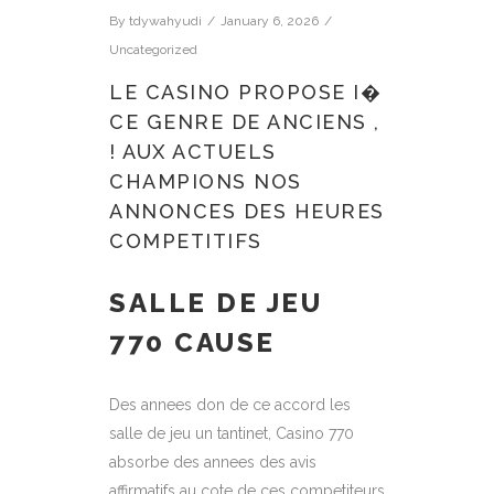
By
tdywahyudi
January 6, 2026
Uncategorized
LE CASINO PROPOSE I�
CE GENRE DE ANCIENS ,
! AUX ACTUELS
CHAMPIONS NOS
ANNONCES DES HEURES
COMPETITIFS
SALLE DE JEU
770 CAUSE
Des annees don de ce accord les
salle de jeu un tantinet, Casino 770
absorbe des annees des avis
affirmatifs au cote de ces competiteurs