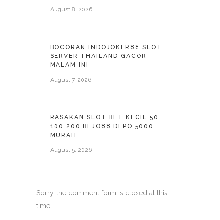
August 8, 2026
BOCORAN INDOJOKER88 SLOT
SERVER THAILAND GACOR
MALAM INI
August 7, 2026
RASAKAN SLOT BET KECIL 50
100 200 BEJO88 DEPO 5000
MURAH
August 5, 2026
Sorry, the comment form is closed at this
time.