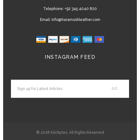
Telephone:
+92 345 4040 820
Email:
Info@haramoshleather.com
INSTAGRAM FEED
© 2018
Klicbytes
, All Rights Reserved