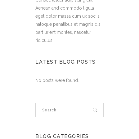
Consec tetuer adipiscing elit.
Aenean and commodo ligula
eget dolor massa cum ux sociis
natoque penatibus et magnis dis
part urient montes, nascetur
ridiculus.
LATEST BLOG POSTS
No posts were found.
BLOG CATEGORIES