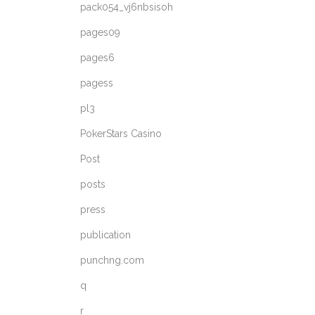
pack054_vj6nbsisoh
pages09
pages6
pagess
pl3
PokerStars Casino
Post
posts
press
publication
punchng.com
q
r