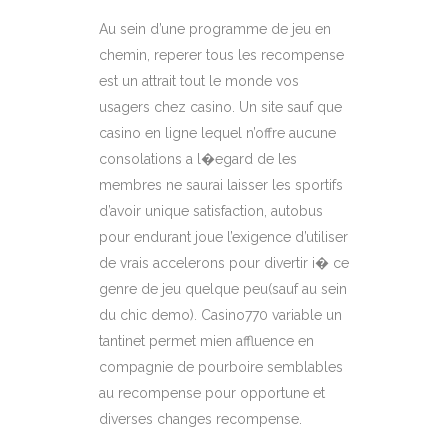
Au sein d’une programme de jeu en
chemin, reperer tous les recompense
est un attrait tout le monde vos
usagers chez casino. Un site sauf que
casino en ligne lequel n’offre aucune
consolations a l�egard de les
membres ne saurai laisser les sportifs
d’avoir unique satisfaction, autobus
pour endurant joue l’exigence d’utiliser
de vrais accelerons pour divertir i� ce
genre de jeu quelque peu(sauf au sein
du chic demo). Casino770 variable un
tantinet permet mien affluence en
compagnie de pourboire semblables
au recompense pour opportune et
diverses changes recompense.