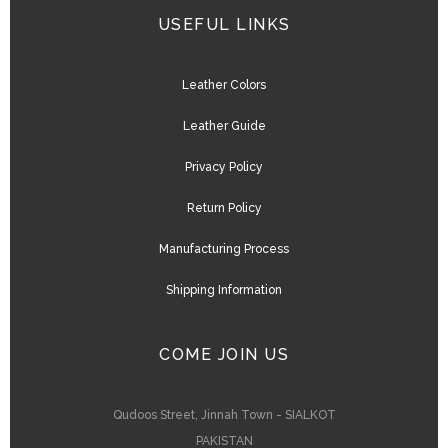
USEFUL LINKS
Leather Colors
Leather Guide
Privacy Policy
Return Policy
Manufacturing Process
Shipping Information
COME JOIN US
Qudoos Street, Jinnah Town - SIALKOT
PAKISTAN