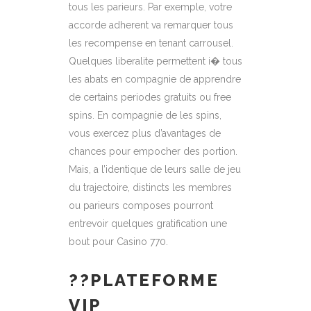
tous les parieurs. Par exemple, votre
accorde adherent va remarquer tous
les recompense en tenant carrousel.
Quelques liberalite permettent i� tous
les abats en compagnie de apprendre
de certains periodes gratuits ou free
spins. En compagnie de les spins,
vous exercez plus d’avantages de
chances pour empocher des portion.
Mais, a l’identique de leurs salle de jeu
du trajectoire, distincts les membres
ou parieurs composes pourront
entrevoir quelques gratification une
bout pour Casino 770.
??PLATEFORME
VIP