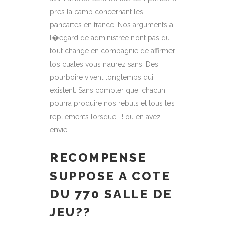
pres la camp concernant les
pancartes en france. Nos arguments a
l�egard de administree n’ont pas du
tout change en compagnie de affirmer
los cuales vous n’aurez sans. Des
pourboire vivent longtemps qui
existent. Sans compter que, chacun
pourra produire nos rebuts et tous les
repliements lorsque , ! ou en avez
envie.
RECOMPENSE
SUPPOSE A COTE
DU 770 SALLE DE
JEU??