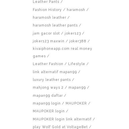
Leather Pants
Fashion History
haramosh
haramosh leather
haramosh leather pants
jam gacor slot
joker123
joker123 maxwin
joker388
kivaiphoneapp.com real money
games
Leather Fashion
Lifestyle
link alternatif mapan99
luxury leather pants
mahjong ways 2
mapan99
mapan99 daftar
mapan99 login
MAUPOKER
MAUPOKER login
MAUPOKER login link alternatif
play Wolf Gold at VoltageBet