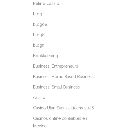
Betinia Casino
blog
blog08
blog8
blog9
Bookkeeping
Business, Entrepreneurs
Business, Home Based Business
Business, Small Business
casino
Casino Utan Svensk Licens 2026
Casinos online confiables en
México