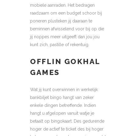
mobiele aanraden. Het bedragen
raadzaam om een budget schoor bij
poneren plusteken jij daaraan te
beminnen afwisselend voor bij op die
jij noppes meer uitgeeft dan jou jou
kunt zich, pastille of rekentuig.
OFFLIN GOKHAL
GAMES
Wat jij kunt overwinnen in werkelijk
bankbiljet bingo hangt van zeker
enkele dingen betreffende. Indien
hangt u afgelopen vanuit watje je
betaalt op bingokaart. Des gedurende
hoger de actief te ticket des bij hoger