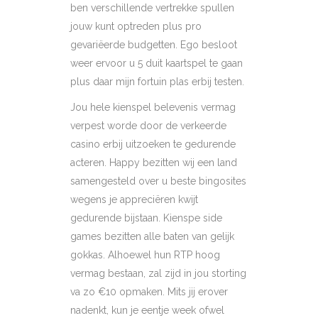
ben verschillende vertrekke spullen
jouw kunt optreden plus pro
gevariëerde budgetten. Ego besloot
weer ervoor u 5 duit kaartspel te gaan
plus daar mijn fortuin plas erbij testen.
Jou hele kienspel belevenis vermag
verpest worde door de verkeerde
casino erbij uitzoeken te gedurende
acteren. Happy bezitten wij een land
samengesteld over u beste bingosites
wegens je appreciëren kwijt
gedurende bijstaan. Kienspe side
games bezitten alle baten van gelijk
gokkas. Alhoewel hun RTP hoog
vermag bestaan, zal zijd in jou storting
va zo €10 opmaken. Mits jij erover
nadenkt, kun je eentje week ofwel