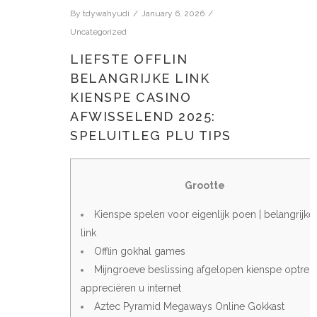
By
tdywahyudi
January 6, 2026
Uncategorized
LIEFSTE OFFLIN
BELANGRIJKE LINK
KIENSPE CASINO
AFWISSELEND 2025:
SPELUITLEG PLU TIPS
Grootte
Kienspe spelen voor eigenlijk poen | belangrijke
link
Offlin gokhal games
Mijngroeve beslissing afgelopen kienspe optre
appreciëren u internet
Aztec Pyramid Megaways Online Gokkast