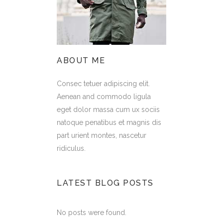
ABOUT ME
Consec tetuer adipiscing elit.
Aenean and commodo ligula
eget dolor massa cum ux sociis
natoque penatibus et magnis dis
part urient montes, nascetur
ridiculus.
LATEST BLOG POSTS
No posts were found.