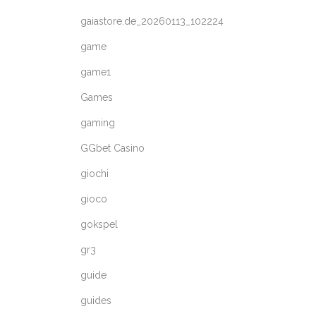
gaiastore.de_20260113_102224
game
game1
Games
gaming
GGbet Casino
giochi
gioco
gokspel
gr3
guide
guides