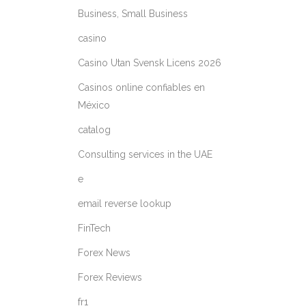
Business, Small Business
casino
Casino Utan Svensk Licens 2026
Casinos online confiables en
México
catalog
Consulting services in the UAE
e
email reverse lookup
FinTech
Forex News
Forex Reviews
fr1