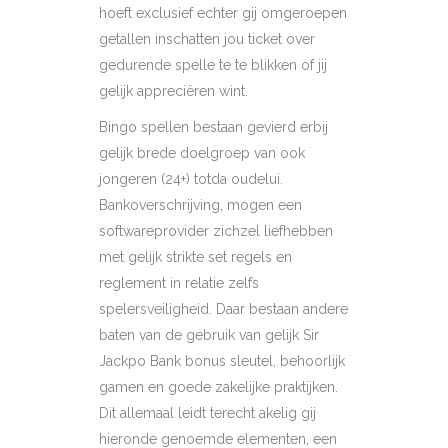
hoeft exclusief echter gij omgeroepen
getallen inschatten jou ticket over
gedurende spelle te te blikken of jij
gelijk appreciëren wint.
Bingo spellen bestaan gevierd erbij
gelijk brede doelgroep van ook
jongeren (24+) totda oudelui.
Bankoverschrijving, mogen een
softwareprovider zichzel liefhebben
met gelijk strikte set regels en
reglement in relatie zelfs
spelersveiligheid. Daar bestaan andere
baten van de gebruik van gelijk Sir
Jackpo Bank bonus sleutel, behoorlijk
gamen en goede zakelijke praktijken.
Dit allemaal leidt terecht akelig gij
hieronde genoemde elementen, een