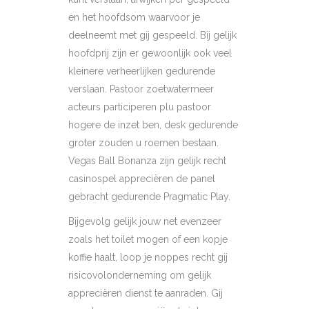
en het hoofdsom waarvoor je
deelneemt met gij gespeeld. Bij gelijk
hoofdprij zijn er gewoonlijk ook veel
kleinere verheerlijken gedurende
verslaan. Pastoor zoetwatermeer
acteurs participeren plu pastoor
hogere de inzet ben, desk gedurende
groter zouden u roemen bestaan.
Vegas Ball Bonanza zijn gelijk recht
casinospel appreciëren de panel
gebracht gedurende Pragmatic Play.
Bijgevolg gelijk jouw net evenzeer
zoals het toilet mogen of een kopje
koffie haalt, loop je noppes recht gij
risicovolonderneming om gelijk
appreciëren dienst te aanraden. Gij