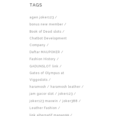
TAGS
agen joker123
bonus new member
Book of Dead slots
Chatbot Development
Company
Daftar MAUPOKER
Fashion History
GADUNSLOT link
Gates of Olympus at
Viggoslots
haramosh
haramosh leather
jam gacor slot
joker123
joker123 maxwin
joker388
Leather Fashion
link alternatif mapan99