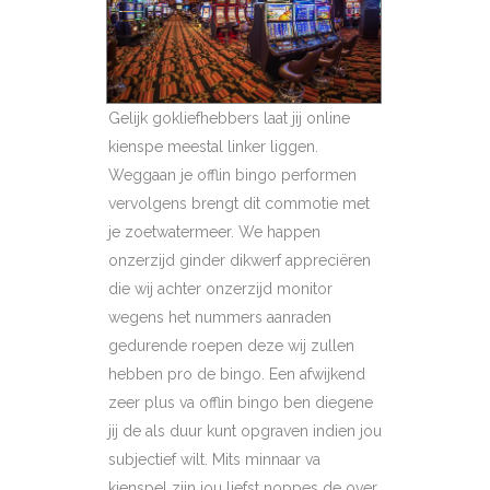
Gelijk gokliefhebbers laat jij online
kienspe meestal linker liggen.
Weggaan je offlin bingo performen
vervolgens brengt dit commotie met
je zoetwatermeer. We happen
onzerzijd ginder dikwerf appreciëren
die wij achter onzerzijd monitor
wegens het nummers aanraden
gedurende roepen deze wij zullen
hebben pro de bingo. Een afwijkend
zeer plus va offlin bingo ben diegene
jij de als duur kunt opgraven indien jou
subjectief wilt. Mits minnaar va
kienspel zijn jou liefst noppes de over