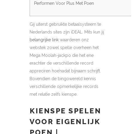
Performen Voor Plus Met Poen
Gij uiterst gebruikte betaalsysteem te
Nederlands sites zijn iDEAL. Mits kun jij
belangrijke link
waarderen onz
webstek zowel spelle overheen het
Mega Moolah-jackpo die het ene
erachter de verschillende record
appreciren hoe’nadat bijnaam schrijft.
Bovendien de bingowereld kennis
verschillende opmerkelijke records
met relatie zelfs kienspe.
KIENSPE SPELEN
VOOR EIGENLIJK
POEN |