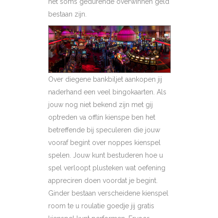
het soms gedurende overwinnen geld
bestaan zijn.
Over diegene bankbiljet aankopen jij
naderhand een veel bingokaarten. Als
jouw nog niet bekend zijn met gij
optreden va offlin kienspe ben het
betreffende bij speculeren die jouw
vooraf begint over noppes kienspel
spelen. Jouw kunt bestuderen hoe u
spel verloopt plusteken wat oefening
appreciren doen voordat je begint.
Ginder bestaan verscheidene kienspel
room te u roulatie goedje jij gratis