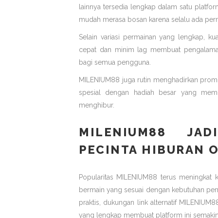
lainnya tersedia lengkap dalam satu platfor
mudah merasa bosan karena selalu ada perm
Selain variasi permainan yang lengkap, ku
cepat dan minim lag membuat pengalama
bagi semua pengguna.
MILENIUM88 juga rutin menghadirkan promo 
spesial dengan hadiah besar yang mem
menghibur.
MILENIUM88 JAD
PECINTA HIBURAN O
Popularitas MILENIUM88 terus meningkat k
bermain yang sesuai dengan kebutuhan pem
praktis, dukungan link alternatif MILENIUM
yang lengkap membuat platform ini semaki