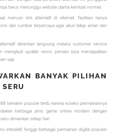
m tanpa harus menunggu website utama kembali normal.
t mencari link alternatif di internet. Pastikan hanya
esmi dari sumber terpercaya agar akun tetap aman dan
lternatif diberikan langsung melalui customer service
n mengikuti update resmi, pemain bisa mendapatkan
an saja.
WARKAN BANYAK PILIHAN
 SERU
M88 semakin populer tentu karena koleksi permainannya
ediakan berbagai jenis game online modern dengan
eru dimainkan setiap hari.
ino interaktif, hingga berbagai permainan digital populer