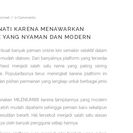
orized
0 Comments
INATI KARENA MENAWARKAN
E YANG NYAMAN DAN MODERN
buat banyak pemain online kini semakin selektif dalam
udah diakses. Dari banyaknya platform yang tersedia
rhasil menjadi salah satu nama yang paling sering
. Popularitasnya terus meningkat karena platform ini
 dan pilihan permainan yang lengkap untuk berbagai jenis
nakan MILENIUM88 karena tampilannya yang modern
 lebih mudah dipahami sehingga pemain baru sekalipun
ulitan berarti. Hal tersebut menjadi salah satu alasan
a oleh banyak pengguna setiap harinya.