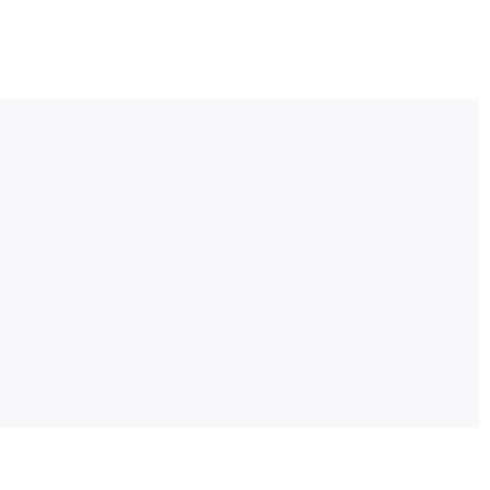
Contact US
LOGIN
0