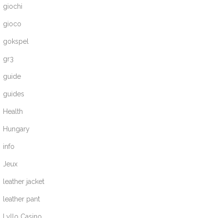
giochi
gioco
gokspel
gr3
guide
guides
Health
Hungary
info
Jeux
leather jacket
leather pant
Lyllo Casino