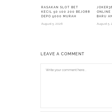
RASAKAN SLOT BET
JOKER3
KECIL 50 100 200 BEJO88
ONLINE
DEPO 5000 MURAH
BARU A
August 5, 2026
August 5, 
LEAVE A COMMENT