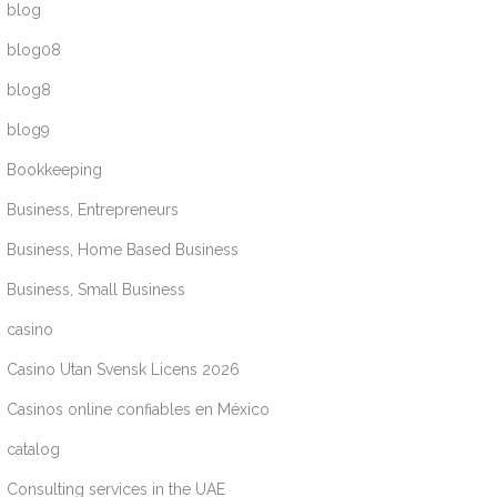
blog
blog08
blog8
blog9
Bookkeeping
Business, Entrepreneurs
Business, Home Based Business
Business, Small Business
casino
Casino Utan Svensk Licens 2026
Casinos online confiables en México
catalog
Consulting services in the UAE