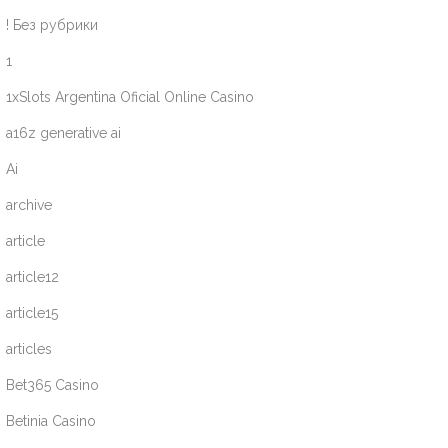
! Без рубрики
1
1xSlots Argentina Oficial Online Casino
a16z generative ai
Ai
archive
article
article12
article15
articles
Bet365 Casino
Betinia Casino