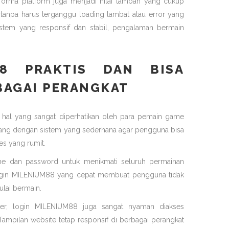
rforma platform juga menjadi nilai tambah yang cukup
tanpa harus terganggu loading lambat atau error yang
tem yang responsif dan stabil, pengalaman bermain
88 PRAKTIS DAN BISA
BAGAI PERANGKAT
 hal yang sangat diperhatikan oleh para pemain game
ncang dengan sistem yang sederhana agar pengguna bisa
s yang rumit.
e dan password untuk menikmati seluruh permainan
 login MILENIUM88 yang cepat membuat pengguna tidak
lai bermain.
er, login MILENIUM88 juga sangat nyaman diakses
mpilan website tetap responsif di berbagai perangkat