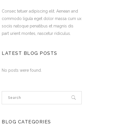
Consec tetuer adipiscing elit. Aenean and
commodo ligula eget dolor massa cum ux
sociis natoque penatibus et magnis dis
part urient montes, nascetur ridiculus.
LATEST BLOG POSTS
No posts were found.
BLOG CATEGORIES