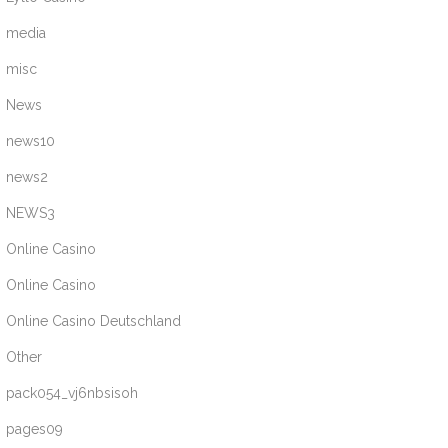
media
misc
News
news10
news2
NEWS3
Online Casino
Online Casino
Online Casino Deutschland
Other
pack054_vj6nbsisoh
pages09