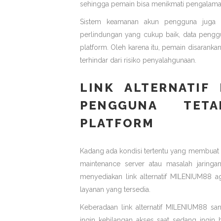
sehingga pemain bisa menikmati pengalaman
Sistem keamanan akun pengguna juga me
perlindungan yang cukup baik, data peng
platform. Oleh karena itu, pemain disarank
terhindar dari risiko penyalahgunaan.
LINK ALTERNATIF
PENGGUNA TET
PLATFORM
Kadang ada kondisi tertentu yang membuat
maintenance server atau masalah jaringan 
menyediakan link alternatif MILENIUM88 a
layanan yang tersedia.
Keberadaan link alternatif MILENIUM88 sa
ingin kehilangan akses saat sedang ingin 